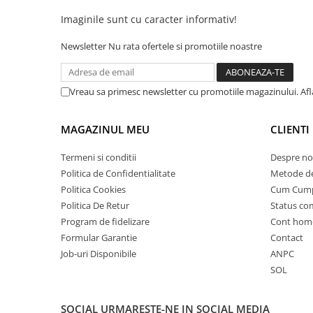
25 km/h
Imaginile sunt cu caracter informativ!
45 km/h
Newsletter
Nu rata ofertele si promotiile noastre
50 km/h
Chopper
Harley
Vreau sa primesc newsletter cu promotiile magazinului. Af
⬇ MARCI
MAGAZINUL MEU
CLIENTI
➔ Geeli
➔ RDB
Termeni si conditii
Despre no
➔ Volta
Politica de Confidentialitate
Metode de
➔ Z-Tech
Politica Cookies
Cum Cum
➔ Kuba
Politica De Retur
Status c
PIESE DE SCHIMB
Program de fidelizare
Cont hom
Formular Garantie
Contact
Acceleratii
Job-uri Disponibile
ANPC
Baterii
SOL
Baterii 48V
Baterii 60V
SOCIAL
URMARESTE-NE IN SOCIAL MEDIA