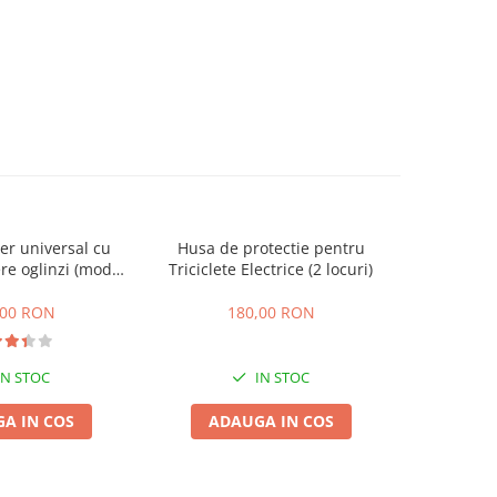
er universal cu
Husa de protectie pentru
Parbriz s
-14%
re oglinzi (model
Triciclete Electrice (2 locuri)
suport de
nou)
,00 RON
180,00 RON
150,00
IN STOC
IN STOC
A IN COS
ADAUGA IN COS
ADA