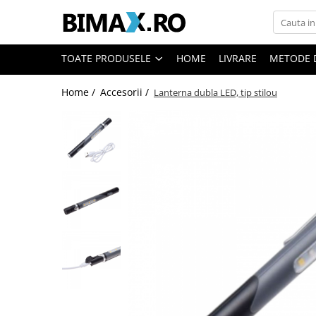
Toate Produsele
TOATE PRODUSELE
HOME
LIVRARE
METODE 
Triciclete Electrice
Home /
Accesorii /
Lanterna dubla LED, tip stilou
⬇ TIPURI
➔ Cu 1 Loc
➔ Cu 2 Locuri
➔ Acoperita
➔ Adulti - Fara permis
➔ Adulti - 2 Locuri
➔ Adulti - cu Cabina
➔ Cu 3 Roti
➔ Cu Cabina
➔ Cu Cabina fara Permis
➔ Cu Cabina Inchisa
➔ Cu Remorca