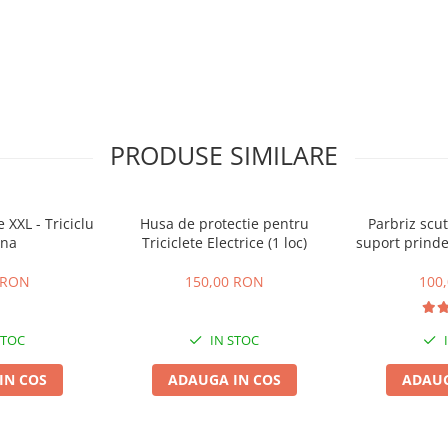
PRODUSE SIMILARE
 XXL - Triciclu
Husa de protectie pentru
Parbriz scut
ena
Triciclete Electrice (1 loc)
suport prinde
 RON
150,00 RON
100
STOC
IN STOC
IN COS
ADAUGA IN COS
ADAUG