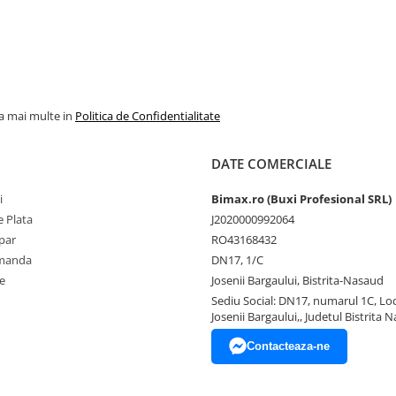
la mai multe in
Politica de Confidentialitate
DATE COMERCIALE
i
Bimax.ro (Buxi Profesional SRL)
 Plata
J2020000992064
par
RO43168432
omanda
DN17, 1/C
e
Josenii Bargaului, Bistrita-Nasaud
Sediu Social: DN17, numarul 1C, Loc
Josenii Bargaului,, Judetul Bistrita 
Contacteaza-ne