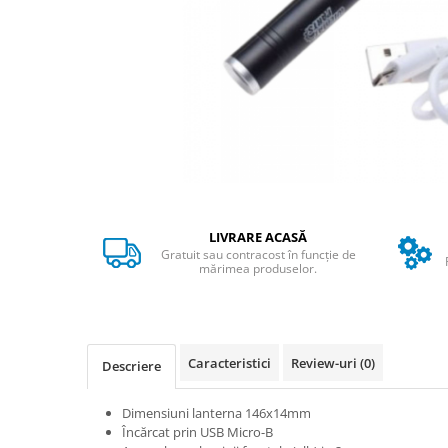
➔ Cu Remorca Fara Permis
➔ Cu Volan
➔ Fara Permis
➔ 4000W
⬇ MARCI
➔ Volta
➔ Kuba
➔ Jinpeng/AMR
➔ RDB
LIVRARE ACASĂ
➔ Ruris
Gratuit sau contracost în funcție de
➔ Arora
mărimea produselor.
PIESE DE SCHIMB
Baterii
Camere
Caracteristici
Review-uri
(0)
Descriere
Cauciucuri
Controllere
Dimensiuni lanterna 146x14mm
Incarcatoare
Încărcat prin USB Micro-B