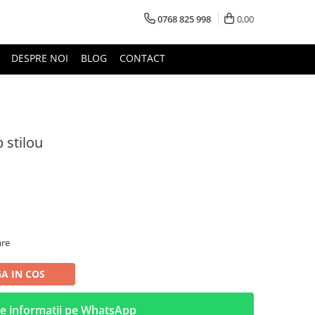
0768 825 998
0,00
DESPRE NOI
BLOG
CONTACT
 stilou
are
A IN COS
e informatii pe WhatsApp