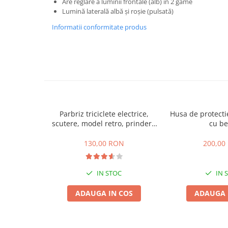
Are reglare a luminii frontale (alb) in 2 game
ACCESORII
Lumină laterală albă și roșie (pulsată)
Huse
Informatii conformitate produs
Toate accesoriile la Triciclete
Masini Electrice
Masina Electrica RDB
Masina Electrica Arora
Masina Electrica 25 km/h
Masina Electrica 2 Locuri fara
Parbriz triciclete electrice,
Husa de protectie
Permis
scutere, model retro, prindere
cu b
Scutere Electrice
ghidon
130,00 RON
200,00
⬇ TIPURI
Cu 2 Roti
IN STOC
IN 
Cu 3 Roti
Cu 3 Roti fara Permis
ADAUGA IN COS
ADAUGA 
Cu 4 Roti
Cu Pedale
Fara Permis