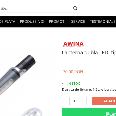
DE PLATA
PRODUSE NOI
PROMOTII
SERVICE
TESTIMONIALE
Lanterna dubla LED, tip
70,00 RON
IN STOC
Durata de livrare:
1-2 zile lucrato
ADAUG
💬
Cer