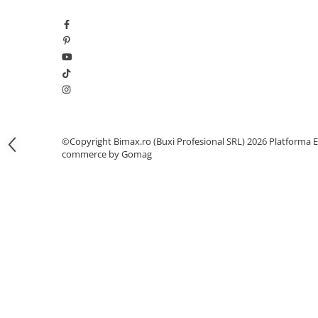
Camere
Cauciucuri
Controllere
Incarcatoare
Biciclete Electrice
⬇ TIPURI
Barbati
Dama
©Copyright Bimax.ro (Buxi Profesional SRL) 2026
Platforma E
Ieftine
commerce by Gomag
Pliabila
Tip Scuter
⬇ MARCI
Kuba
Ztech
PIESE DE SCHIMB
Acceleratii
Acumulatori