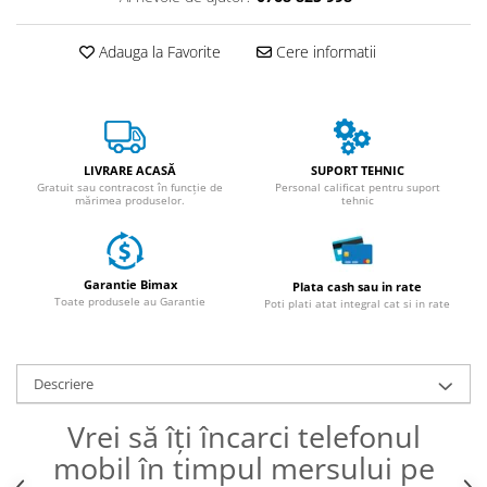
ACCESORII
Huse
Adauga la Favorite
Cere informatii
Toate accesoriile la Triciclete
Masini Electrice
Masina Electrica RDB
Masina Electrica Arora
LIVRARE ACASĂ
SUPORT TEHNIC
Gratuit sau contracost în funcție de
Personal calificat pentru suport
Masina Electrica 25 km/h
mărimea produselor.
tehnic
Masina Electrica 2 Locuri fara
Permis
Scutere Electrice
Garantie Bimax
Plata cash sau in rate
Toate produsele au Garantie
Poti plati atat integral cat si in rate
⬇ TIPURI
Cu 2 Roti
Cu 3 Roti
Descriere
Cu 3 Roti fara Permis
Vrei să îți încarci telefonul
Cu 4 Roti
Cu Pedale
mobil în timpul mersului pe
Fara Permis