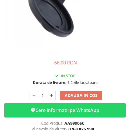
➔ Cu Remorca Fara Permis
➔ Cu Volan
➔ Fara Permis
➔ 4000W
⬇ MARCI
➔ Volta
➔ Kuba
➔ Jinpeng/AMR
66,00 RON
➔ RDB
➔ Ruris
IN STOC
➔ Arora
Durata de livrare:
1-2 zile lucratoare
PIESE DE SCHIMB
Baterii
ADAUGA IN COS
Camere
Cauciucuri
💬
Cere informatii pe WhatsApp
Controllere
Cod Produs:
AA99906C
Incarcatoare
Ai nevoie de ajutor?
0768 825 998