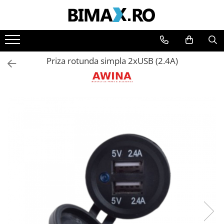
Toate Produsele
Triciclete Electrice
Priza rotunda simpla 2xUSB (2.4A)
⬇ TIPURI
➔ Cu 1 Loc
➔ Cu 2 Locuri
➔ Acoperita
➔ Adulti - Fara permis
➔ Adulti - 2 Locuri
➔ Adulti - cu Cabina
➔ Cu 3 Roti
➔ Cu Cabina
➔ Cu Cabina fara Permis
➔ Cu Cabina Inchisa
➔ Cu Remorca