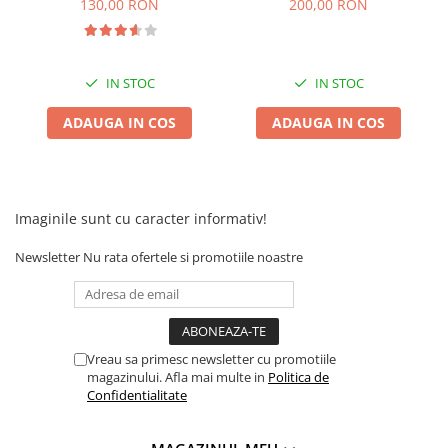
Camere
130,00 RON
200,00 RON
Cauciucuri
Controllere
Incarcatoare
IN STOC
IN STOC
Biciclete Electrice
ADAUGA IN COS
ADAUGA IN COS
⬇ TIPURI
Barbati
Dama
Ieftine
Imaginile sunt cu caracter informativ!
Pliabila
Newsletter
Nu rata ofertele si promotiile noastre
Tip Scuter
⬇ MARCI
Kuba
Ztech
Vreau sa primesc newsletter cu promotiile
PIESE DE SCHIMB
magazinului. Afla mai multe in
Politica de
Confidentialitate
Acceleratii
Acumulatori