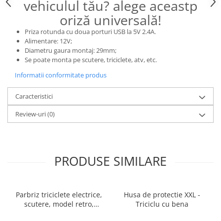
vehiculul tău? alege aceastp
25 km/h
oriză universală!
45 km/h
Priza rotunda cu doua porturi USB la 5V 2.4A.
50 km/h
Alimentare: 12V;
Chopper
Diametru gaura montaj: 29mm;
Se poate monta pe scutere, triciclete, atv, etc.
Harley
Informatii conformitate produs
⬇ MARCI
➔ Geeli
Caracteristici
➔ RDB
Review-uri
(0)
➔ Volta
➔ Z-Tech
➔ Kuba
PIESE DE SCHIMB
PRODUSE SIMILARE
Acceleratii
Baterii
Parbriz triciclete electrice,
Husa de protectie XXL -
Baterii 48V
scutere, model retro,
Triciclu cu bena
Baterii 60V
prindere ghidon