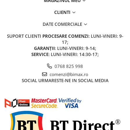
MAGAZINUL MEU
Acumulatori 24V
Acumulatori 36V
CLIENTI
Acumulatori 48V
DATE COMERCIALE
Cauciucuri
Cauciucuri Fat Bike
SUPORT CLIENTI
PROCESARE COMENZI
: LUNI-VINERI: 9-
Camere
17;
GARANȚII
: LUNI-VINERI: 9-14;
Controllere
SERVICE
: LUNI-VINERI: 14:30-17;
Display
Incarcatoare 24V
0768 825 998
Incarcatoare 36V
comenzi@bimax.ro
Incarcatoare 48V
SOCIAL
URMARESTE-NE IN SOCIAL MEDIA
ACCESORII
Lumini
Kit Conversie
Piese Trotinete Electrice
PIESE UNIVERSALE
Baterie Trotineta Electrica