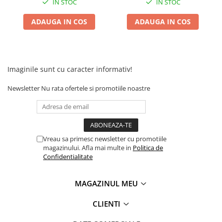
IN STOC
IN STOC
Acumulatori 24V
Acumulatori 36V
ADAUGA IN COS
ADAUGA IN COS
Acumulatori 48V
Cauciucuri
Cauciucuri Fat Bike
Imaginile sunt cu caracter informativ!
Camere
Controllere
Newsletter
Nu rata ofertele si promotiile noastre
Display
Incarcatoare 24V
Incarcatoare 36V
Incarcatoare 48V
Vreau sa primesc newsletter cu promotiile
ACCESORII
magazinului. Afla mai multe in
Politica de
Confidentialitate
Lumini
Kit Conversie
MAGAZINUL MEU
Piese Trotinete Electrice
CLIENTI
PIESE UNIVERSALE
Baterie Trotineta Electrica