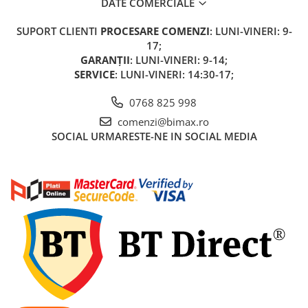
DATE COMERCIALE
Cauciuc Trotineta Electrica
SUPORT CLIENTI
PROCESARE COMENZI
: LUNI-VINERI: 9-
Camera Trotineta Electrica
17;
Incarcator Trotineta Electrica
GARANȚII
: LUNI-VINERI: 9-14;
Controller Trotineta Electrica
SERVICE
: LUNI-VINERI: 14:30-17;
Acceleratie Trotineta Electrica
0768 825 998
Display/Ecran Trotineta Electrica
Motor Trotineta Electrica
comenzi@bimax.ro
SOCIAL
URMARESTE-NE IN SOCIAL MEDIA
Kit Frână Hidraulică
Franare Trotineta Electrica
Aparatori Noroi Trotineta Electrica
Electrice Diverse, Contacte,
Butoane
Lumini Trotinete Electrice
Piese Kugoo
Kukirin M4 MAX
Kukirin S1 MAX 2025-2026
KuKirin G2