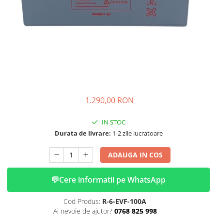
➔ Cu Remorca Fara Permis
➔ Cu Volan
➔ Fara Permis
➔ 4000W
⬇ MARCI
➔ Volta
➔ Kuba
➔ Jinpeng/AMR
1.290,00 RON
➔ RDB
➔ Ruris
IN STOC
➔ Arora
Durata de livrare:
1-2 zile lucratoare
PIESE DE SCHIMB
ADAUGA IN COS
Baterii
Camere
💬
Cere informatii pe WhatsApp
Cauciucuri
Controllere
Cod Produs:
R-6-EVF-100A
Incarcatoare
Ai nevoie de ajutor?
0768 825 998