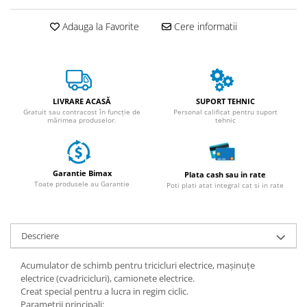
ACCESORII
Huse
Adauga la Favorite
Cere informatii
Toate accesoriile la Triciclete
Masini Electrice
Masina Electrica RDB
Masina Electrica Arora
LIVRARE ACASĂ
SUPORT TEHNIC
Gratuit sau contracost în funcție de
Personal calificat pentru suport
Masina Electrica 25 km/h
mărimea produselor.
tehnic
Masina Electrica 2 Locuri fara
Permis
Garantie Bimax
Plata cash sau in rate
Scutere Electrice
Toate produsele au Garantie
Poti plati atat integral cat si in rate
⬇ TIPURI
Cu 2 Roti
Cu 3 Roti
Descriere
Cu 3 Roti fara Permis
Acumulator de schimb pentru tricicluri electrice, mașinuțe
Cu 4 Roti
electrice (cvadricicluri), camionete electrice.
Cu Pedale
Creat special pentru a lucra in regim ciclic.
Parametrii principali:
Fara Permis