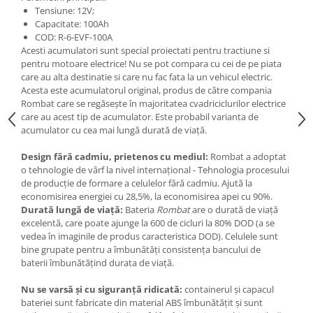
Tensiune: 12V;
25 km/h
Capacitate: 100Ah
45 km/h
COD: R-6-EVF-100A
Acesti acumulatori sunt special proiectati pentru tractiune si
50 km/h
pentru motoare electrice! Nu se pot compara cu cei de pe piata
Chopper
care au alta destinatie si care nu fac fata la un vehicul electric.
Harley
Acesta este acumulatorul original, produs de către compania
Rombat care se regăsește în majoritatea cvadriciclurilor electrice
⬇ MARCI
care au acest tip de acumulator. Este probabil varianta de
➔ Geeli
acumulator cu cea mai lungă durată de viață.
➔ RDB
Design fără cadmiu, prietenos cu mediul:
Rombat
a adoptat
➔ Volta
o tehnologie de vârf la nivel internațional - Tehnologia procesului
de producție de formare a celulelor fără cadmiu. Ajută la
➔ Z-Tech
economisirea energiei cu 28,5%, la economisirea apei cu 90%.
➔ Kuba
Durată lungă de viață:
Bateria
Rombat
are o durată de viață
PIESE DE SCHIMB
excelentă, care poate ajunge la 600 de cicluri la 80% DOD (a se
vedea în imaginile de produs caracteristica DOD). Celulele sunt
Acceleratii
bine grupate pentru a îmbunătăți consistența bancului de
Baterii
baterii îmbunătățind durata de viață.
Baterii 48V
Nu se varsă și cu siguranță ridicată:
containerul și capacul
Baterii 60V
bateriei sunt fabricate din material ABS îmbunătățit și sunt