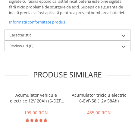
Camere
sigilate cu rășină epoxidică, astfel încât bateria este bine sigilată
fără nicio problemă de scurgere de acid. Supapa de siguranță de
Cauciucuri
înaltă precizie a fost aplicată pentru a preveni bombarea bateriei.
Controllere
Informatii conformitate produs
Incarcatoare
Biciclete Electrice
Caracteristici
⬇ TIPURI
Review-uri
(0)
Barbati
Dama
Ieftine
PRODUSE SIMILARE
Pliabila
Tip Scuter
⬇ MARCI
Acumulator vehicule
Acumulator triciclu electric
Kuba
electrice 12V 20Ah (6-DZF-
6-EVF-58 (12V 58Ah)
Ztech
20)
199,00 RON
485,00 RON
PIESE DE SCHIMB
Acceleratii
Acumulatori