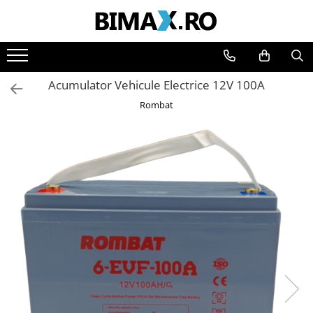
Toate Produsele
Triciclete Electrice
Acumulator Vehicule Electrice 12V 100A
⬇ TIPURI
Rombat
➔ Cu 1 Loc
➔ Cu 2 Locuri
➔ Acoperita
➔ Adulti - Fara permis
➔ Adulti - 2 Locuri
➔ Adulti - cu Cabina
➔ Cu 3 Roti
➔ Cu Cabina
➔ Cu Cabina fara Permis
➔ Cu Cabina Inchisa
➔ Cu Remorca