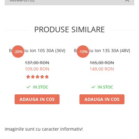
Review-uri
(0)
PRODUSE SIMILARE
BMS Litiu Ion 10S 30A (36V)
BMS Litiu Ion 13S 30A (48V)
-20%
-10%
137,00 RON
165,00 RON
109,00 RON
149,00 RON
IN STOC
IN STOC
ADAUGA IN COS
ADAUGA IN COS
Imaginile sunt cu caracter informativ!