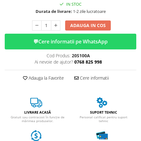
Huse
IN STOC
Essential, M365, 1S
Toate accesoriile la Triciclete
Durata de livrare:
1-2 zile lucratoare
PRO / PRO2
Scooter 4 Ultra
ADAUGA IN COS
Piese Xiaomi Scooter 5
Piese Xiaomi Scooter Elite
💬
Cere informatii pe WhatsApp
Piese Xiaomi Scooter 5 PLUS
Piese Xiaomi Scooter 5 PRO
Cod Produs:
20S100A
Ai nevoie de ajutor?
0768 825 998
Piese Xiaomi Scooter 5 MAX
Piese Xiaomi Scooter 6 PRO
Adauga la Favorite
Cere informatii
Piese Xiaomi Scooter 6 MAX
Piese Xiaomi Scooter 6
Scooter 4 Lite
Accesorii Trotinete
LIVRARE ACASĂ
SUPORT TEHNIC
Piese Segway/Ninebot
Gratuit sau contracost în funcție de
Personal calificat pentru suport
mărimea produselor.
tehnic
ES1, ES2, ES3
Ninebot Segway ZT3 PRO