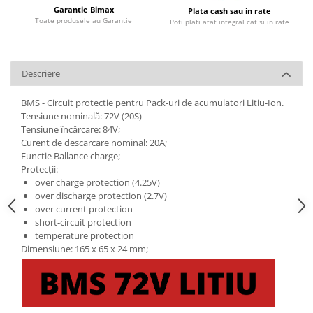
Garantie Bimax
Plata cash sau in rate
Toate produsele au Garantie
Poti plati atat integral cat si in rate
Descriere
BMS - Circuit protectie pentru Pack-uri de acumulatori Litiu-Ion.
Tensiune nominală: 72V (20S)
Tensiune încărcare: 84V;
Curent de descarcare nominal: 20A;
Functie Ballance charge;
Protecții:
over charge protection (4.25V)
over discharge protection (2.7V)
over current protection
short-circuit protection
temperature protection
Dimensiune: 165 x 65 x 24 mm;