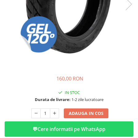
➔ Cu Remorca Fara Permis
➔ Cu Volan
➔ Fara Permis
➔ 4000W
⬇ MARCI
➔ Volta
➔ Kuba
➔ Jinpeng/AMR
➔ RDB
➔ Ruris
160,00 RON
➔ Arora
PIESE DE SCHIMB
IN STOC
Durata de livrare:
1-2 zile lucratoare
Baterii
Camere
ADAUGA IN COS
Cauciucuri
Controllere
💬
Cere informatii pe WhatsApp
Incarcatoare