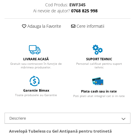
ACCESORII
Cod Produs:
EWF345
Ai nevoie de ajutor?
0768 825 998
Huse
Toate accesoriile la Triciclete
Adauga la Favorite
Cere informatii
Masini Electrice
Masina Electrica RDB
Masina Electrica Arora
Masina Electrica 25 km/h
LIVRARE ACASĂ
SUPORT TEHNIC
Masina Electrica 2 Locuri fara
Gratuit sau contracost în funcție de
Personal calificat pentru suport
mărimea produselor.
tehnic
Permis
Scutere Electrice
⬇ TIPURI
Garantie Bimax
Plata cash sau in rate
Cu 2 Roti
Toate produsele au Garantie
Poti plati atat integral cat si in rate
Cu 3 Roti
Cu 3 Roti fara Permis
Descriere
Cu 4 Roti
Cu Pedale
Anvelopă Tubeless cu Gel Antipană pentru trotinetă
Fara Permis