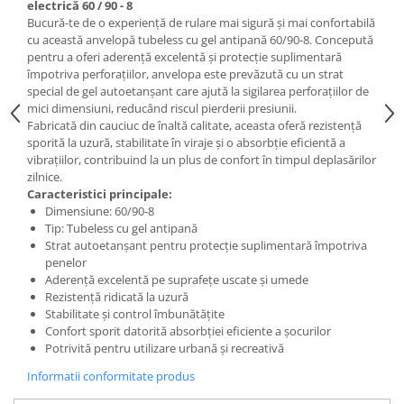
electrică 60 / 90 - 8
25 km/h
Bucură-te de o experiență de rulare mai sigură și mai confortabilă
cu această anvelopă tubeless cu gel antipană 60/90-8. Concepută
45 km/h
pentru a oferi aderență excelentă și protecție suplimentară
50 km/h
împotriva perforațiilor, anvelopa este prevăzută cu un strat
special de gel autoetanșant care ajută la sigilarea perforațiilor de
Chopper
mici dimensiuni, reducând riscul pierderii presiunii.
Harley
Fabricată din cauciuc de înaltă calitate, aceasta oferă rezistență
⬇ MARCI
sporită la uzură, stabilitate în viraje și o absorbție eficientă a
vibrațiilor, contribuind la un plus de confort în timpul deplasărilor
➔ Geeli
zilnice.
➔ RDB
Caracteristici principale:
Dimensiune: 60/90-8
➔ Volta
Tip: Tubeless cu gel antipană
➔ Z-Tech
Strat autoetanșant pentru protecție suplimentară împotriva
➔ Kuba
penelor
Aderență excelentă pe suprafețe uscate și umede
PIESE DE SCHIMB
Rezistență ridicată la uzură
Acceleratii
Stabilitate și control îmbunătățite
Confort sporit datorită absorbției eficiente a șocurilor
Baterii
Potrivită pentru utilizare urbană și recreativă
Baterii 48V
Informatii conformitate produs
Baterii 60V