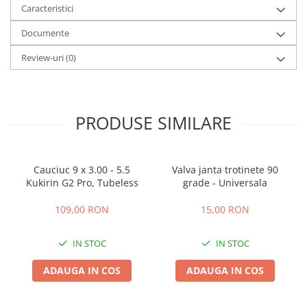
Camere
Caracteristici
Cauciucuri
Documente
Controllere
Incarcatoare
Review-uri
(0)
Biciclete Electrice
⬇ TIPURI
Barbati
PRODUSE SIMILARE
Dama
Ieftine
Pliabila
Cauciuc 9 x 3.00 - 5.5
Valva janta trotinete 90
Kukirin G2 Pro, Tubeless
grade - Universala
Tip Scuter
⬇ MARCI
109,00 RON
15,00 RON
Kuba
Ztech
IN STOC
IN STOC
PIESE DE SCHIMB
ADAUGA IN COS
ADAUGA IN COS
Acceleratii
Acumulatori