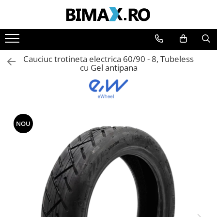
Toate Produsele
Triciclete Electrice
Cauciuc trotineta electrica 60/90 - 8, Tubeless
⬇ TIPURI
cu Gel antipana
➔ Cu 1 Loc
➔ Cu 2 Locuri
➔ Acoperita
➔ Adulti - Fara permis
NOU
➔ Adulti - 2 Locuri
➔ Adulti - cu Cabina
➔ Cu 3 Roti
➔ Cu Cabina
➔ Cu Cabina fara Permis
➔ Cu Cabina Inchisa
➔ Cu Remorca