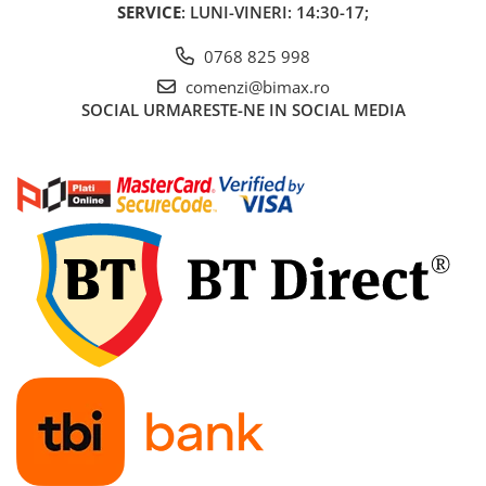
SERVICE
: LUNI-VINERI: 14:30-17;
Cauciuc Trotineta Electrica
Camera Trotineta Electrica
0768 825 998
Incarcator Trotineta Electrica
comenzi@bimax.ro
Controller Trotineta Electrica
SOCIAL
URMARESTE-NE IN SOCIAL MEDIA
Acceleratie Trotineta Electrica
Display/Ecran Trotineta Electrica
Motor Trotineta Electrica
Kit Frână Hidraulică
Franare Trotineta Electrica
Aparatori Noroi Trotineta Electrica
Electrice Diverse, Contacte,
Butoane
Lumini Trotinete Electrice
Piese Kugoo
Kukirin M4 MAX
Kukirin S1 MAX 2025-2026
KuKirin G2