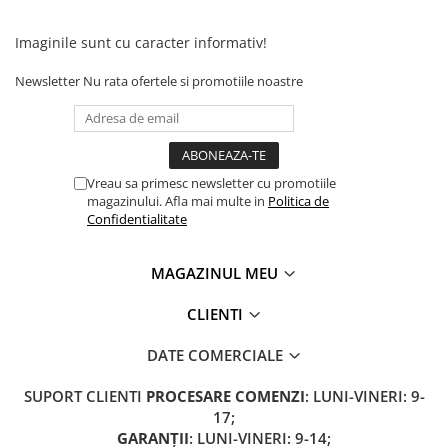
Acumulatori 24V
Acumulatori 36V
Imaginile sunt cu caracter informativ!
Acumulatori 48V
Newsletter
Nu rata ofertele si promotiile noastre
Cauciucuri
Cauciucuri Fat Bike
Camere
Controllere
Vreau sa primesc newsletter cu promotiile
Display
magazinului. Afla mai multe in
Politica de
Confidentialitate
Incarcatoare 24V
Incarcatoare 36V
Incarcatoare 48V
MAGAZINUL MEU
ACCESORII
CLIENTI
Lumini
DATE COMERCIALE
Kit Conversie
Piese Trotinete Electrice
SUPORT CLIENTI
PROCESARE COMENZI
: LUNI-VINERI: 9-
PIESE UNIVERSALE
17;
GARANȚII
: LUNI-VINERI: 9-14;
Baterie Trotineta Electrica