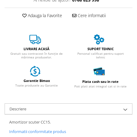
ACCESORII
Huse
Adauga la Favorite
Cere informatii
Toate accesoriile la Triciclete
Masini Electrice
Masina Electrica RDB
Masina Electrica Arora
LIVRARE ACASĂ
SUPORT TEHNIC
Gratuit sau contracost în funcție de
Personal calificat pentru suport
Masina Electrica 25 km/h
mărimea produselor.
tehnic
Masina Electrica 2 Locuri fara
Permis
Scutere Electrice
Garantie Bimax
Plata cash sau in rate
Toate produsele au Garantie
Poti plati atat integral cat si in rate
⬇ TIPURI
Cu 2 Roti
Cu 3 Roti
Descriere
Cu 3 Roti fara Permis
Cu 4 Roti
Amortizor scuter CC15.
Cu Pedale
Informatii conformitate produs
Fara Permis