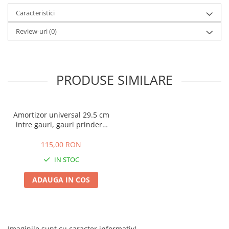
25 km/h
Caracteristici
45 km/h
Review-uri
(0)
50 km/h
Chopper
Harley
PRODUSE SIMILARE
⬇ MARCI
➔ Geeli
➔ RDB
Amortizor universal 29.5 cm
➔ Volta
intre gauri, gauri prindere
10mm
➔ Z-Tech
115,00 RON
➔ Kuba
IN STOC
PIESE DE SCHIMB
Acceleratii
ADAUGA IN COS
Baterii
Baterii 48V
Baterii 60V
Imaginile sunt cu caracter informativ!