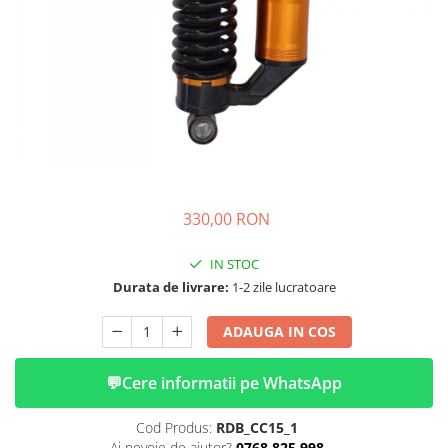
➔ Cu Remorca Fara Permis
➔ Cu Volan
➔ Fara Permis
➔ 4000W
⬇ MARCI
➔ Volta
➔ Kuba
➔ Jinpeng/AMR
➔ RDB
330,00 RON
➔ Ruris
IN STOC
➔ Arora
Durata de livrare:
1-2 zile lucratoare
PIESE DE SCHIMB
Baterii
ADAUGA IN COS
Camere
Cauciucuri
💬
Cere informatii pe WhatsApp
Controllere
Cod Produs:
RDB_CC15_1
Incarcatoare
Ai nevoie de ajutor?
0768 825 998