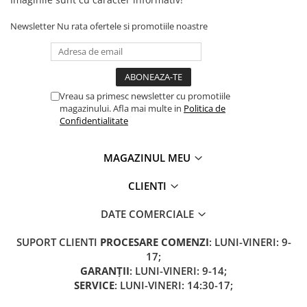
Camere
Cauciucuri
Newsletter
Nu rata ofertele si promotiile noastre
Controllere
Incarcatoare
Biciclete Electrice
⬇ TIPURI
Vreau sa primesc newsletter cu promotiile
magazinului. Afla mai multe in
Politica de
Barbati
Confidentialitate
Dama
Ieftine
MAGAZINUL MEU
Pliabila
Tip Scuter
CLIENTI
⬇ MARCI
DATE COMERCIALE
Kuba
Ztech
SUPORT CLIENTI
PROCESARE COMENZI
: LUNI-VINERI: 9-
17;
PIESE DE SCHIMB
GARANȚII
: LUNI-VINERI: 9-14;
Acceleratii
SERVICE
: LUNI-VINERI: 14:30-17;
Acumulatori