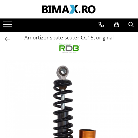
Toate Produsele
Triciclete Electrice
Amortizor spate scuter CC15, original
⬇ TIPURI
➔ Cu 1 Loc
➔ Cu 2 Locuri
➔ Acoperita
➔ Adulti - Fara permis
➔ Adulti - 2 Locuri
➔ Adulti - cu Cabina
➔ Cu 3 Roti
➔ Cu Cabina
➔ Cu Cabina fara Permis
➔ Cu Cabina Inchisa
➔ Cu Remorca