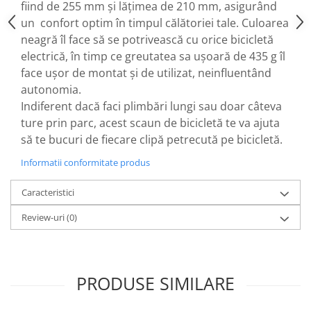
fiind de 255 mm și lățimea de 210 mm, asigurând
25 km/h
un confort optim în timpul călătoriei tale. Culoarea
45 km/h
neagră îl face să se potrivească cu orice bicicletă
50 km/h
electrică, în timp ce greutatea sa ușoară de 435 g îl
Chopper
face ușor de montat și de utilizat, neinfluentând
autonomia.
Harley
Indiferent dacă faci plimbări lungi sau doar câteva
⬇ MARCI
ture prin parc, acest scaun de bicicletă te va ajuta
➔ Geeli
să te bucuri de fiecare clipă petrecută pe bicicletă.
➔ RDB
Informatii conformitate produs
➔ Volta
➔ Z-Tech
Caracteristici
➔ Kuba
Review-uri
(0)
PIESE DE SCHIMB
Acceleratii
Baterii
Baterii 48V
PRODUSE SIMILARE
Baterii 60V