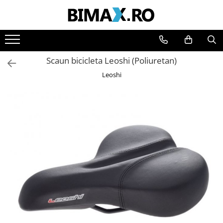
Toate Produsele
Triciclete Electrice
Scaun bicicleta Leoshi (Poliuretan)
⬇ TIPURI
Leoshi
➔ Cu 1 Loc
➔ Cu 2 Locuri
➔ Acoperita
➔ Adulti - Fara permis
➔ Adulti - 2 Locuri
➔ Adulti - cu Cabina
➔ Cu 3 Roti
➔ Cu Cabina
➔ Cu Cabina fara Permis
➔ Cu Cabina Inchisa
➔ Cu Remorca