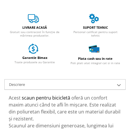
ACCESORII
Huse
Toate accesoriile la Triciclete
Masini Electrice
LIVRARE ACASĂ
SUPORT TEHNIC
Gratuit sau contracost în funcție de
Personal calificat pentru suport
Masina Electrica RDB
mărimea produselor.
tehnic
Masina Electrica Arora
Masina Electrica 25 km/h
Garantie Bimax
Plata cash sau in rate
Masina Electrica 2 Locuri fara
Toate produsele au Garantie
Poti plati atat integral cat si in rate
Permis
Scutere Electrice
⬇ TIPURI
Descriere
Cu 2 Roti
Acest
scaun pentru bicicletă
oferă un confort
Cu 3 Roti
maxim atunci când te afli în mișcare. Este realizat
Cu 3 Roti fara Permis
din poliuretan flexibil, care este un material durabil
Cu 4 Roti
și rezistent.
Cu Pedale
Scaunul are dimensiuni generoase, lungimea lui
Fara Permis