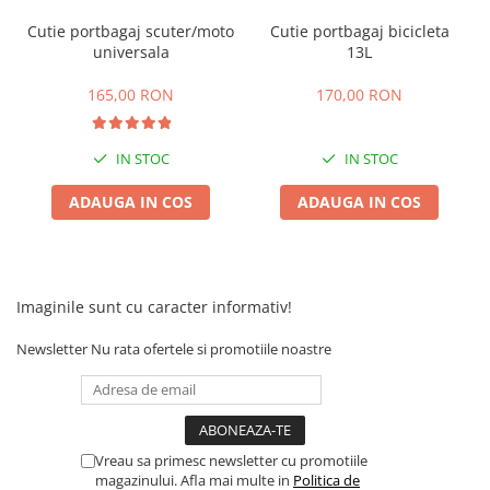
Camere
Cutie portbagaj scuter/moto
Cutie portbagaj bicicleta
Cauciucuri
universala
13L
Controllere
Incarcatoare
165,00 RON
170,00 RON
Biciclete Electrice
⬇ TIPURI
IN STOC
IN STOC
Barbati
ADAUGA IN COS
ADAUGA IN COS
Dama
Ieftine
Pliabila
Tip Scuter
Imaginile sunt cu caracter informativ!
⬇ MARCI
Newsletter
Nu rata ofertele si promotiile noastre
Kuba
Ztech
PIESE DE SCHIMB
Acceleratii
Vreau sa primesc newsletter cu promotiile
Acumulatori
magazinului. Afla mai multe in
Politica de