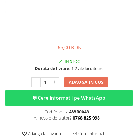
➔ Cu Remorca Fara Permis
➔ Cu Volan
➔ Fara Permis
➔ 4000W
⬇ MARCI
➔ Volta
65,00 RON
➔ Kuba
➔ Jinpeng/AMR
IN STOC
➔ RDB
Durata de livrare:
1-2 zile lucratoare
➔ Ruris
ADAUGA IN COS
➔ Arora
PIESE DE SCHIMB
💬
Cere informatii pe WhatsApp
Baterii
Camere
Cod Produs:
AWR0048
Cauciucuri
Ai nevoie de ajutor?
0768 825 998
Controllere
Incarcatoare
Adauga la Favorite
Cere informatii