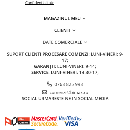
Confidentialitate
Acumulatori 24V
Acumulatori 36V
MAGAZINUL MEU
Acumulatori 48V
Cauciucuri
CLIENTI
Cauciucuri Fat Bike
Camere
DATE COMERCIALE
Controllere
SUPORT CLIENTI
PROCESARE COMENZI
: LUNI-VINERI: 9-
Display
17;
Incarcatoare 24V
GARANȚII
: LUNI-VINERI: 9-14;
Incarcatoare 36V
SERVICE
: LUNI-VINERI: 14:30-17;
Incarcatoare 48V
0768 825 998
ACCESORII
comenzi@bimax.ro
Lumini
SOCIAL
URMARESTE-NE IN SOCIAL MEDIA
Kit Conversie
Piese Trotinete Electrice
PIESE UNIVERSALE
Baterie Trotineta Electrica