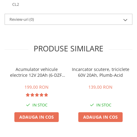
CL2
25 km/h
45 km/h
Review-uri
(0)
50 km/h
Chopper
Harley
PRODUSE SIMILARE
⬇ MARCI
➔ Geeli
➔ RDB
Acumulator vehicule
Incarcator scutere, triciclete
➔ Volta
electrice 12V 20Ah (6-DZF-
60V 20Ah, Plumb-Acid
➔ Z-Tech
20)
199,00 RON
139,00 RON
➔ Kuba
PIESE DE SCHIMB
IN STOC
IN STOC
Acceleratii
Baterii
ADAUGA IN COS
ADAUGA IN COS
Baterii 48V
Baterii 60V