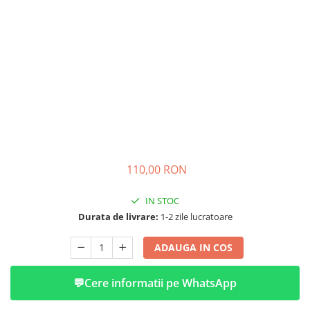
➔ Cu Remorca Fara Permis
➔ Cu Volan
➔ Fara Permis
➔ 4000W
⬇ MARCI
➔ Volta
➔ Kuba
➔ Jinpeng/AMR
➔ RDB
➔ Ruris
110,00 RON
➔ Arora
IN STOC
PIESE DE SCHIMB
Durata de livrare:
1-2 zile lucratoare
Baterii
Camere
ADAUGA IN COS
Cauciucuri
Controllere
💬
Cere informatii pe WhatsApp
Incarcatoare