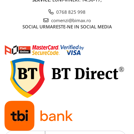
Acumulatori 24V
Acumulatori 36V
0768 825 998
Acumulatori 48V
comenzi@bimax.ro
SOCIAL
URMARESTE-NE IN SOCIAL MEDIA
Cauciucuri
Cauciucuri Fat Bike
Camere
Controllere
Display
Incarcatoare 24V
Incarcatoare 36V
Incarcatoare 48V
ACCESORII
Lumini
Kit Conversie
Piese Trotinete Electrice
PIESE UNIVERSALE
Baterie Trotineta Electrica