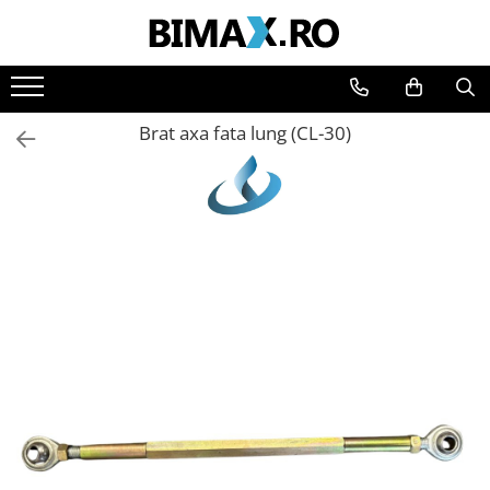
Toate Produsele
Triciclete Electrice
Brat axa fata lung (CL-30)
⬇ TIPURI
➔ Cu 1 Loc
➔ Cu 2 Locuri
➔ Acoperita
➔ Adulti - Fara permis
➔ Adulti - 2 Locuri
➔ Adulti - cu Cabina
➔ Cu 3 Roti
➔ Cu Cabina
➔ Cu Cabina fara Permis
➔ Cu Cabina Inchisa
➔ Cu Remorca