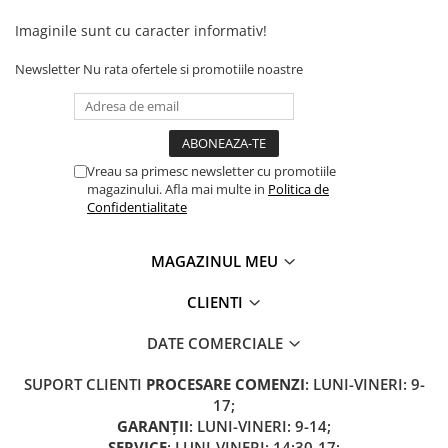
Camere
Cauciucuri
Imaginile sunt cu caracter informativ!
Controllere
Newsletter
Nu rata ofertele si promotiile noastre
Incarcatoare
Biciclete Electrice
⬇ TIPURI
Barbati
Vreau sa primesc newsletter cu promotiile
Dama
magazinului. Afla mai multe in
Politica de
Confidentialitate
Ieftine
Pliabila
MAGAZINUL MEU
Tip Scuter
⬇ MARCI
CLIENTI
Kuba
DATE COMERCIALE
Ztech
PIESE DE SCHIMB
SUPORT CLIENTI
PROCESARE COMENZI
: LUNI-VINERI: 9-
17;
Acceleratii
GARANȚII
: LUNI-VINERI: 9-14;
Acumulatori
SERVICE
: LUNI-VINERI: 14:30-17;