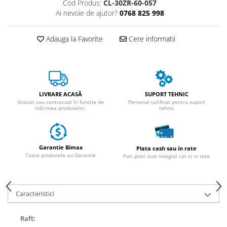
Cod Produs:
CL-30ZR-60-057
ACCESORII
Ai nevoie de ajutor?
0768 825 998
Huse
Toate accesoriile la Triciclete
Adauga la Favorite
Cere informatii
Masini Electrice
Masina Electrica RDB
Masina Electrica Arora
Masina Electrica 25 km/h
LIVRARE ACASĂ
SUPORT TEHNIC
Gratuit sau contracost în funcție de
Personal calificat pentru suport
Masina Electrica 2 Locuri fara
mărimea produselor.
tehnic
Permis
Scutere Electrice
⬇ TIPURI
Garantie Bimax
Plata cash sau in rate
Toate produsele au Garantie
Poti plati atat integral cat si in rate
Cu 2 Roti
Cu 3 Roti
Cu 3 Roti fara Permis
Caracteristici
Cu 4 Roti
Cu Pedale
Raft:
Fara Permis