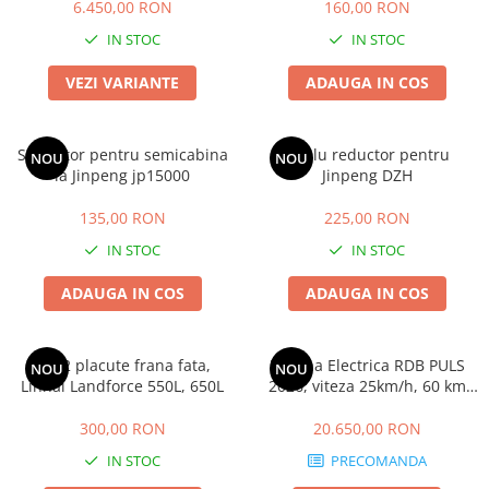
Huse
CIV INCLUS
6.450,00 RON
160,00 RON
Essential, M365, 1S
Toate accesoriile la Triciclete
IN STOC
IN STOC
PRO / PRO2
Scooter 4 Ultra
VEZI VARIANTE
ADAUGA IN COS
Piese Xiaomi Scooter 5
Piese Xiaomi Scooter Elite
Stergator pentru semicabina
Cablu reductor pentru
NOU
NOU
Piese Xiaomi Scooter 5 PLUS
la Jinpeng jp15000
Jinpeng DZH
Piese Xiaomi Scooter 5 PRO
Piese Xiaomi Scooter 5 MAX
135,00 RON
225,00 RON
Piese Xiaomi Scooter 6 PRO
IN STOC
IN STOC
Piese Xiaomi Scooter 6 MAX
ADAUGA IN COS
ADAUGA IN COS
Piese Xiaomi Scooter 6
Scooter 4 Lite
Accesorii Trotinete
Set 2 placute frana fata,
Masina Electrica RDB PULS
NOU
NOU
Linhai Landforce 550L, 650L
2026, viteza 25km/h, 60 km
Piese Segway/Ninebot
autonomie, CIV inclus, motor
ES1, ES2, ES3
72V
300,00 RON
20.650,00 RON
Ninebot Segway ZT3 PRO
IN STOC
PRECOMANDA