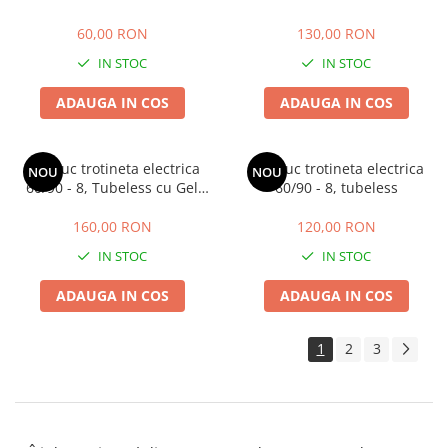
60,00 RON
130,00 RON
IN STOC
IN STOC
ADAUGA IN COS
ADAUGA IN COS
Cauciuc trotineta electrica
Cauciuc trotineta electrica
NOU
NOU
60/90 - 8, Tubeless cu Gel
60/90 - 8, tubeless
antipana
160,00 RON
120,00 RON
IN STOC
IN STOC
ADAUGA IN COS
ADAUGA IN COS
1
2
3