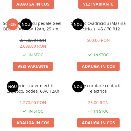
ADAUGA IN COS
VEZI VARIANTE
Scuter electric cu pedale Geeli
Cauciuc Cvadriciclu (Masina
-2%
NOU
NOU
BEE, 350W, 48V 12Ah, 25 km/h
electrica) 145 / 70 R12
fără permis, 2 locuri,
autonomie până la 38 km, CIV
2.750,00 RON
500,00 RON
RAR inclus
2.699,00 RON
IN STOC
IN STOC
VEZI VARIANTE
ADAUGA IN COS
Baterie scuter electric
Spray curatare contacte
NOU
NOU
CityCoco, podea, 60V, 12Ah
electrice
1.270,00 RON
26,00 RON
IN STOC
IN STOC
ADAUGA IN COS
ADAUGA IN COS