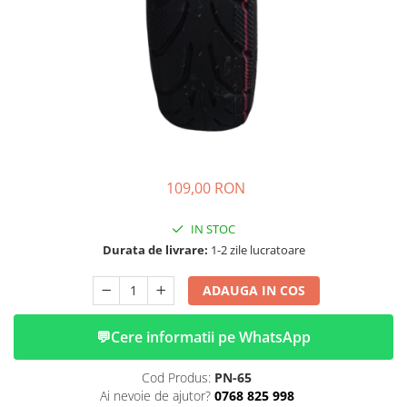
➔ Cu Remorca Fara Permis
➔ Cu Volan
➔ Fara Permis
➔ 4000W
⬇ MARCI
➔ Volta
➔ Kuba
➔ Jinpeng/AMR
109,00 RON
➔ RDB
➔ Ruris
IN STOC
➔ Arora
Durata de livrare:
1-2 zile lucratoare
PIESE DE SCHIMB
ADAUGA IN COS
Baterii
Camere
💬
Cere informatii pe WhatsApp
Cauciucuri
Controllere
Cod Produs:
PN-65
Incarcatoare
Ai nevoie de ajutor?
0768 825 998