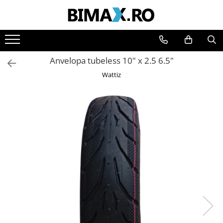
Toate Produsele
Triciclete Electrice
Anvelopa tubeless 10" x 2.5 6.5"
⬇ TIPURI
Wattiz
➔ Cu 1 Loc
➔ Cu 2 Locuri
➔ Acoperita
➔ Adulti - Fara permis
➔ Adulti - 2 Locuri
➔ Adulti - cu Cabina
➔ Cu 3 Roti
➔ Cu Cabina
➔ Cu Cabina fara Permis
➔ Cu Cabina Inchisa
➔ Cu Remorca