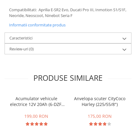
25 km/h
Compatibilitati: Aprilia E-SR2 Evo, Ducati Pro III, Inmotion S1/S1F,
45 km/h
Neoride, Neoscoot, Ninebot Seria F
50 km/h
Informatii conformitate produs
Chopper
Caracteristici
Harley
⬇ MARCI
Review-uri
(0)
➔ Geeli
➔ RDB
➔ Volta
PRODUSE SIMILARE
➔ Z-Tech
➔ Kuba
PIESE DE SCHIMB
Acumulator vehicule
Anvelopa scuter CityCoco
electrice 12V 20Ah (6-DZF-
Harley (225/55/8")
Acceleratii
20)
Baterii
199,00 RON
175,00 RON
Baterii 48V
Baterii 60V