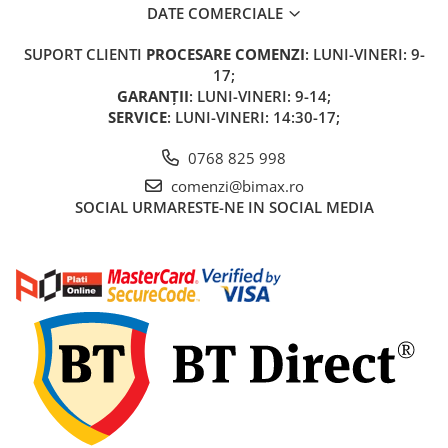
Acumulatori 24V
DATE COMERCIALE
Acumulatori 36V
SUPORT CLIENTI
PROCESARE COMENZI
: LUNI-VINERI: 9-
Acumulatori 48V
17;
Cauciucuri
GARANȚII
: LUNI-VINERI: 9-14;
Cauciucuri Fat Bike
SERVICE
: LUNI-VINERI: 14:30-17;
Camere
0768 825 998
Controllere
comenzi@bimax.ro
Display
SOCIAL
URMARESTE-NE IN SOCIAL MEDIA
Incarcatoare 24V
Incarcatoare 36V
Incarcatoare 48V
ACCESORII
Lumini
Kit Conversie
Piese Trotinete Electrice
PIESE UNIVERSALE
Baterie Trotineta Electrica