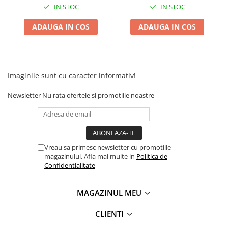
Camere
IN STOC
IN STOC
Cauciucuri
ADAUGA IN COS
ADAUGA IN COS
Controllere
Incarcatoare
Biciclete Electrice
⬇ TIPURI
Imaginile sunt cu caracter informativ!
Barbati
Newsletter
Nu rata ofertele si promotiile noastre
Dama
Ieftine
Pliabila
Tip Scuter
Vreau sa primesc newsletter cu promotiile
⬇ MARCI
magazinului. Afla mai multe in
Politica de
Kuba
Confidentialitate
Ztech
PIESE DE SCHIMB
MAGAZINUL MEU
Acceleratii
CLIENTI
Acumulatori