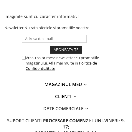
Camere
Cauciucuri
Controllere
Imaginile sunt cu caracter informativ!
Incarcatoare
Newsletter
Nu rata ofertele si promotiile noastre
Biciclete Electrice
⬇ TIPURI
Barbati
Dama
Vreau sa primesc newsletter cu promotiile
magazinului. Afla mai multe in
Politica de
Ieftine
Confidentialitate
Pliabila
Tip Scuter
MAGAZINUL MEU
⬇ MARCI
Kuba
CLIENTI
Ztech
DATE COMERCIALE
PIESE DE SCHIMB
Acceleratii
SUPORT CLIENTI
PROCESARE COMENZI
: LUNI-VINERI: 9-
17;
Acumulatori