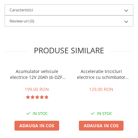
25 km/h
Caracteristici
45 km/h
Review-uri
(0)
50 km/h
Chopper
Harley
⬇ MARCI
PRODUSE SIMILARE
➔ Geeli
➔ RDB
Acumulator vehicule
Acceleratie tricicluri
➔ Volta
electrice 12V 20Ah (6-DZF-
electrice cu schimbator
➔ Z-Tech
20)
viteze + buton mers
inainte,inapoi
➔ Kuba
199,00 RON
129,00 RON
PIESE DE SCHIMB
Acceleratii
IN STOC
IN STOC
Baterii
Baterii 48V
ADAUGA IN COS
ADAUGA IN COS
Baterii 60V