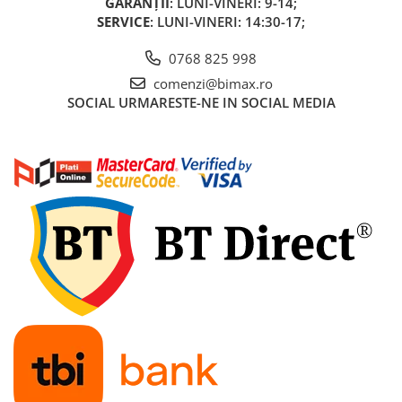
GARANȚII
: LUNI-VINERI: 9-14;
Acumulatori 24V
SERVICE
: LUNI-VINERI: 14:30-17;
Acumulatori 36V
Acumulatori 48V
0768 825 998
Cauciucuri
comenzi@bimax.ro
SOCIAL
URMARESTE-NE IN SOCIAL MEDIA
Cauciucuri Fat Bike
Camere
Controllere
Display
Incarcatoare 24V
Incarcatoare 36V
Incarcatoare 48V
ACCESORII
Lumini
Kit Conversie
Piese Trotinete Electrice
PIESE UNIVERSALE
Baterie Trotineta Electrica