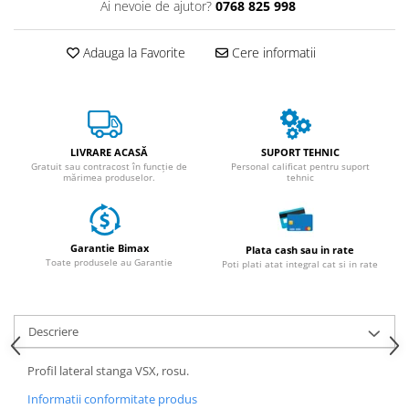
ACCESORII
Ai nevoie de ajutor?
0768 825 998
Huse
Adauga la Favorite
Cere informatii
Toate accesoriile la Triciclete
Masini Electrice
Masina Electrica RDB
Masina Electrica Arora
LIVRARE ACASĂ
SUPORT TEHNIC
Masina Electrica 25 km/h
Gratuit sau contracost în funcție de
Personal calificat pentru suport
mărimea produselor.
tehnic
Masina Electrica 2 Locuri fara
Permis
Scutere Electrice
Garantie Bimax
Plata cash sau in rate
⬇ TIPURI
Toate produsele au Garantie
Poti plati atat integral cat si in rate
Cu 2 Roti
Cu 3 Roti
Descriere
Cu 3 Roti fara Permis
Cu 4 Roti
Profil lateral stanga VSX, rosu.
Cu Pedale
Informatii conformitate produs
Fara Permis