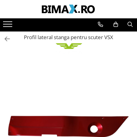
Toate Produsele
Triciclete Electrice
Profil lateral stanga pentru scuter VSX
⬇ TIPURI
➔ Cu 1 Loc
➔ Cu 2 Locuri
➔ Acoperita
➔ Adulti - Fara permis
➔ Adulti - 2 Locuri
➔ Adulti - cu Cabina
➔ Cu 3 Roti
➔ Cu Cabina
➔ Cu Cabina fara Permis
➔ Cu Cabina Inchisa
➔ Cu Remorca