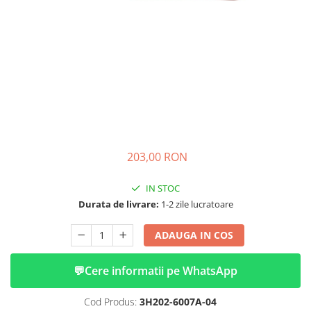
➔ Cu Remorca Fara Permis
➔ Cu Volan
➔ Fara Permis
➔ 4000W
⬇ MARCI
➔ Volta
➔ Kuba
➔ Jinpeng/AMR
➔ RDB
203,00 RON
➔ Ruris
➔ Arora
IN STOC
PIESE DE SCHIMB
Durata de livrare:
1-2 zile lucratoare
Baterii
ADAUGA IN COS
Camere
Cauciucuri
💬
Cere informatii pe WhatsApp
Controllere
Incarcatoare
Cod Produs:
3H202-6007A-04