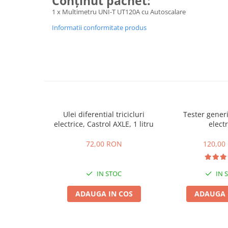
Conținut pachet:
1 x Multimetru UNI-T UT120A cu Autoscalare
25 km/h
45 km/h
Informatii conformitate produs
50 km/h
Chopper
Harley
⬇ MARCI
➔ Geeli
➔ RDB
Ulei diferential tricicluri
Tester gener
➔ Volta
electrice, Castrol AXLE, 1 litru
electr
➔ Z-Tech
72,00 RON
120,00
➔ Kuba
PIESE DE SCHIMB
IN STOC
IN 
Acceleratii
Baterii
ADAUGA IN COS
ADAUGA 
Baterii 48V
Baterii 60V