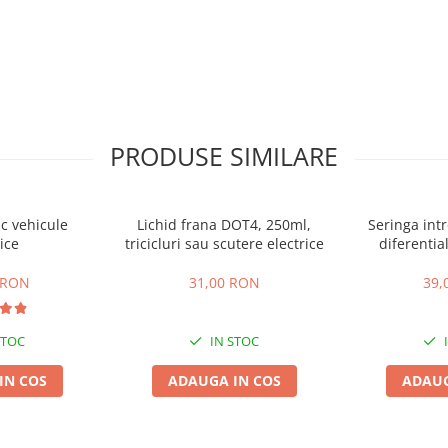
PRODUSE SIMILARE
ic vehicule
Lichid frana DOT4, 250ml,
Seringa intr
ice
tricicluri sau scutere electrice
diferential
cvadrici
 RON
31,00 RON
39,
STOC
IN STOC
IN COS
ADAUGA IN COS
ADAUG