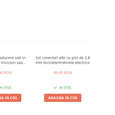
oducere ulei in
Set conectori albi cu pini de 2.8
Set Tuburi
 tricicluri sau
mm biciclete/trotinete electrice
3:1 Wate
cluri, 200ml
2
00 RON
89,00 RON
IN STOC
IN STOC
A IN COS
ADAUGA IN COS
ADA