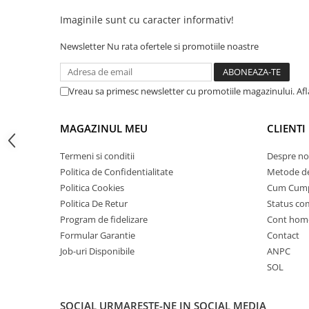
Camere
Cauciucuri
Imaginile sunt cu caracter informativ!
Controllere
Newsletter
Nu rata ofertele si promotiile noastre
Incarcatoare
Biciclete Electrice
⬇ TIPURI
Vreau sa primesc newsletter cu promotiile magazinului. Af
Barbati
MAGAZINUL MEU
CLIENTI
Dama
Ieftine
Termeni si conditii
Despre no
Pliabila
Politica de Confidentialitate
Metode de
Tip Scuter
Politica Cookies
Cum Cum
⬇ MARCI
Politica De Retur
Status c
Program de fidelizare
Cont hom
Kuba
Formular Garantie
Contact
Ztech
Job-uri Disponibile
ANPC
PIESE DE SCHIMB
SOL
Acceleratii
Acumulatori
SOCIAL
URMARESTE-NE IN SOCIAL MEDIA