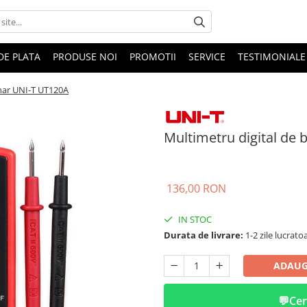
DE PLATA
PRODUSE NOI
PROMOTII
SERVICE
TESTIMONIALE
nar UNI-T UT120A
Multimetru digital de
136,00 RON
IN STOC
Durata de livrare:
1-2 zile lucrato
ADAUG
💬
Cer