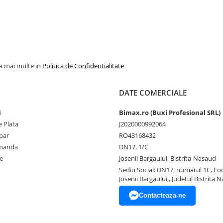
la mai multe in
Politica de Confidentialitate
DATE COMERCIALE
i
Bimax.ro (Buxi Profesional SRL)
 Plata
J2020000992064
par
RO43168432
omanda
DN17, 1/C
e
Josenii Bargaului, Bistrita-Nasaud
Sediu Social: DN17, numarul 1C, Loc
Josenii Bargaului,, Judetul Bistrita 
Contacteaza-ne