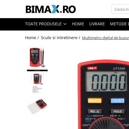
Toate Produsele
TOATE PRODUSELE
HOME
LIVRARE
METODE 
Triciclete Electrice
Home /
Scule si intretinere /
Multimetru digital de buzu
⬇ TIPURI
➔ Cu 1 Loc
➔ Cu 2 Locuri
➔ Acoperita
➔ Adulti - Fara permis
➔ Adulti - 2 Locuri
➔ Adulti - cu Cabina
➔ Cu 3 Roti
➔ Cu Cabina
➔ Cu Cabina fara Permis
➔ Cu Cabina Inchisa
➔ Cu Remorca