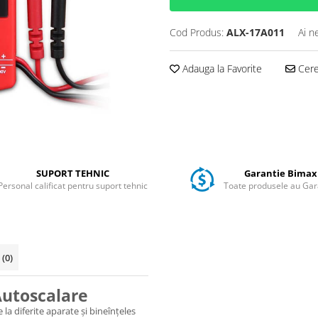
Cod Produs:
ALX-17A011
Ai n
Adauga la Favorite
Cere 
SUPORT TEHNIC
Garantie Bimax
Personal calificat pentru suport tehnic
Toate produsele au Gar
i
(0)
Autoscalare
 la diferite aparate și bineînțeles