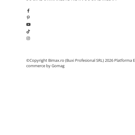
Acumulatori 24V
Acumulatori 36V
Acumulatori 48V
Cauciucuri
Cauciucuri Fat Bike
Camere
Controllere
Display
©Copyright Bimax.ro (Buxi Profesional SRL) 2026
Platforma E
commerce by Gomag
Incarcatoare 24V
Incarcatoare 36V
Incarcatoare 48V
ACCESORII
Lumini
Kit Conversie
Piese Trotinete Electrice
PIESE UNIVERSALE
Baterie Trotineta Electrica