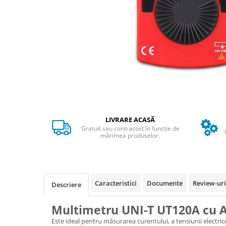
➔ Cu Remorca Fara Permis
➔ Cu Volan
➔ Fara Permis
➔ 4000W
⬇ MARCI
➔ Volta
➔ Kuba
➔ Jinpeng/AMR
➔ RDB
LIVRARE ACASĂ
➔ Ruris
Gratuit sau contracost în funcție de
➔ Arora
mărimea produselor.
PIESE DE SCHIMB
Baterii
Camere
Caracteristici
Documente
Review-ur
Descriere
Cauciucuri
Controllere
Multimetru UNI-T UT120A cu 
Incarcatoare
Este ideal pentru măsurarea curentului, a tensiunii electrice