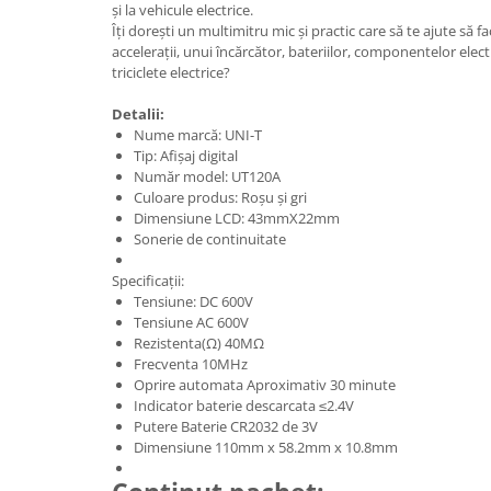
ACCESORII
și la vehicule electrice.
Îți dorești un multimitru mic și practic care să te ajute să 
Huse
accelerații, unui încărcător, bateriilor, componentelor electr
Toate accesoriile la Triciclete
triciclete electrice?
Masini Electrice
Detalii:
Masina Electrica RDB
Nume marcă: UNI-T
Tip: Afișaj digital
Masina Electrica Arora
Număr model: UT120A
Masina Electrica 25 km/h
Culoare produs: Roșu și gri
Dimensiune LCD: 43mmX22mm
Masina Electrica 2 Locuri fara
Sonerie de continuitate
Permis
Specificații:
Scutere Electrice
Tensiune: DC 600V
⬇ TIPURI
Tensiune AC 600V
Rezistenta(Ω) 40MΩ
Cu 2 Roti
Frecventa 10MHz
Cu 3 Roti
Oprire automata Aproximativ 30 minute
Cu 3 Roti fara Permis
Indicator baterie descarcata ≤2.4V
Putere Baterie CR2032 de 3V
Cu 4 Roti
Dimensiune 110mm x 58.2mm x 10.8mm
Cu Pedale
Fara Permis