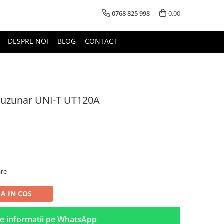
0768 825 998
0,00
DESPRE NOI
BLOG
CONTACT
 buzunar UNI-T UT120A
are
A IN COS
e informatii pe WhatsApp