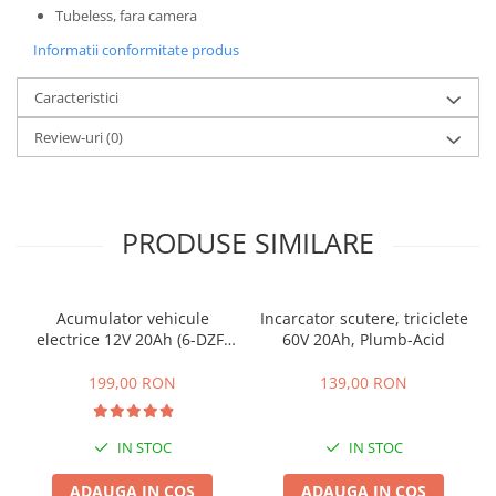
Tubeless, fara camera
25 km/h
Informatii conformitate produs
45 km/h
50 km/h
Caracteristici
Chopper
Review-uri
(0)
Harley
⬇ MARCI
➔ Geeli
➔ RDB
PRODUSE SIMILARE
➔ Volta
➔ Z-Tech
Acumulator vehicule
Incarcator scutere, triciclete
➔ Kuba
electrice 12V 20Ah (6-DZF-
60V 20Ah, Plumb-Acid
PIESE DE SCHIMB
20)
199,00 RON
139,00 RON
Acceleratii
Baterii
Baterii 48V
IN STOC
IN STOC
Baterii 60V
ADAUGA IN COS
ADAUGA IN COS