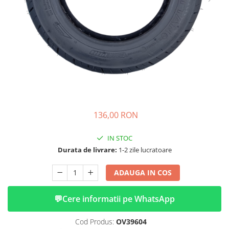
➔ Cu Remorca Fara Permis
➔ Cu Volan
➔ Fara Permis
➔ 4000W
⬇ MARCI
➔ Volta
➔ Kuba
➔ Jinpeng/AMR
➔ RDB
136,00 RON
➔ Ruris
➔ Arora
IN STOC
PIESE DE SCHIMB
Durata de livrare:
1-2 zile lucratoare
Baterii
ADAUGA IN COS
Camere
Cauciucuri
💬
Cere informatii pe WhatsApp
Controllere
Incarcatoare
Cod Produs:
OV39604