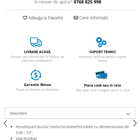
Ai nevoie de ajutor?
0768 825 998
ACCESORII
Huse
Adauga la Favorite
Cere informatii
Toate accesoriile la Triciclete
Masini Electrice
Masina Electrica RDB
Masina Electrica Arora
LIVRARE ACASĂ
SUPORT TEHNIC
Masina Electrica 25 km/h
Gratuit sau contracost în funcție de
Personal calificat pentru suport
mărimea produselor.
tehnic
Masina Electrica 2 Locuri fara
Permis
Scutere Electrice
Garantie Bimax
Plata cash sau in rate
⬇ TIPURI
Toate produsele au Garantie
Poti plati atat integral cat si in rate
Cu 2 Roti
Cu 3 Roti
Descriere
Cu 3 Roti fara Permis
Cu 4 Roti
Anvelopa/Cauciuc moto/scutere/triciclete cu dimensiunea de
Cu Pedale
3.00 - 10".
Vee Rubber
Fara Permis