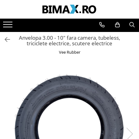
Toate Produsele
Triciclete Electrice
Anvelopa 3.00 - 10" fara camera, tubeless,
⬇ TIPURI
triciclete electrice, scutere electrice
➔ Cu 1 Loc
Vee Rubber
➔ Cu 2 Locuri
➔ Acoperita
➔ Adulti - Fara permis
➔ Adulti - 2 Locuri
➔ Adulti - cu Cabina
➔ Cu 3 Roti
➔ Cu Cabina
➔ Cu Cabina fara Permis
➔ Cu Cabina Inchisa
➔ Cu Remorca