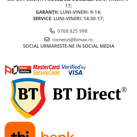
Acumulatori 24V
17;
Acumulatori 36V
GARANȚII
: LUNI-VINERI: 9-14;
SERVICE
: LUNI-VINERI: 14:30-17;
Acumulatori 48V
Cauciucuri
0768 825 998
Cauciucuri Fat Bike
comenzi@bimax.ro
Camere
SOCIAL
URMARESTE-NE IN SOCIAL MEDIA
Controllere
Display
Incarcatoare 24V
Incarcatoare 36V
Incarcatoare 48V
ACCESORII
Lumini
Kit Conversie
Piese Trotinete Electrice
PIESE UNIVERSALE
Baterie Trotineta Electrica