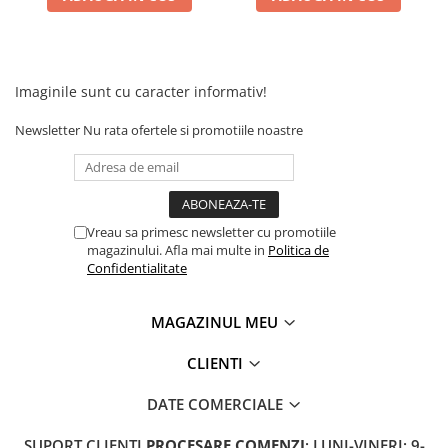
Camere
Cauciucuri
Controllere
Incarcatoare
Imaginile sunt cu caracter informativ!
Biciclete Electrice
Newsletter
Nu rata ofertele si promotiile noastre
⬇ TIPURI
Barbati
Dama
Ieftine
Vreau sa primesc newsletter cu promotiile
Pliabila
magazinului. Afla mai multe in
Politica de
Tip Scuter
Confidentialitate
⬇ MARCI
MAGAZINUL MEU
Kuba
Ztech
CLIENTI
PIESE DE SCHIMB
DATE COMERCIALE
Acceleratii
Acumulatori
SUPORT CLIENTI
PROCESARE COMENZI
: LUNI-VINERI: 9-