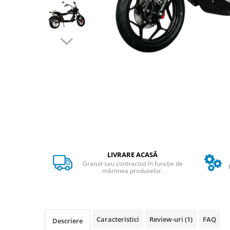
➔ Cu Remorca Fara Permis
➔ Cu Volan
➔ Fara Permis
➔ 4000W
⬇ MARCI
➔ Volta
➔ Kuba
➔ Jinpeng/AMR
➔ RDB
➔ Ruris
➔ Arora
PIESE DE SCHIMB
LIVRARE ACASĂ
Gratuit sau contracost în funcție de
Baterii
mărimea produselor.
Camere
Cauciucuri
Controllere
Caracteristici
Review-uri
(1)
FAQ
Incarcatoare
Descriere