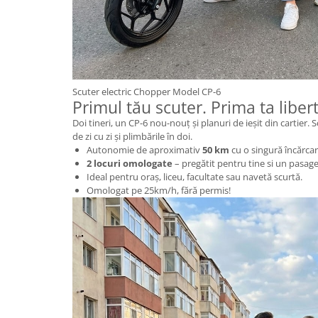
25 km/h
45 km/h
50 km/h
Chopper
Harley
Scuter electric Chopper Model CP-6
Primul tău scuter. Prima ta liber
⬇ MARCI
Doi tineri, un CP-6 nou-nouț și planuri de ieșit din cartier.
➔ Geeli
de zi cu zi și plimbările în doi.
➔ RDB
Autonomie de aproximativ
50 km
cu o singură încărcar
2 locuri omologate
– pregătit pentru tine si un pasage
➔ Volta
Ideal pentru oraș, liceu, facultate sau navetă scurtă.
➔ Z-Tech
Omologat pe 25km/h, fără permis!
➔ Kuba
PIESE DE SCHIMB
Acceleratii
Baterii
Baterii 48V
Baterii 60V