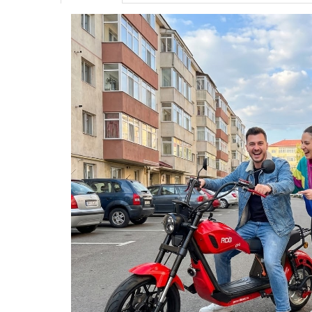
ACCESORII
Huse
Toate accesoriile la Triciclete
Masini Electrice
Masina Electrica RDB
Masina Electrica Arora
Masina Electrica 25 km/h
Masina Electrica 2 Locuri fara
Permis
Scutere Electrice
⬇ TIPURI
Cu 2 Roti
Cu 3 Roti
Cu 3 Roti fara Permis
Cu 4 Roti
Cu Pedale
Fara Permis