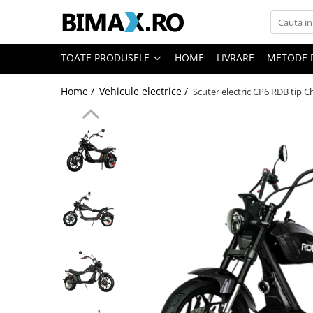
Toate Produsele
TOATE PRODUSELE
HOME
LIVRARE
METODE 
Triciclete Electrice
Home /
Vehicule electrice /
Scuter electric CP6 RDB tip 
⬇ TIPURI
➔ Cu 1 Loc
➔ Cu 2 Locuri
➔ Acoperita
➔ Adulti - Fara permis
➔ Adulti - 2 Locuri
➔ Adulti - cu Cabina
➔ Cu 3 Roti
➔ Cu Cabina
➔ Cu Cabina fara Permis
➔ Cu Cabina Inchisa
➔ Cu Remorca