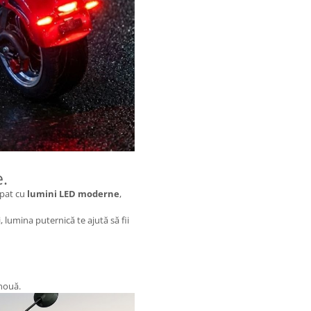
e.
ipat cu
lumini LED moderne
,
ii, lumina puternică te ajută să fii
nouă.