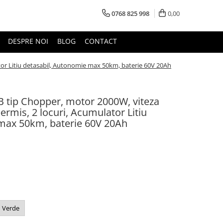
0768 825 998
0,00
DESPRE NOI
BLOG
CONTACT
tor Litiu detasabil, Autonomie max 50km, baterie 60V 20Ah
B tip Chopper, motor 2000W, viteza
rmis, 2 locuri, Acumulator Litiu
max 50km, baterie 60V 20Ah
Verde