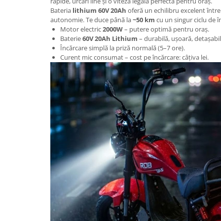
rapide, urcări line și o viteză legală perfectă pentru oraș.
Acumulatori 24V
Bateria
lithium 60V 20Ah
oferă un echilibru excelent între 
Acumulatori 36V
autonomie. Te duce până la
~50 km
cu un singur ciclu de î
Motor electric
2000W
– putere optimă pentru oraș.
Acumulatori 48V
Baterie
60V 20Ah Lithium
– durabilă, ușoară, detașabil
Cauciucuri
Încărcare simplă la priză normală (5–7 ore).
Cauciucuri Fat Bike
Curent mic consumat – cost pe încărcare: câțiva lei.
Camere
Controllere
Display
Incarcatoare 24V
Incarcatoare 36V
Incarcatoare 48V
ACCESORII
Lumini
Kit Conversie
Piese Trotinete Electrice
PIESE UNIVERSALE
Baterie Trotineta Electrica