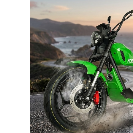
KuKirin G2 MASTER
Kukirin G2 MAX
KuKirin G2 PRO
KuKirin G3 PRO
Kukirin G4 (2025)
KuKirin S1 PRO
Kugoo S1
Kugoo G2 Pro
Piese Xiaomi
Scooter 3 (Mi3)
Scooter 3 Lite (Mi3 Lite)
Scooter 4 PRO (Mi4 PRO)
Essential, M365, 1S
PRO / PRO2
Scooter 4 Ultra
Piese Xiaomi Scooter 5
Piese Xiaomi Scooter Elite