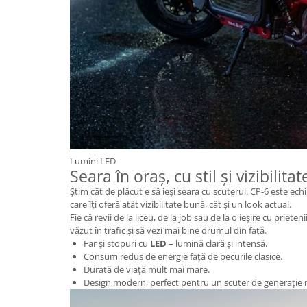
Cauciuc Trotineta Electrica
Camera Trotineta Electrica
Incarcator Trotineta Electrica
Controller Trotineta Electrica
Acceleratie Trotineta Electrica
Display/Ecran Trotineta Electrica
Motor Trotineta Electrica
Kit Frână Hidraulică
Franare Trotineta Electrica
Lumini LED
Seara în oraș, cu stil și vizibilitat
Aparatori Noroi Trotineta Electrica
Știm cât de plăcut e să ieși seara cu scuterul. CP-6 este ech
Electrice Diverse, Contacte,
care îți oferă atât vizibilitate bună, cât și un look actual.
Butoane
Fie că revii de la liceu, de la job sau de la o ieșire cu prieten
Lumini Trotinete Electrice
văzut în trafic și să vezi mai bine drumul din față.
Piese Kugoo
Far și stopuri cu
LED
– lumină clară și intensă.
Consum redus de energie față de becurile clasice.
Kukirin M4 MAX
Durată de viață mult mai mare.
Kukirin S1 MAX 2025-2026
Design modern, perfect pentru un scuter de generație 
KuKirin G2