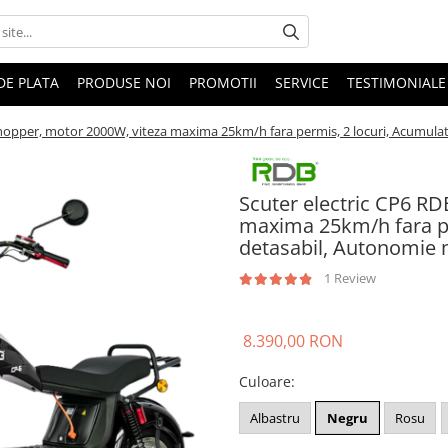
DE PLATA
PRODUSE NOI
PROMOTII
SERVICE
TESTIMONIALE
Chopper, motor 2000W, viteza maxima 25km/h fara permis, 2 locuri, Acumula
Scuter electric CP6 RD
maxima 25km/h fara pe
detasabil, Autonomie 
1 Review
8.390,00 RON
Culoare
:
Albastru
Negru
Rosu