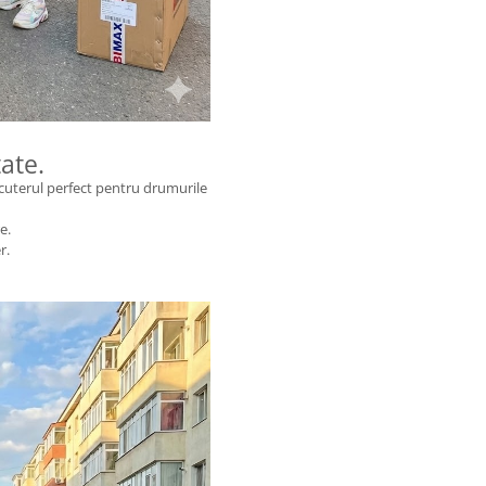
tate.
 Scuterul perfect pentru drumurile
e.
r.