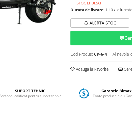
STOC EPUIZAT
Durata de livrare:
1-10 zile lucrat
ALERTA STOC
💬
Cer
Cod Produs:
CP-6-4
Ai nevoie 
Adauga la Favorite
Cere 
SUPORT TEHNIC
Garantie Bimax
Personal calificat pentru suport tehnic
Toate produsele au Gar