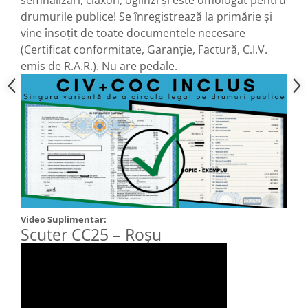
Camere
drumurile publice! Se înregistrează la primărie și
Cauciucuri
vine însoțit de toate documentele necesare
Controllere
(Certificat conformitate, Garanție, Factură, C.I.V.
Incarcatoare
emis de R.A.R.). Nu are pedale.
Biciclete Electrice
⬇ TIPURI
Barbati
Dama
Ieftine
Pliabila
Tip Scuter
⬇ MARCI
Video Suplimentar:
Kuba
Scuter CC25 – Roșu
Ztech
PIESE DE SCHIMB
Acceleratii
Acumulatori