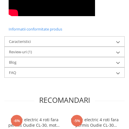
Acumulatori 24V
Acumulatori 36V
Acumulatori 48V
Cauciucuri
Informatii conformitate produs
Cauciucuri Fat Bike
Camere
Caracteristici
Controllere
Review-uri
(1)
Display
Blog
Incarcatoare 24V
Incarcatoare 36V
FAQ
Incarcatoare 48V
ACCESORII
Lumini
RECOMANDARI
Kit Conversie
Piese Trotinete Electrice
PIESE UNIVERSALE
Scuter electric 4 roti fara
Scuter electric 4 roti fara
-6%
-5%
permis Oudie CL-30, motor
permis Oudie CL-30
Baterie Trotineta Electrica