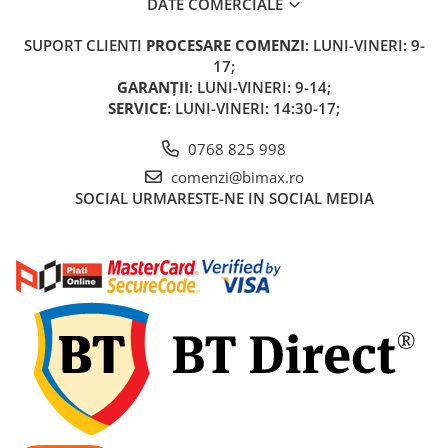
DATE COMERCIALE
Piese Xiaomi Scooter 5 PLUS
Piese Xiaomi Scooter 5 PRO
SUPORT CLIENTI
PROCESARE COMENZI
: LUNI-VINERI: 9-
Piese Xiaomi Scooter 5 MAX
17;
GARANȚII
: LUNI-VINERI: 9-14;
Piese Xiaomi Scooter 6 PRO
SERVICE
: LUNI-VINERI: 14:30-17;
Piese Xiaomi Scooter 6 MAX
Piese Xiaomi Scooter 6
0768 825 998
Scooter 4 Lite
comenzi@bimax.ro
Accesorii Trotinete
SOCIAL
URMARESTE-NE IN SOCIAL MEDIA
Piese Segway/Ninebot
ES1, ES2, ES3
Ninebot Segway ZT3 PRO
Piese de Schimb
Senzori Pedelec
Becuri
Piese Hoverboard
Piese masinute electrice copii