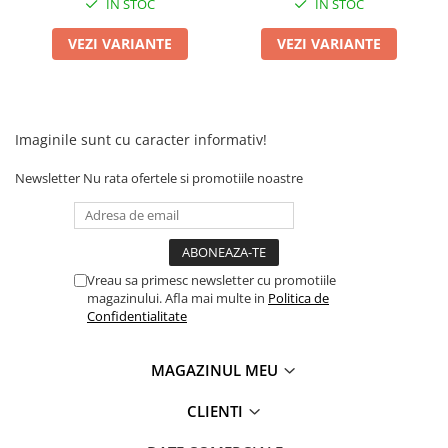
IN STOC
IN STOC
KuKirin G2 MASTER
Kukirin G2 MAX
VEZI VARIANTE
VEZI VARIANTE
KuKirin G2 PRO
KuKirin G3 PRO
Kukirin G4 (2025)
Imaginile sunt cu caracter informativ!
KuKirin S1 PRO
Kugoo S1
Newsletter
Nu rata ofertele si promotiile noastre
Kugoo G2 Pro
Piese Xiaomi
Scooter 3 (Mi3)
Scooter 3 Lite (Mi3 Lite)
Vreau sa primesc newsletter cu promotiile
magazinului. Afla mai multe in
Politica de
Scooter 4 PRO (Mi4 PRO)
Confidentialitate
Essential, M365, 1S
PRO / PRO2
MAGAZINUL MEU
Scooter 4 Ultra
Piese Xiaomi Scooter 5
CLIENTI
Piese Xiaomi Scooter Elite