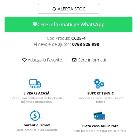
ACCESORII
ALERTA STOC
Huse
Toate accesoriile la Triciclete
💬
Cere informatii pe WhatsApp
Masini Electrice
Masina Electrica RDB
Cod Produs:
CC25-4
Ai nevoie de ajutor?
0768 825 998
Masina Electrica Arora
Masina Electrica 25 km/h
Adauga la Favorite
Cere informatii
Masina Electrica 2 Locuri fara
Permis
Scutere Electrice
⬇ TIPURI
LIVRARE ACASĂ
SUPORT TEHNIC
Cu 2 Roti
Gratuit sau contracost în funcție de
Personal calificat pentru suport
mărimea produselor.
tehnic
Cu 3 Roti
Cu 3 Roti fara Permis
Cu 4 Roti
Garantie Bimax
Plata cash sau in rate
Cu Pedale
Toate produsele au Garantie
Poti plati atat integral cat si in rate
Fara Permis