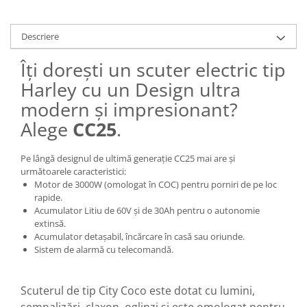
25 km/h
45 km/h
Descriere
50 km/h
Îți dorești un scuter electric tip
Chopper
Harley cu un Design ultra
Harley
modern și impresionant?
⬇ MARCI
Alege
CC25
.
➔ Geeli
➔ RDB
Pe lângă designul de ultimă generație CC25 mai are și
➔ Volta
următoarele caracteristici:
➔ Z-Tech
Motor de 3000W (omologat în COC) pentru porniri de pe loc
rapide.
➔ Kuba
Acumulator Litiu de 60V și de 30Ah pentru o autonomie
PIESE DE SCHIMB
extinsă.
Acumulator detașabil, încărcare în casă sau oriunde.
Acceleratii
Sistem de alarmă cu telecomandă.
Baterii
Baterii 48V
Scuterul de tip City Coco este dotat cu lumini,
Baterii 60V
semnalizări, claxon, oglinzi și este omologat pentru