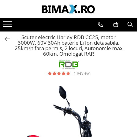
Toate Produsele
Triciclete Electrice
Scuter electric Harley RDB CC25, motor
⬇ TIPURI
3000W, 60V 30Ah baterie Li Ion detasabila,
25km/h fara permis, 2 locuri, Autonomie max
➔ Cu 1 Loc
60km, Omologat RAR
➔ Cu 2 Locuri
➔ Acoperita
1 Review
➔ Adulti - Fara permis
➔ Adulti - 2 Locuri
➔ Adulti - cu Cabina
➔ Cu 3 Roti
➔ Cu Cabina
➔ Cu Cabina fara Permis
➔ Cu Cabina Inchisa
➔ Cu Remorca