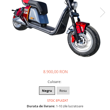
➔ Cu Remorca Fara Permis
➔ Cu Volan
➔ Fara Permis
➔ 4000W
⬇ MARCI
➔ Volta
➔ Kuba
➔ Jinpeng/AMR
➔ RDB
➔ Ruris
➔ Arora
8.900,00 RON
PIESE DE SCHIMB
Baterii
Culoare
:
Camere
Negru
Rosu
Cauciucuri
Controllere
STOC EPUIZAT
Incarcatoare
Durata de livrare:
1-10 zile lucratoare