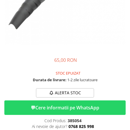
➔ Cu Remorca Fara Permis
➔ Cu Volan
➔ Fara Permis
➔ 4000W
⬇ MARCI
➔ Volta
➔ Kuba
➔ Jinpeng/AMR
65,00 RON
➔ RDB
➔ Ruris
STOC EPUIZAT
➔ Arora
Durata de livrare:
1-2 zile lucratoare
PIESE DE SCHIMB
ALERTA STOC
Baterii
Camere
💬
Cere informatii pe WhatsApp
Cauciucuri
Controllere
Cod Produs:
385054
Incarcatoare
Ai nevoie de ajutor?
0768 825 998