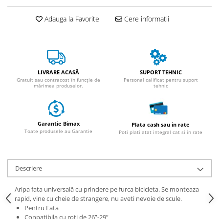
ACCESORII
Huse
Adauga la Favorite
Cere informatii
Toate accesoriile la Triciclete
Masini Electrice
Masina Electrica RDB
Masina Electrica Arora
LIVRARE ACASĂ
SUPORT TEHNIC
Gratuit sau contracost în funcție de
Personal calificat pentru suport
Masina Electrica 25 km/h
mărimea produselor.
tehnic
Masina Electrica 2 Locuri fara
Permis
Garantie Bimax
Plata cash sau in rate
Scutere Electrice
Toate produsele au Garantie
Poti plati atat integral cat si in rate
⬇ TIPURI
Cu 2 Roti
Cu 3 Roti
Descriere
Cu 3 Roti fara Permis
Aripa fata universală cu prindere pe furca bicicleta. Se monteaza
Cu 4 Roti
rapid, vine cu cheie de strangere, nu aveti nevoie de scule.
Cu Pedale
Pentru Fata
Conpatibila cu roti de 26”-29”
Fara Permis