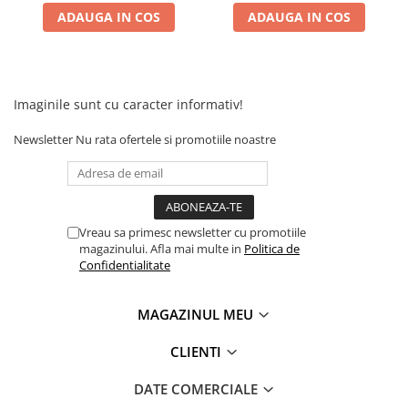
Camere
ADAUGA IN COS
ADAUGA IN COS
Cauciucuri
Controllere
Incarcatoare
Biciclete Electrice
Imaginile sunt cu caracter informativ!
⬇ TIPURI
Newsletter
Nu rata ofertele si promotiile noastre
Barbati
Dama
Ieftine
Pliabila
Vreau sa primesc newsletter cu promotiile
Tip Scuter
magazinului. Afla mai multe in
Politica de
Confidentialitate
⬇ MARCI
Kuba
MAGAZINUL MEU
Ztech
PIESE DE SCHIMB
CLIENTI
Acceleratii
DATE COMERCIALE
Acumulatori