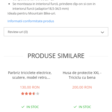
Se monteaza in interiorul furcii, prindere clip-on si con in
25 km/h
interiorul furcii (adaptor18,5-34,5 mm)
45 km/h
Ideala pentru Mountain Bike-uri.
50 km/h
Informatii conformitate produs
Chopper
Review-uri
(0)
Harley
⬇ MARCI
➔ Geeli
➔ RDB
PRODUSE SIMILARE
➔ Volta
➔ Z-Tech
➔ Kuba
Parbriz triciclete electrice,
Husa de protectie XXL -
scutere, model retro,
Triciclu cu bena
PIESE DE SCHIMB
prindere ghidon
Acceleratii
130,00 RON
200,00 RON
Baterii
Baterii 48V
Baterii 60V
IN STOC
IN STOC