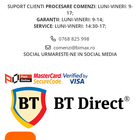
Acumulatori 24V
SUPORT CLIENTI
PROCESARE COMENZI
: LUNI-VINERI: 9-
Acumulatori 36V
17;
GARANȚII
: LUNI-VINERI: 9-14;
Acumulatori 48V
SERVICE
: LUNI-VINERI: 14:30-17;
Cauciucuri
Cauciucuri Fat Bike
0768 825 998
Camere
comenzi@bimax.ro
Controllere
SOCIAL
URMARESTE-NE IN SOCIAL MEDIA
Display
Incarcatoare 24V
Incarcatoare 36V
Incarcatoare 48V
ACCESORII
Lumini
Kit Conversie
Piese Trotinete Electrice
PIESE UNIVERSALE
Baterie Trotineta Electrica