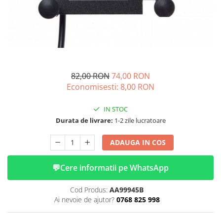
➔ Cu Remorca Fara Permis
➔ Cu Volan
➔ Fara Permis
➔ 4000W
⬇ MARCI
➔ Volta
82,00 RON
74,00 RON
➔ Kuba
Economisesti:
8,00
RON
➔ Jinpeng/AMR
➔ RDB
IN STOC
➔ Ruris
Durata de livrare:
1-2 zile lucratoare
➔ Arora
ADAUGA IN COS
PIESE DE SCHIMB
Baterii
💬
Cere informatii pe WhatsApp
Camere
Cauciucuri
Cod Produs:
AA99945B
Controllere
Ai nevoie de ajutor?
0768 825 998
Incarcatoare