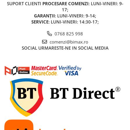
SUPORT CLIENTI
PROCESARE COMENZI
: LUNI-VINERI: 9-
Acumulatori 24V
17;
Acumulatori 36V
GARANȚII
: LUNI-VINERI: 9-14;
Acumulatori 48V
SERVICE
: LUNI-VINERI: 14:30-17;
Cauciucuri
0768 825 998
Cauciucuri Fat Bike
Camere
comenzi@bimax.ro
SOCIAL
URMARESTE-NE IN SOCIAL MEDIA
Controllere
Display
Incarcatoare 24V
Incarcatoare 36V
Incarcatoare 48V
ACCESORII
Lumini
Kit Conversie
Piese Trotinete Electrice
PIESE UNIVERSALE
Baterie Trotineta Electrica