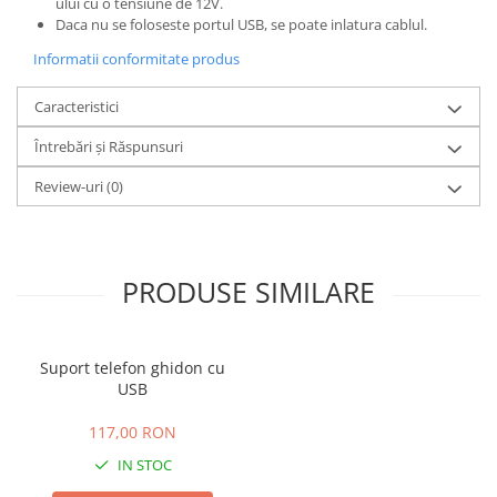
ului cu o tensiune de 12V.
Daca nu se foloseste portul USB, se poate inlatura cablul.
25 km/h
45 km/h
Informatii conformitate produs
50 km/h
Caracteristici
Chopper
Harley
Întrebări și Răspunsuri
⬇ MARCI
Review-uri
(0)
➔ Geeli
➔ RDB
➔ Volta
PRODUSE SIMILARE
➔ Z-Tech
➔ Kuba
PIESE DE SCHIMB
Suport telefon ghidon cu
Acceleratii
USB
Baterii
117,00 RON
Baterii 48V
IN STOC
Baterii 60V