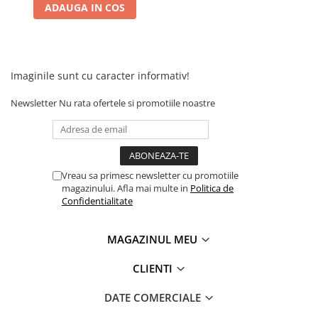
Camere
ADAUGA IN COS
Cauciucuri
Controllere
Incarcatoare
Imaginile sunt cu caracter informativ!
Biciclete Electrice
⬇ TIPURI
Newsletter
Nu rata ofertele si promotiile noastre
Barbati
Dama
Ieftine
Pliabila
Vreau sa primesc newsletter cu promotiile
magazinului. Afla mai multe in
Politica de
Tip Scuter
Confidentialitate
⬇ MARCI
Kuba
MAGAZINUL MEU
Ztech
PIESE DE SCHIMB
CLIENTI
Acceleratii
DATE COMERCIALE
Acumulatori