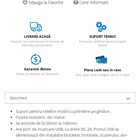
ACCESORII
Adauga la Favorite
Cere informatii
Huse
Toate accesoriile la Triciclete
Masini Electrice
Masina Electrica RDB
LIVRARE ACASĂ
SUPORT TEHNIC
Gratuit sau contracost în funcție de
Personal calificat pentru suport
mărimea produselor.
tehnic
Masina Electrica Arora
Masina Electrica 25 km/h
Masina Electrica 2 Locuri fara
Garantie Bimax
Plata cash sau in rate
Permis
Toate produsele au Garantie
Poti plati atat integral cat si in rate
Scutere Electrice
⬇ TIPURI
Descriere
Cu 2 Roti
Cu 3 Roti
Suport pentru telefon mobil cu prindere pe ghidon.
Cu 3 Roti fara Permis
Foarte rezistent, din metal.
Se extinde de la 50mm la 100mm;
Cu 4 Roti
Are port de incarcare USB, cu iesire 5V, 2A. Portul USB se
Cu Pedale
alimentează din instalația bicicletei, trotinete, scuterului, atv-
Fara Permis