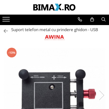
Toate Produsele
Triciclete Electrice
Suport telefon metal cu prindere ghidon - USB
⬇ TIPURI
➔ Cu 1 Loc
➔ Cu 2 Locuri
➔ Acoperita
-10%
➔ Adulti - Fara permis
➔ Adulti - 2 Locuri
➔ Adulti - cu Cabina
➔ Cu 3 Roti
➔ Cu Cabina
➔ Cu Cabina fara Permis
➔ Cu Cabina Inchisa
➔ Cu Remorca