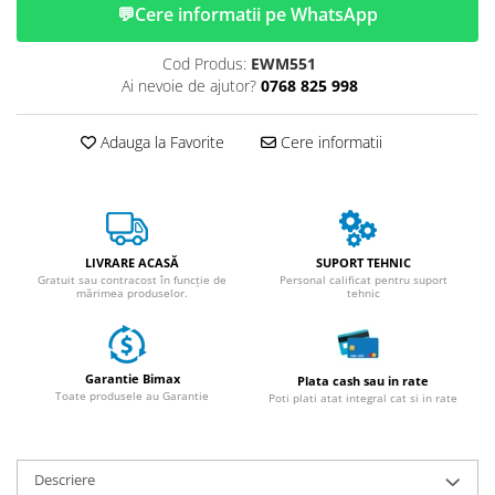
ACCESORII
💬
Cere informatii pe WhatsApp
Huse
Cod Produs:
EWM551
Toate accesoriile la Triciclete
Ai nevoie de ajutor?
0768 825 998
Masini Electrice
Masina Electrica RDB
Adauga la Favorite
Cere informatii
Masina Electrica Arora
Masina Electrica 25 km/h
Masina Electrica 2 Locuri fara
Permis
LIVRARE ACASĂ
SUPORT TEHNIC
Gratuit sau contracost în funcție de
Personal calificat pentru suport
Scutere Electrice
mărimea produselor.
tehnic
⬇ TIPURI
Cu 2 Roti
Cu 3 Roti
Garantie Bimax
Plata cash sau in rate
Toate produsele au Garantie
Poti plati atat integral cat si in rate
Cu 3 Roti fara Permis
Cu 4 Roti
Cu Pedale
Descriere
Fara Permis