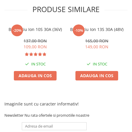
Camere
PRODUSE SIMILARE
Cauciucuri
Controllere
Incarcatoare
BMS Litiu Ion 10S 30A (36V)
BMS Litiu Ion 13S 30A (48V)
-20%
-10%
Biciclete Electrice
⬇ TIPURI
137,00 RON
165,00 RON
109,00 RON
149,00 RON
Barbati
Dama
Ieftine
IN STOC
IN STOC
Pliabila
ADAUGA IN COS
ADAUGA IN COS
Tip Scuter
⬇ MARCI
Kuba
Ztech
Imaginile sunt cu caracter informativ!
PIESE DE SCHIMB
Newsletter
Nu rata ofertele si promotiile noastre
Acceleratii
Acumulatori