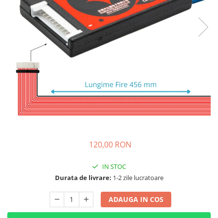
➔ Cu Remorca Fara Permis
➔ Cu Volan
➔ Fara Permis
➔ 4000W
⬇ MARCI
➔ Volta
➔ Kuba
➔ Jinpeng/AMR
➔ RDB
➔ Ruris
➔ Arora
PIESE DE SCHIMB
120,00 RON
Baterii
IN STOC
Camere
Durata de livrare:
1-2 zile lucratoare
Cauciucuri
Controllere
ADAUGA IN COS
Incarcatoare