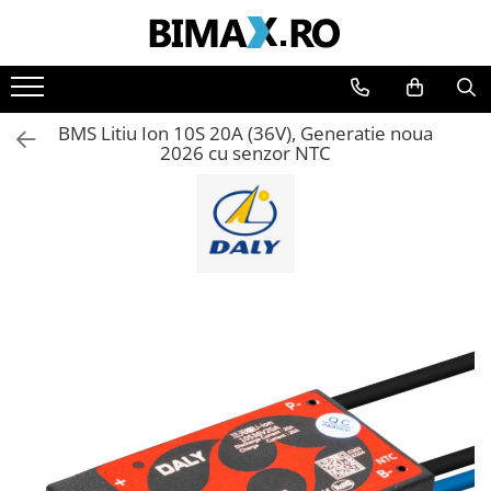
Toate Produsele
Triciclete Electrice
BMS Litiu Ion 10S 20A (36V), Generatie noua
⬇ TIPURI
2026 cu senzor NTC
➔ Cu 1 Loc
➔ Cu 2 Locuri
➔ Acoperita
➔ Adulti - Fara permis
➔ Adulti - 2 Locuri
➔ Adulti - cu Cabina
➔ Cu 3 Roti
➔ Cu Cabina
➔ Cu Cabina fara Permis
➔ Cu Cabina Inchisa
➔ Cu Remorca