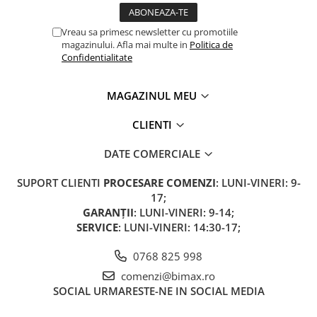
Acumulatori 24V
Acumulatori 36V
Vreau sa primesc newsletter cu promotiile
Acumulatori 48V
magazinului. Afla mai multe in
Politica de
Confidentialitate
Cauciucuri
Cauciucuri Fat Bike
MAGAZINUL MEU
Camere
Controllere
CLIENTI
Display
DATE COMERCIALE
Incarcatoare 24V
Incarcatoare 36V
SUPORT CLIENTI
PROCESARE COMENZI
: LUNI-VINERI: 9-
Incarcatoare 48V
17;
ACCESORII
GARANȚII
: LUNI-VINERI: 9-14;
SERVICE
: LUNI-VINERI: 14:30-17;
Lumini
Kit Conversie
0768 825 998
Piese Trotinete Electrice
comenzi@bimax.ro
SOCIAL
URMARESTE-NE IN SOCIAL MEDIA
PIESE UNIVERSALE
Baterie Trotineta Electrica