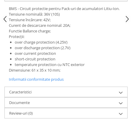
25 km/h
BMS - Circuit protectie pentru Pack-uri de acumulatori Litiu-Ion.
Tensiune nominală: 36V (10S)
45 km/h
Tensiune încărcare: 42V;
50 km/h
Curent de descarcare nominal: 20A;
Chopper
Functie Ballance charge;
Protecții:
Harley
over charge protection (4.25V)
⬇ MARCI
over discharge protection (2.7V)
over current protection
➔ Geeli
short-circuit protection
➔ RDB
temperature protection cu NTC exterior
➔ Volta
Dimensiune: 61 x 35 x 10 mm;
➔ Z-Tech
Informatii conformitate produs
➔ Kuba
Caracteristici
PIESE DE SCHIMB
Acceleratii
Documente
Baterii
Review-uri
(0)
Baterii 48V
Baterii 60V