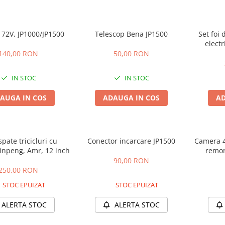
 72V, JP1000/JP1500
Telescop Bena JP1500
Set foi 
electr
140,00 RON
50,00 RON
IN STOC
IN STOC
AUGA IN COS
ADAUGA IN COS
AD
spate tricicluri cu
Conector incarcare JP1500
Camera 4.
inpeng, Amr, 12 inch
remor
90,00 RON
250,00 RON
STOC EPUIZAT
STOC EPUIZAT
ALERTA STOC
ALERTA STOC