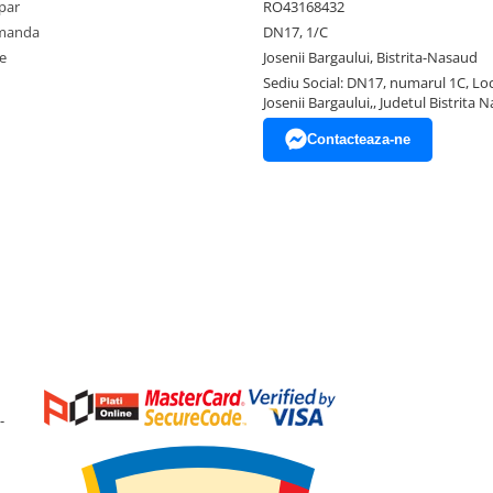
par
RO43168432
omanda
DN17, 1/C
e
Josenii Bargaului, Bistrita-Nasaud
Sediu Social: DN17, numarul 1C, Loc
Josenii Bargaului,, Judetul Bistrita 
Contacteaza-ne
-