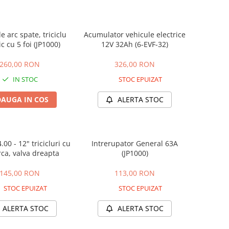
de arc spate, triciclu
Acumulator vehicule electrice
ic cu 5 foi (JP1000)
12V 32Ah (6-EVF-32)
260,00 RON
326,00 RON
IN STOC
STOC EPUIZAT
AUGA IN COS
ALERTA STOC
00 - 12" tricicluri cu
Intrerupator General 63A
ca, valva dreapta
(JP1000)
145,00 RON
113,00 RON
STOC EPUIZAT
STOC EPUIZAT
ALERTA STOC
ALERTA STOC