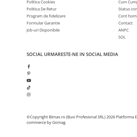
Camere
Politica Cookies
Cum Cum
Cauciucuri
Politica De Retur
Status c
Program de fidelizare
Cont hom
Controllere
Formular Garantie
Contact
Incarcatoare
Job-uri Disponibile
ANPC
Biciclete Electrice
SOL
⬇ TIPURI
Barbati
SOCIAL
URMARESTE-NE IN SOCIAL MEDIA
Dama
Ieftine
Pliabila
Tip Scuter
⬇ MARCI
Kuba
Ztech
PIESE DE SCHIMB
©Copyright Bimax.ro (Buxi Profesional SRL) 2026
Platforma E
commerce by Gomag
Acceleratii
Acumulatori