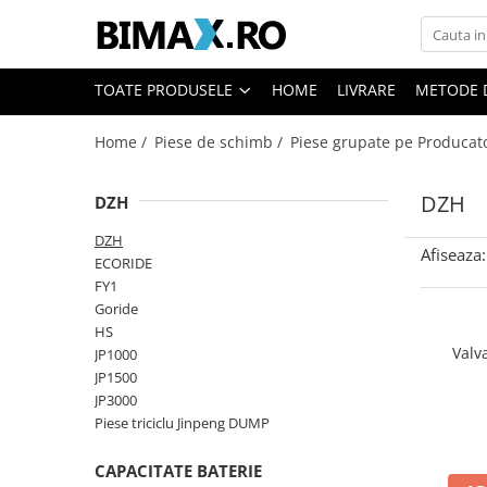
Toate Produsele
TOATE PRODUSELE
HOME
LIVRARE
METODE 
Triciclete Electrice
Home /
Piese de schimb /
Piese grupate pe Producat
⬇ TIPURI
➔ Cu 1 Loc
DZH
DZH
➔ Cu 2 Locuri
➔ Acoperita
DZH
Afiseaza:
➔ Adulti - Fara permis
ECORIDE
FY1
➔ Adulti - 2 Locuri
Goride
➔ Adulti - cu Cabina
HS
➔ Cu 3 Roti
Valv
JP1000
➔ Cu Cabina
JP1500
JP3000
➔ Cu Cabina fara Permis
Piese triciclu Jinpeng DUMP
➔ Cu Cabina Inchisa
➔ Cu Remorca
CAPACITATE BATERIE