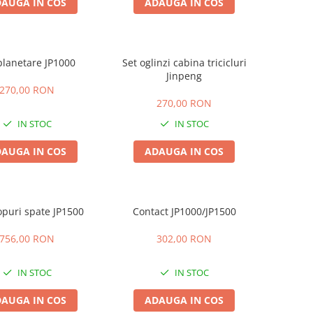
AUGA IN COS
ADAUGA IN COS
planetare JP1000
Set oglinzi cabina tricicluri
Jinpeng
270,00 RON
270,00 RON
IN STOC
IN STOC
AUGA IN COS
ADAUGA IN COS
opuri spate JP1500
Contact JP1000/JP1500
756,00 RON
302,00 RON
IN STOC
IN STOC
AUGA IN COS
ADAUGA IN COS