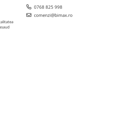
0768 825 998
comenzi@bimax.ro
alitatea
Nasaud