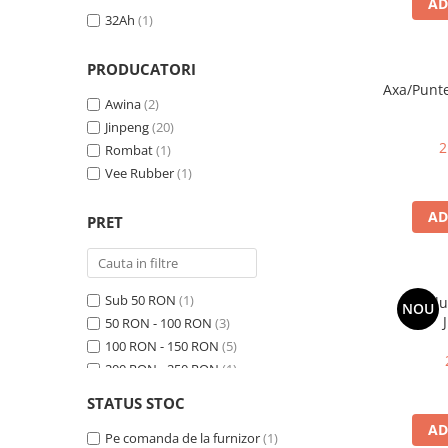
➔ Cu Remorca Fara Permis
AD
32Ah
(1)
➔ Cu Volan
➔ Fara Permis
PRODUCATORI
➔ 4000W
Axa/Punte
Awina
(2)
⬇ MARCI
Jinpeng
(20)
➔ Volta
2
Rombat
(1)
➔ Kuba
Vee Rubber
(1)
➔ Jinpeng/AMR
➔ RDB
AD
PRET
➔ Ruris
➔ Arora
PIESE DE SCHIMB
Sub 50 RON
(1)
Cablu
NOU
50 RON - 100 RON
(3)
Baterii
100 RON - 150 RON
(5)
Camere
200 RON - 250 RON
(1)
Cauciucuri
250 RON - 300 RON
(7)
Controllere
STATUS STOC
300 RON - 400 RON
(3)
Incarcatoare
AD
500 RON - 750 RON
Pe comanda de la furnizor
(1)
(1)