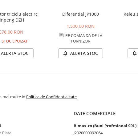
or triciclu electirc
Diferential JP1000
Releu 
Jinpeng DZH
1.500,00 RON
578,00 RON
PE COMANDA DE LA
STOC EPUIZAT
FURNIZOR
ALERTA STOC
ALERTA STOC
la mai multe in
Politica de Confidentialitate
DATE COMERCIALE
i
Bimax.ro (Buxi Profesional SRL)
 Plata
J2020000992064