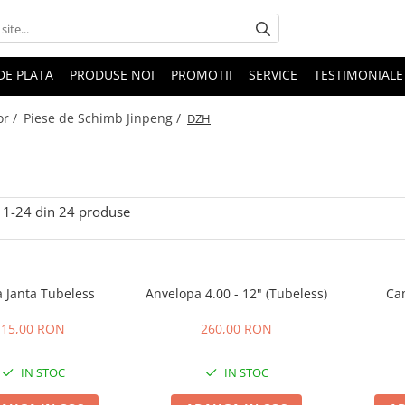
DE PLATA
PRODUSE NOI
PROMOTII
SERVICE
TESTIMONIALE
or /
Piese de Schimb Jinpeng /
DZH
1-
24
din
24
produse
a Janta Tubeless
Anvelopa 4.00 - 12" (Tubeless)
Cam
15,00 RON
260,00 RON
IN STOC
IN STOC