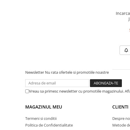
25 km/h
Incarcat
45 km/h
50 km/h
Chopper
Harley
⬇ MARCI
➔ Geeli
➔ RDB
➔ Volta
Newsletter
Nu rata ofertele si promotiile noastre
➔ Z-Tech
➔ Kuba
Vreau sa primesc newsletter cu promotiile magazinului. Af
PIESE DE SCHIMB
Acceleratii
MAGAZINUL MEU
CLIENTI
Baterii
Baterii 48V
Termeni si conditii
Despre no
Baterii 60V
Politica de Confidentialitate
Metode de