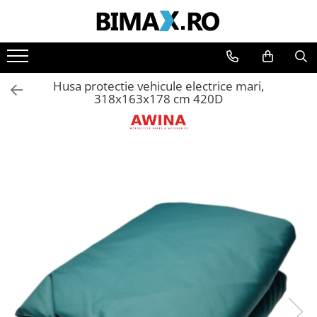
Toate Produsele
Triciclete Electrice
Husa protectie vehicule electrice mari,
⬇ TIPURI
318x163x178 cm 420D
➔ Cu 1 Loc
➔ Cu 2 Locuri
➔ Acoperita
➔ Adulti - Fara permis
➔ Adulti - 2 Locuri
➔ Adulti - cu Cabina
➔ Cu 3 Roti
➔ Cu Cabina
➔ Cu Cabina fara Permis
➔ Cu Cabina Inchisa
➔ Cu Remorca