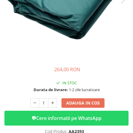
➔ Cu Remorca Fara Permis
➔ Cu Volan
➔ Fara Permis
➔ 4000W
⬇ MARCI
➔ Volta
➔ Kuba
➔ Jinpeng/AMR
➔ RDB
264,00 RON
➔ Ruris
➔ Arora
IN STOC
PIESE DE SCHIMB
Durata de livrare:
1-2 zile lucratoare
Baterii
ADAUGA IN COS
Camere
Cauciucuri
💬
Cere informatii pe WhatsApp
Controllere
Incarcatoare
Cod Produs:
AA2393