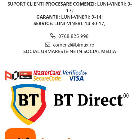
Acumulatori 24V
SUPORT CLIENTI
PROCESARE COMENZI
: LUNI-VINERI: 9-
17;
Acumulatori 36V
GARANȚII
: LUNI-VINERI: 9-14;
Acumulatori 48V
SERVICE
: LUNI-VINERI: 14:30-17;
Cauciucuri
Cauciucuri Fat Bike
0768 825 998
Camere
comenzi@bimax.ro
SOCIAL
URMARESTE-NE IN SOCIAL MEDIA
Controllere
Display
Incarcatoare 24V
Incarcatoare 36V
Incarcatoare 48V
ACCESORII
Lumini
Kit Conversie
Piese Trotinete Electrice
PIESE UNIVERSALE
Baterie Trotineta Electrica