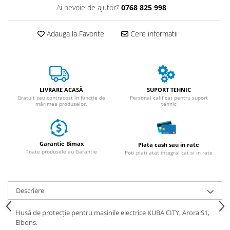
ACCESORII
Ai nevoie de ajutor?
0768 825 998
Huse
Toate accesoriile la Triciclete
Adauga la Favorite
Cere informatii
Masini Electrice
Masina Electrica RDB
Masina Electrica Arora
LIVRARE ACASĂ
SUPORT TEHNIC
Masina Electrica 25 km/h
Gratuit sau contracost în funcție de
Personal calificat pentru suport
mărimea produselor.
tehnic
Masina Electrica 2 Locuri fara
Permis
Scutere Electrice
Garantie Bimax
Plata cash sau in rate
⬇ TIPURI
Toate produsele au Garantie
Poti plati atat integral cat si in rate
Cu 2 Roti
Cu 3 Roti
Cu 3 Roti fara Permis
Descriere
Cu 4 Roti
Husă de protecție pentru mașinile electrice KUBA CITY, Arora S1,
Cu Pedale
Elbons.
Fara Permis