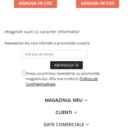
Camere
ADAUGA IN COS
ADAUGA IN COS
Cauciucuri
Controllere
Incarcatoare
Biciclete Electrice
Imaginile sunt cu caracter informativ!
⬇ TIPURI
Newsletter
Nu rata ofertele si promotiile noastre
Barbati
Dama
Ieftine
Pliabila
Vreau sa primesc newsletter cu promotiile
magazinului. Afla mai multe in
Politica de
Tip Scuter
Confidentialitate
⬇ MARCI
Kuba
MAGAZINUL MEU
Ztech
PIESE DE SCHIMB
CLIENTI
Acceleratii
DATE COMERCIALE
Acumulatori