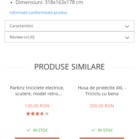
Dimensiuni: 318x163x178 cm
25 km/h
Informatii conformitate produs
45 km/h
50 km/h
Caracteristici
Chopper
Review-uri
(0)
Harley
⬇ MARCI
➔ Geeli
PRODUSE SIMILARE
➔ RDB
➔ Volta
➔ Z-Tech
Parbriz triciclete electrice,
Husa de protectie XXL -
➔ Kuba
scutere, model retro,
Triciclu cu bena
PIESE DE SCHIMB
prindere ghidon
130,00 RON
200,00 RON
Acceleratii
Baterii
Baterii 48V
IN STOC
IN STOC
Baterii 60V