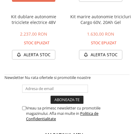
➔ Cu Remorca Fara Permis
➔ Cu Volan
➔ Fara Permis
Kit dublare autonomie
Kit marire autonomie tricicluri
triciclete electrice 48V
Cargo 60V, 20Ah Gel
➔ 4000W
⬇ MARCI
2.237,00 RON
1.630,00 RON
➔ Volta
STOC EPUIZAT
STOC EPUIZAT
➔ Kuba
ALERTA STOC
ALERTA STOC
➔ Jinpeng/AMR
➔ RDB
➔ Ruris
Newsletter
Nu rata ofertele si promotiile noastre
➔ Arora
PIESE DE SCHIMB
Baterii
Camere
Vreau sa primesc newsletter cu promotiile
Cauciucuri
magazinului. Afla mai multe in
Politica de
Confidentialitate
Controllere
Incarcatoare