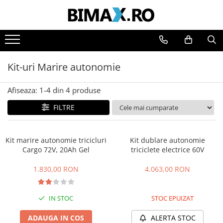
Toate Produsele
Triciclete Electrice
Kit-uri Marire autonomie
⬇ TIPURI
➔ Cu 1 Loc
Afiseaza:
1-
4
din
4
produse
➔ Cu 2 Locuri
FILTRE
➔ Acoperita
➔ Adulti - Fara permis
➔ Adulti - 2 Locuri
Kit marire autonomie tricicluri
Kit dublare autonomie
➔ Adulti - cu Cabina
Cargo 72V, 20Ah Gel
triciclete electrice 60V
➔ Cu 3 Roti
1.830,00 RON
4.063,00 RON
➔ Cu Cabina
➔ Cu Cabina fara Permis
➔ Cu Cabina Inchisa
IN STOC
STOC EPUIZAT
➔ Cu Remorca
ADAUGA IN COS
ALERTA STOC