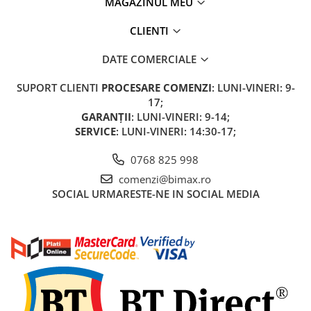
MAGAZINUL MEU
ACCESORII
Huse
CLIENTI
Toate accesoriile la Triciclete
DATE COMERCIALE
Masini Electrice
Masina Electrica RDB
SUPORT CLIENTI
PROCESARE COMENZI
: LUNI-VINERI: 9-
Masina Electrica Arora
17;
GARANȚII
: LUNI-VINERI: 9-14;
Masina Electrica 25 km/h
SERVICE
: LUNI-VINERI: 14:30-17;
Masina Electrica 2 Locuri fara
Permis
0768 825 998
comenzi@bimax.ro
Scutere Electrice
SOCIAL
URMARESTE-NE IN SOCIAL MEDIA
⬇ TIPURI
Cu 2 Roti
Cu 3 Roti
Cu 3 Roti fara Permis
Cu 4 Roti
Cu Pedale
Fara Permis