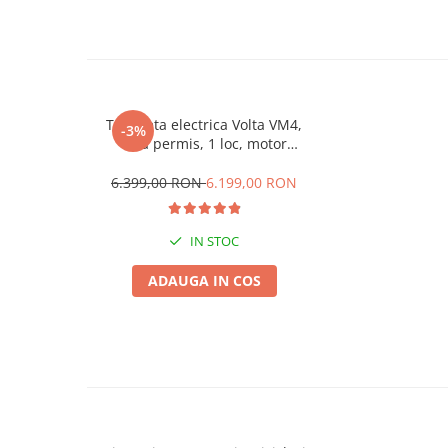
KuKirin G2 MASTER
Kukirin G2 MAX
KuKirin G2 PRO
KuKirin G3 PRO
Kukirin G4 (2025)
Tricicleta electrica Volta VM4,
-3%
KuKirin S1 PRO
fara permis, 1 loc, motor
1000W, autonomie 50km
Kugoo S1
6.399,00 RON
6.199,00 RON
Kugoo G2 Pro
Piese Xiaomi
IN STOC
Scooter 3 (Mi3)
Scooter 3 Lite (Mi3 Lite)
ADAUGA IN COS
Scooter 4 PRO (Mi4 PRO)
Essential, M365, 1S
PRO / PRO2
Scooter 4 Ultra
Piese Xiaomi Scooter 5
Piese Xiaomi Scooter Elite