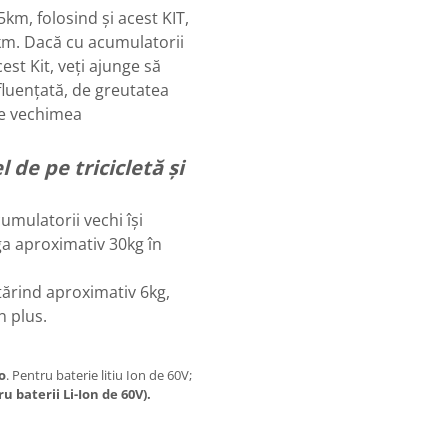
km, folosind și acest KIT,
km. Dacă cu acumulatorii
cest Kit, veți ajunge să
fluențată, de greutatea
de vechimea
 de pe tricicletă și
umulatorii vechi își
ga aproximativ 30kg în
tărind aproximativ 6kg,
n plus.
o
. Pentru baterie litiu Ion de 60V;
u baterii Li-Ion de 60V).