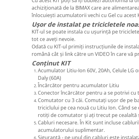
Cu acest KIT poți să îți dublezi autonomia la ori
achiziționată de la BIMAX care are alimentare
25 km/h
înlocuiești acumulatorii vechi cu Gel cu acest K
45 km/h
Ușor de instalat pe tricicletele noa
50 km/h
KIT-ul se poate instala cu ușurință pe triciclet
Chopper
tot ce aveți nevoie.
Harley
Odată cu KIT-ul primiți instrucțiunile de instal
⬇ MARCI
română cât și link către un VIDEO în care vă 
➔ Geeli
Conținut KIT
➔ RDB
Acumulator Litiu-Ion 60V, 20Ah, Celule LG o
➔ Volta
Daly (60A)
➔ Z-Tech
Încărcător pentru acumulator Litiu
➔ Kuba
Conector încărcător pentru a se potrivi cu t
PIESE DE SCHIMB
Comutator cu 3 căi. Comutați ușor de pe bat
triciclului pe cea nouă cu Litiu Ion. Când se
Acceleratii
rotiți de comutator și ați trecut pe cealaltă
Baterii
Cabluri necesare. În Kit sunt incluse cabluri
Baterii 48V
acumulatorului suplimentar.
Baterii 60V
Siguranță - pe unul din cabluri este instala