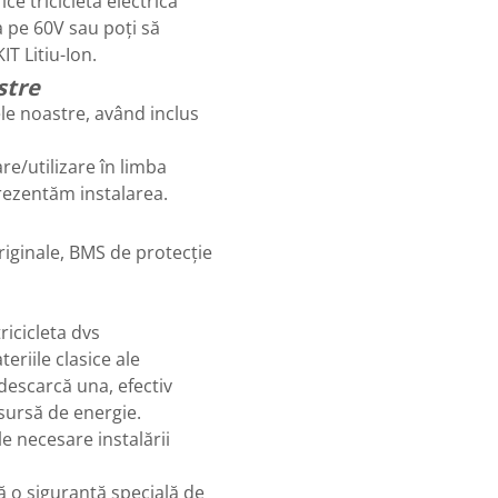
ce tricicletă electrică
a pe 60V sau poți să
IT Litiu-Ion.
stre
ele noastre, având inclus
are/utilizare în limba
prezentăm instalarea.
riginale, BMS de protecție
ricicleta dvs
eriile clasice ale
 descarcă una, efectiv
 sursă de energie.
le necesare instalării
tă o siguranță specială de