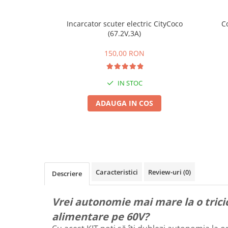
ACCESORII
Huse
Incarcator scuter electric CityCoco
C
Toate accesoriile la Triciclete
(67.2V,3A)
Masini Electrice
150,00 RON
Masina Electrica RDB
Masina Electrica Arora
IN STOC
Masina Electrica 25 km/h
ADAUGA IN COS
Masina Electrica 2 Locuri fara
Permis
Scutere Electrice
⬇ TIPURI
Cu 2 Roti
Caracteristici
Review-uri
(0)
Descriere
Cu 3 Roti
Cu 3 Roti fara Permis
Vrei autonomie mai mare la o tricic
Cu 4 Roti
Cu Pedale
alimentare pe 60V?
Fara Permis