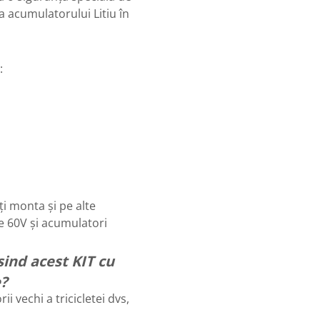
 acumulatorului Litiu în
:
ți monta și pe alte
e 60V și acumulatori
ind acest KIT cu
e?
i vechi a tricicletei dvs,