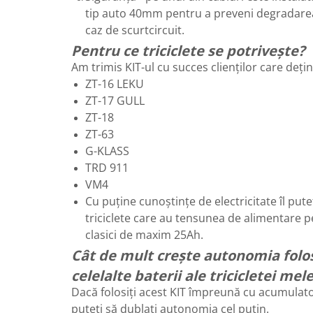
Camere
tip auto 40mm pentru a preveni degradarea
Cauciucuri
caz de scurtcircuit.
Controllere
Pentru ce triciclete se potrivește?
Incarcatoare
Am trimis KIT-ul cu succes clienților care dețin
Biciclete Electrice
ZT-16 LEKU
⬇ TIPURI
ZT-17 GULL
Barbati
ZT-18
Dama
ZT-63
G-KLASS
Ieftine
TRD 911
Pliabila
VM4
Tip Scuter
Cu puține cunoștințe de electricitate îl pute
⬇ MARCI
triciclete care au tensunea de alimentare p
Kuba
clasici de maxim 25Ah.
Ztech
Cât de mult crește autonomia folos
PIESE DE SCHIMB
celelalte baterii ale tricicletei mel
Acceleratii
Dacă folosiți acest KIT împreună cu acumulatori
Acumulatori
puteți să dublați autonomia cel puțin.