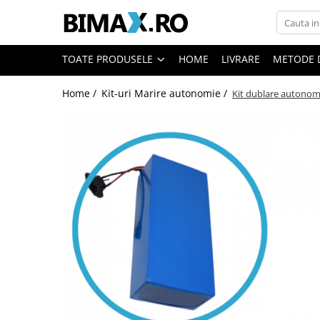
Toate Produsele
TOATE PRODUSELE
HOME
LIVRARE
METODE 
Triciclete Electrice
Home /
Kit-uri Marire autonomie /
Kit dublare autonomie
⬇ TIPURI
➔ Cu 1 Loc
➔ Cu 2 Locuri
➔ Acoperita
➔ Adulti - Fara permis
➔ Adulti - 2 Locuri
➔ Adulti - cu Cabina
➔ Cu 3 Roti
➔ Cu Cabina
➔ Cu Cabina fara Permis
➔ Cu Cabina Inchisa
➔ Cu Remorca