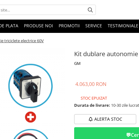
DE PLATA
PRODUSE NOI
PROMOTII
SERVICE
TESTIMONIALE
 triciclete electrice 60V
Kit dublare autonomie t
GM
4.063,00 RON
STOC EPUIZAT
Durata de livrare:
10-30 zile lucra
ALERTA STOC
💬
Cer