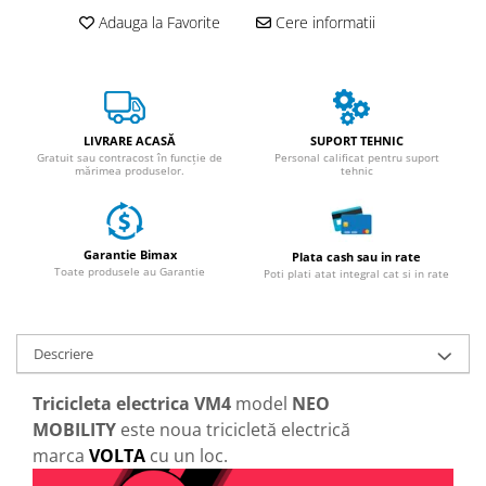
Adauga la Favorite
Cere informatii
25 km/h
45 km/h
50 km/h
Chopper
Harley
LIVRARE ACASĂ
SUPORT TEHNIC
Gratuit sau contracost în funcție de
Personal calificat pentru suport
⬇ MARCI
mărimea produselor.
tehnic
➔ Geeli
➔ RDB
Garantie Bimax
➔ Volta
Plata cash sau in rate
Toate produsele au Garantie
Poti plati atat integral cat si in rate
➔ Z-Tech
➔ Kuba
PIESE DE SCHIMB
Descriere
Acceleratii
Tricicleta electrica VM4
model
NEO
Baterii
MOBILITY
este noua tricicletă electrică
Baterii 48V
marca
VOLTA
cu un loc.
Baterii 60V