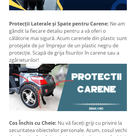
Acumulatori 24V
Acumulatori 36V
Acumulatori 48V
Protecții Laterale și Spate pentru Carene:
Ne-am
Cauciucuri
gândit la fiecare detaliu pentru a vă oferi o
Cauciucuri Fat Bike
călătorie mai sigură. Acum carenele din plastic sunt
Camere
protejate de jur împrejur de un plastic negru de
Controllere
protecție. Scapă de grija fisurilor în carene sau a
Display
zgârieturilor!
Incarcatoare 24V
Incarcatoare 36V
Incarcatoare 48V
ACCESORII
Lumini
Kit Conversie
Piese Trotinete Electrice
Cos Închis cu Cheie:
Nu vă faceți griji cu privire la
PIESE UNIVERSALE
securitatea obiectelor personale. Acum, cosul vechi
Baterie Trotineta Electrica