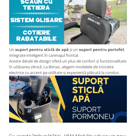
KuKirin G2 MASTER
Kukirin G2 MAX
KuKirin G2 PRO
KuKirin G3 PRO
Kukirin G4 (2025)
KuKirin S1 PRO
Un
suport pentru sticlă de apă
și un
suport pentru portofel
,
Kugoo S1
integrate inteligent în carenajul frontal.
Kugoo G2 Pro
Aceste detalii de design oferă un plus de confort și funcționalitate
în utilizarea zilnică. La Bimax, alegem modelele de triciclete
Piese Xiaomi
electrice cu accent pe utilitate și experiență plăcută la condus.
Scooter 3 (Mi3)
Scooter 3 Lite (Mi3 Lite)
Scooter 4 PRO (Mi4 PRO)
Essential, M365, 1S
PRO / PRO2
Scooter 4 Ultra
Piese Xiaomi Scooter 5
Piese Xiaomi Scooter Elite