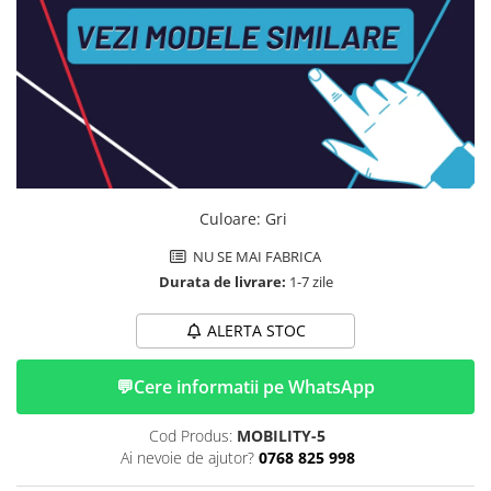
ACCESORII
Huse
Toate accesoriile la Triciclete
Masini Electrice
Masina Electrica RDB
Masina Electrica Arora
Masina Electrica 25 km/h
Culoare
:
Gri
Masina Electrica 2 Locuri fara
Permis
NU SE MAI FABRICA
Durata de livrare:
1-7 zile
Scutere Electrice
⬇ TIPURI
ALERTA STOC
Cu 2 Roti
Cu 3 Roti
💬
Cere informatii pe WhatsApp
Cu 3 Roti fara Permis
Cu 4 Roti
Cod Produs:
MOBILITY-5
Ai nevoie de ajutor?
0768 825 998
Cu Pedale
Fara Permis