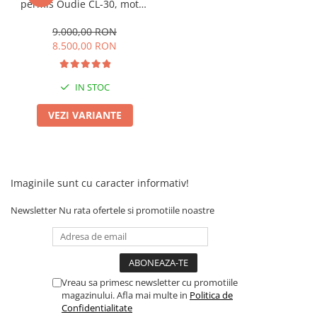
permis Oudie CL-30, motor
Acceleratie Scuter Electric
1000W, baterie 60V 20Ah,
Camera Scuter Electric
viteza 25km/h, autonomie
9.000,00 RON
aprox 50km
8.500,00 RON
Roti, Ax
IN STOC
VEZI VARIANTE
Imaginile sunt cu caracter informativ!
Newsletter
Nu rata ofertele si promotiile noastre
Vreau sa primesc newsletter cu promotiile
magazinului. Afla mai multe in
Politica de
Confidentialitate