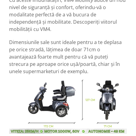
Cu aceste îmbunătățiri,
VM4 Mobility
aduce un nou
Piese Xiaomi Scooter 5 PLUS
nivel de siguranță și confort, oferindu-vă o
Piese Xiaomi Scooter 5 PRO
modalitate perfectă de a vă bucura de
Piese Xiaomi Scooter 5 MAX
independență și mobilitate. Descoperiți viitorul
Piese Xiaomi Scooter 6 PRO
mobilității cu VM4.
Piese Xiaomi Scooter 6 MAX
Dimensiunile sale sunt ideale pentru a te deplasa
Piese Xiaomi Scooter 6
pe orice stradă, lățimea de doar 71cm o
Scooter 4 Lite
avantajează foarte mult pentru că vă puteți
Accesorii Trotinete
strecura pe aproape orice ușă/poartă, chiar și în
Piese Segway/Ninebot
unele supermarketuri de exemplu.
ES1, ES2, ES3
Ninebot Segway ZT3 PRO
Piese de Schimb
Senzori Pedelec
Becuri
Piese Hoverboard
Piese masinute electrice copii