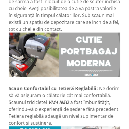
de sârmă a fost înlocuit de o cutie de scuter închisă
Cauciuc Trotineta Electrica
cu cheie. Aveți posibilitatea de a vă păstra valorile
Camera Trotineta Electrica
în siguranță în timpul călătoriilor. Sub scaun mai
Incarcator Trotineta Electrica
există un spațiu de depozitare care se inchide a fel,
Controller Trotineta Electrica
tot cu cheile din contact.
Acceleratie Trotineta Electrica
Display/Ecran Trotineta Electrica
Motor Trotineta Electrica
Kit Frână Hidraulică
Franare Trotineta Electrica
Aparatori Noroi Trotineta Electrica
Electrice Diverse, Contacte,
Butoane
Scaun Confortabil cu Tetieră Reglabilă:
Ne dorim
Lumini Trotinete Electrice
să vă asigurăm o călătorie cât mai confortabilă.
Piese Kugoo
Scaunul tricicletei
VM4 NEO
a fost îmbunătățit,
oferindu-vă o experiență de ședere fără precedent.
Kukirin M4 MAX
Tetiera reglabilă adaugă un nivel suplimentar de
Kukirin S1 MAX 2025-2026
confort și susținere.
KuKirin G2