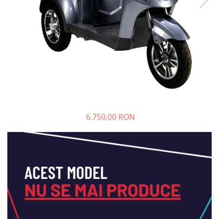
➔ Cu Remorca Fara Permis
➔ Cu Volan
➔ Fara Permis
➔ 4000W
⬇ MARCI
➔ Volta
➔ Kuba
➔ Jinpeng/AMR
➔ RDB
6.750,00 RON
➔ Ruris
➔ Arora
PIESE DE SCHIMB
Baterii
Camere
Cauciucuri
Controllere
Incarcatoare