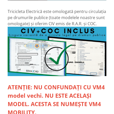
Diverse Electronice
Tricicleta Electrică este omologată pentru circulația
Husa Tricicleta Electrica
pe drumurile publice (toate modelele noastre sunt
Lumini Bicicleta
omologate) și oferim CIV emis de R.A.R. și COC.
Aparatori Noroi Bicicleta
Trolii Electrice
Accesorii Triciclete Electrice
Casti Bike-Moto
Accesorii Trotinete
Produse Resigilate
BMS-uri
Scule si intretinere
ATENȚIE: NU CONFUNDAȚI CU VM4
Promotiile Lunii
Resigilate
model vechi. NU ESTE ACELAȘI
Piese Triciclete Universale
MODEL. ACESTA SE NUMEȘTE VM4
Suspensii Triciclu Electric
MOBILITY.