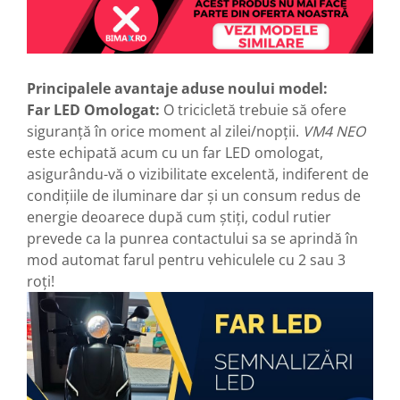
Camere
Cauciucuri
Controllere
Incarcatoare
Principalele avantaje aduse noului model:
Biciclete Electrice
Far LED Omologat:
O tricicletă trebuie să ofere
⬇ TIPURI
siguranță în orice moment al zilei/nopții.
VM4 NEO
Barbati
este echipată acum cu un far LED omologat,
Dama
asigurându-vă o vizibilitate excelentă, indiferent de
Ieftine
condițiile de iluminare dar și un consum redus de
Pliabila
energie deoarece după cum știți, codul rutier
prevede ca la punrea contactului sa se aprindă în
Tip Scuter
mod automat farul pentru vehiculele cu 2 sau 3
⬇ MARCI
roți!
Kuba
Ztech
PIESE DE SCHIMB
Acceleratii
Acumulatori