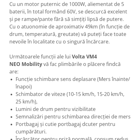
Franare
Cu un motor puternic de 1000W, aliementat de 5
baterii, în total formând 60V, se descurcă excelent
Relee
și pe rampe/pante fără să simțiți lipsă de putere.
Pedale si accesorii
Cu o atuonomie de aproximativ 49km (în funcție de
Mecanica
drum, temperatură, greutate) vă puteți face toate
nevoile în localitate cu o singură încărcare.
Conectori - Sigurante
Spite
Următoarele funcții ale lui
Volta VM4
Tranzistori Mosfet - Senzori
NEO
Mobility
vă fac plimbările o plăcere findcă
Invertor tensiune
are:
Funcție schimbare sens deplasare (Mers înainte/
Piese Trotineta Electrica - grupate
înapoi)
pe Brand
Schimbator de viteze (10-15 km/h, 15-20 km/h,
Piese tricicluri electrice univerale
25 km/h),
Piese Trotinete Electrice
Lumini de drum pentru vizibilitate
Universale
Semnalizări pentru schimbarea direcției de mers
Piese Scutere Electrice universale
Portbagaj și cutie portbagaj dcuter pentru
cumpărături.
Incarcatoare
Încărcător pentru priză normală, consum redus