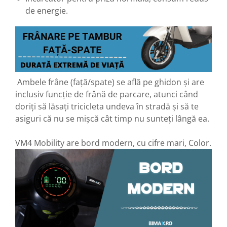
Acceleratii
de energie.
Acumulatori
Anvelope si camere
Controllere
Display / Bord
Ambele frâne (față/spate) se află pe ghidon și are
Motoare
inclusiv funcție de frână de parcare, atunci când
Piese grupate pe Producator
doriți să lăsați tricicleta undeva în stradă și să te
Accesorii
asiguri că nu se mișcă cât timp nu sunteți lângă ea.
Huse / Parbrize
Toamna-Iarna
VM4 Mobility are bord modern, cu cifre mari, Color.
Oglinzi
Antifurturi
Cosuri, Cutii, Scaune
Suport Telefoane
Pompe