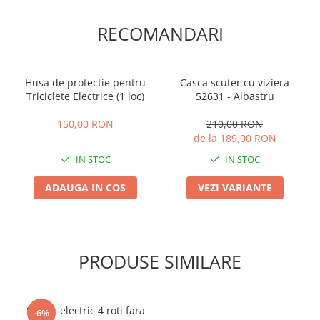
Piese de schimb Tornado
RECOMANDARI
Piese de schimb Volta
Piese de schimb scutere City Coco
(Harley)
Husa de protectie pentru
Casca scuter cu viziera
Piese de schimb Electroride /
Triciclete Electrice (1 loc)
52631 - Albastru
OUDIE
150,00 RON
210,00 RON
Piese de Schimb RDB
de la 189,00 RON
Piese de Schimb Jinpeng
IN STOC
IN STOC
Piese de schimb Arora
ADAUGA IN COS
VEZI VARIANTE
Piese scutere universale
Senzori, intrerupatoare, electrice
Baterie Scuter Electric
PRODUSE SIMILARE
Cauciuc Scuter Electric
Controller Scuter Electric
Incarcator Scuter Electric
Scuter electric 4 roti fara
-6%