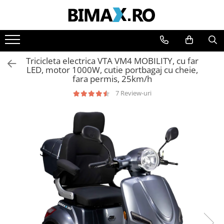
Toate Produsele
Triciclete Electrice
Tricicleta electrica VTA VM4 MOBILITY, cu far
⬇ TIPURI
LED, motor 1000W, cutie portbagaj cu cheie,
fara permis, 25km/h
➔ Cu 1 Loc
7 Review-uri
➔ Cu 2 Locuri
➔ Acoperita
➔ Adulti - Fara permis
➔ Adulti - 2 Locuri
➔ Adulti - cu Cabina
➔ Cu 3 Roti
➔ Cu Cabina
➔ Cu Cabina fara Permis
➔ Cu Cabina Inchisa
➔ Cu Remorca