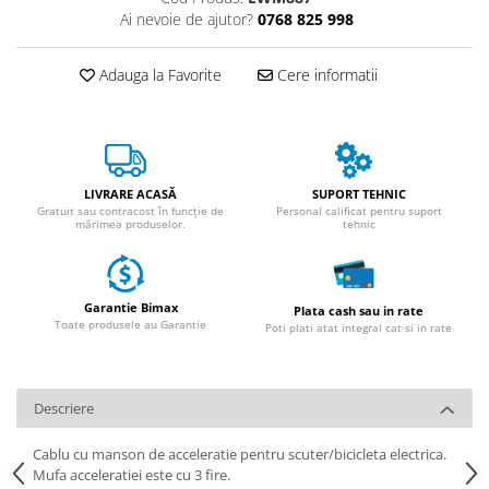
Huse
Essential, M365, 1S
Ai nevoie de ajutor?
0768 825 998
Toate accesoriile la Triciclete
PRO / PRO2
Adauga la Favorite
Cere informatii
Scooter 4 Ultra
Piese Xiaomi Scooter 5
Piese Xiaomi Scooter Elite
Piese Xiaomi Scooter 5 PLUS
Piese Xiaomi Scooter 5 PRO
LIVRARE ACASĂ
SUPORT TEHNIC
Gratuit sau contracost în funcție de
Personal calificat pentru suport
Piese Xiaomi Scooter 5 MAX
mărimea produselor.
tehnic
Piese Xiaomi Scooter 6 PRO
Piese Xiaomi Scooter 6 MAX
Piese Xiaomi Scooter 6
Garantie Bimax
Plata cash sau in rate
Toate produsele au Garantie
Poti plati atat integral cat si in rate
Scooter 4 Lite
Accesorii Trotinete
Piese Segway/Ninebot
Descriere
ES1, ES2, ES3
Cablu cu manson de acceleratie pentru scuter/bicicleta electrica.
Ninebot Segway ZT3 PRO
Mufa acceleratiei este cu 3 fire.