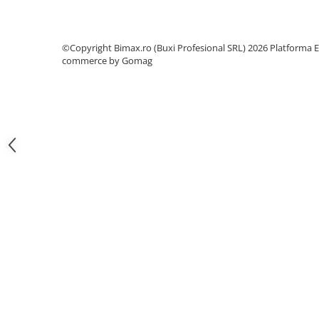
Camere
Cauciucuri
Controllere
©Copyright Bimax.ro (Buxi Profesional SRL) 2026
Platforma E
Incarcatoare
commerce by Gomag
Biciclete Electrice
⬇ TIPURI
Barbati
Dama
Ieftine
Pliabila
Tip Scuter
⬇ MARCI
Kuba
Ztech
PIESE DE SCHIMB
Acceleratii
Acumulatori