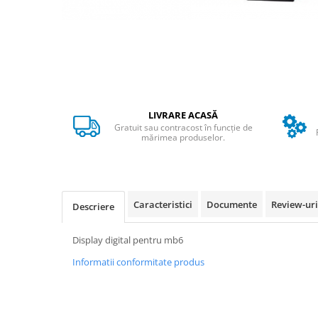
➔ Cu Remorca Fara Permis
➔ Cu Volan
➔ Fara Permis
➔ 4000W
⬇ MARCI
➔ Volta
LIVRARE ACASĂ
➔ Kuba
Gratuit sau contracost în funcție de
➔ Jinpeng/AMR
mărimea produselor.
➔ RDB
➔ Ruris
➔ Arora
Caracteristici
Documente
Review-ur
Descriere
PIESE DE SCHIMB
Baterii
Display digital pentru mb6
Camere
Informatii conformitate produs
Cauciucuri
Controllere
Incarcatoare