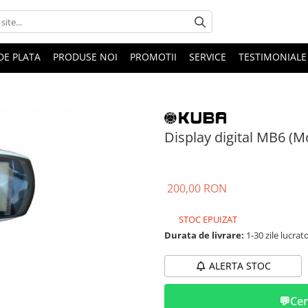
DE PLATA
PRODUSE NOI
PROMOTII
SERVICE
TESTIMONIALE
Display digital MB6 (M
200,00 RON
STOC EPUIZAT
Durata de livrare:
1-30 zile lucrat
ALERTA STOC
💬
Cer