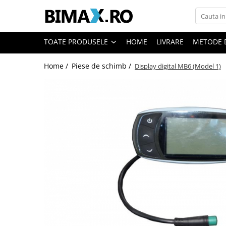
Toate Produsele
TOATE PRODUSELE
HOME
LIVRARE
METODE 
Triciclete Electrice
Home /
Piese de schimb /
Display digital MB6 (Model 1)
⬇ TIPURI
➔ Cu 1 Loc
➔ Cu 2 Locuri
➔ Acoperita
➔ Adulti - Fara permis
➔ Adulti - 2 Locuri
➔ Adulti - cu Cabina
➔ Cu 3 Roti
➔ Cu Cabina
➔ Cu Cabina fara Permis
➔ Cu Cabina Inchisa
➔ Cu Remorca