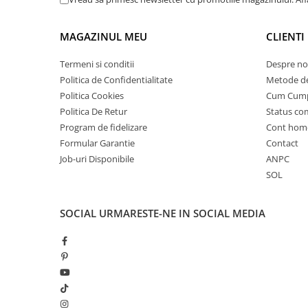
25 km/h
45 km/h
MAGAZINUL MEU
CLIENTI
50 km/h
Termeni si conditii
Despre no
Chopper
Politica de Confidentialitate
Metode de
Harley
Politica Cookies
Cum Cum
⬇ MARCI
Politica De Retur
Status c
➔ Geeli
Program de fidelizare
Cont hom
Formular Garantie
Contact
➔ RDB
Job-uri Disponibile
ANPC
➔ Volta
SOL
➔ Z-Tech
➔ Kuba
SOCIAL
URMARESTE-NE IN SOCIAL MEDIA
PIESE DE SCHIMB
Acceleratii
Baterii
Baterii 48V
Baterii 60V