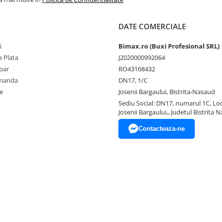
DATE COMERCIALE
i
Bimax.ro (Buxi Profesional SRL)
 Plata
J2020000992064
par
RO43168432
omanda
DN17, 1/C
e
Josenii Bargaului, Bistrita-Nasaud
Sediu Social: DN17, numarul 1C, Loc
Josenii Bargaului,, Judetul Bistrita 
Contacteaza-ne