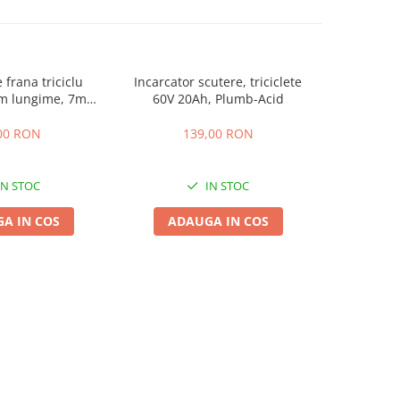
 frana triciclu
Incarcator scutere, triciclete
Acumulator
mm lungime, 7mm
60V 20Ah, Plumb-Acid
EVF-
osime
00 RON
139,00 RON
4
IN STOC
IN STOC
A IN COS
ADAUGA IN COS
ADA