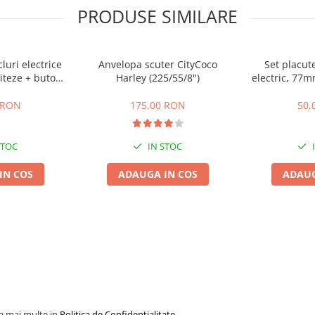
PRODUSE SIMILARE
cluri electrice
Anvelopa scuter CityCoco
Set placute
iteze + buton
Harley (225/55/8")
electric, 77
te,inapoi
gr
 RON
175,00 RON
50,
STOC
IN STOC
IN COS
ADAUGA IN COS
ADAUG
la mai multe in
Politica de Confidentialitate