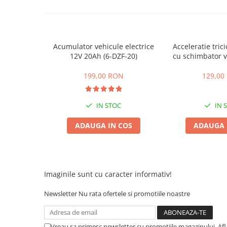
ACCESORII
Huse
Toate accesoriile la Triciclete
Masini Electrice
Acumulator vehicule electrice
Acceleratie trici
12V 20Ah (6-DZF-20)
cu schimbator v
Masina Electrica RDB
mers inain
Masina Electrica Arora
199,00 RON
129,00
Masina Electrica 25 km/h
Masina Electrica 2 Locuri fara
IN STOC
IN 
Permis
ADAUGA IN COS
ADAUGA 
Scutere Electrice
⬇ TIPURI
Cu 2 Roti
Cu 3 Roti
Imaginile sunt cu caracter informativ!
Cu 3 Roti fara Permis
Newsletter
Nu rata ofertele si promotiile noastre
Cu 4 Roti
Cu Pedale
Fara Permis
Vreau sa primesc newsletter cu promotiile magazinului. Af