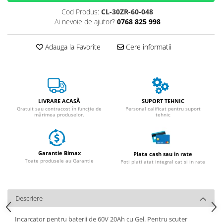
Huse
Essential, M365, 1S
Cod Produs:
CL-30ZR-60-048
Toate accesoriile la Triciclete
PRO / PRO2
Ai nevoie de ajutor?
0768 825 998
Scooter 4 Ultra
Piese Xiaomi Scooter 5
Adauga la Favorite
Cere informatii
Piese Xiaomi Scooter Elite
Piese Xiaomi Scooter 5 PLUS
Piese Xiaomi Scooter 5 PRO
Piese Xiaomi Scooter 5 MAX
LIVRARE ACASĂ
SUPORT TEHNIC
Gratuit sau contracost în funcție de
Personal calificat pentru suport
Piese Xiaomi Scooter 6 PRO
mărimea produselor.
tehnic
Piese Xiaomi Scooter 6 MAX
Piese Xiaomi Scooter 6
Scooter 4 Lite
Garantie Bimax
Plata cash sau in rate
Toate produsele au Garantie
Accesorii Trotinete
Poti plati atat integral cat si in rate
Piese Segway/Ninebot
ES1, ES2, ES3
Descriere
Ninebot Segway ZT3 PRO
Incarcator pentru baterii de 60V 20Ah cu Gel. Pentru scuter