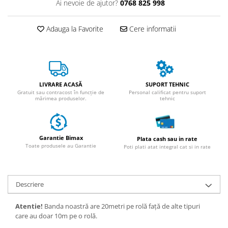
Ai nevoie de ajutor?
0768 825 998
ACCESORII
Huse
Adauga la Favorite
Cere informatii
Toate accesoriile la Triciclete
Masini Electrice
Masina Electrica RDB
Masina Electrica Arora
LIVRARE ACASĂ
SUPORT TEHNIC
Masina Electrica 25 km/h
Gratuit sau contracost în funcție de
Personal calificat pentru suport
mărimea produselor.
tehnic
Masina Electrica 2 Locuri fara
Permis
Scutere Electrice
Garantie Bimax
Plata cash sau in rate
⬇ TIPURI
Toate produsele au Garantie
Poti plati atat integral cat si in rate
Cu 2 Roti
Cu 3 Roti
Descriere
Cu 3 Roti fara Permis
Cu 4 Roti
Atentie!
Banda noastră are 20metri pe rolă față de alte tipuri
Cu Pedale
care au doar 10m pe o rolă.
Fara Permis