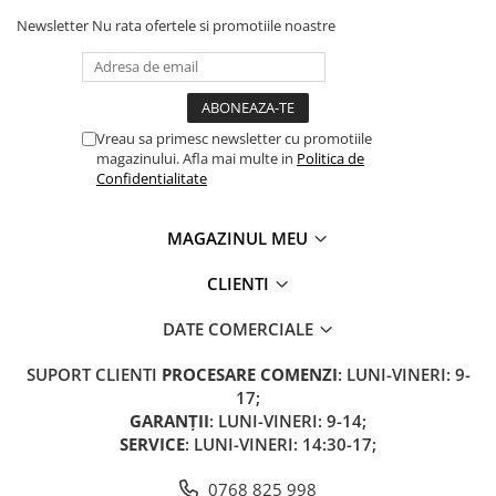
Acumulatori 24V
Newsletter
Nu rata ofertele si promotiile noastre
Acumulatori 36V
Acumulatori 48V
Cauciucuri
Cauciucuri Fat Bike
Vreau sa primesc newsletter cu promotiile
Camere
magazinului. Afla mai multe in
Politica de
Confidentialitate
Controllere
Display
MAGAZINUL MEU
Incarcatoare 24V
Incarcatoare 36V
CLIENTI
Incarcatoare 48V
DATE COMERCIALE
ACCESORII
Lumini
SUPORT CLIENTI
PROCESARE COMENZI
: LUNI-VINERI: 9-
Kit Conversie
17;
GARANȚII
: LUNI-VINERI: 9-14;
Piese Trotinete Electrice
SERVICE
: LUNI-VINERI: 14:30-17;
PIESE UNIVERSALE
0768 825 998
Baterie Trotineta Electrica