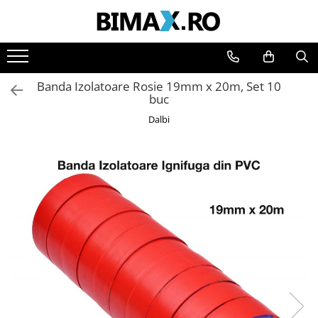
Toate Produsele
Triciclete Electrice
Banda Izolatoare Rosie 19mm x 20m, Set 10
⬇ TIPURI
buc
➔ Cu 1 Loc
Dalbi
➔ Cu 2 Locuri
➔ Acoperita
➔ Adulti - Fara permis
➔ Adulti - 2 Locuri
➔ Adulti - cu Cabina
➔ Cu 3 Roti
➔ Cu Cabina
➔ Cu Cabina fara Permis
➔ Cu Cabina Inchisa
➔ Cu Remorca