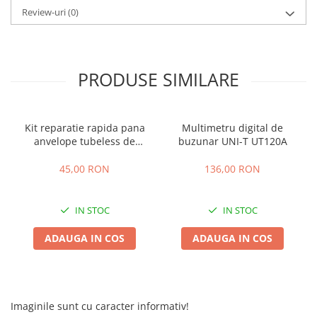
Camere
Review-uri
(0)
Cauciucuri
Controllere
Incarcatoare
PRODUSE SIMILARE
Biciclete Electrice
⬇ TIPURI
Barbati
Kit reparatie rapida pana
Multimetru digital de
Dama
anvelope tubeless de
buzunar UNI-T UT120A
Ieftine
buzunar
45,00 RON
136,00 RON
Pliabila
Tip Scuter
⬇ MARCI
IN STOC
IN STOC
Kuba
ADAUGA IN COS
ADAUGA IN COS
Ztech
PIESE DE SCHIMB
Acceleratii
Imaginile sunt cu caracter informativ!
Acumulatori