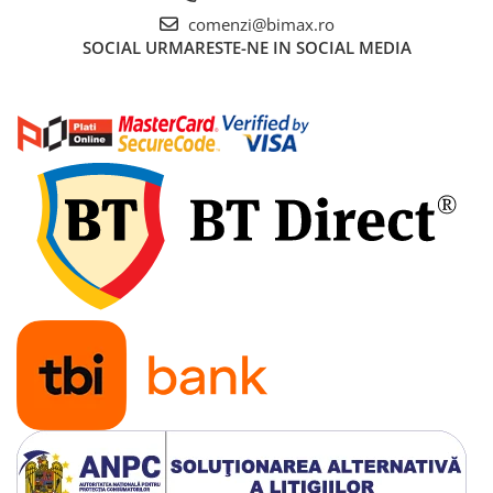
Cauciuc Trotineta Electrica
comenzi@bimax.ro
SOCIAL
URMARESTE-NE IN SOCIAL MEDIA
Camera Trotineta Electrica
Incarcator Trotineta Electrica
Controller Trotineta Electrica
Acceleratie Trotineta Electrica
Display/Ecran Trotineta Electrica
Motor Trotineta Electrica
Kit Frână Hidraulică
Franare Trotineta Electrica
Aparatori Noroi Trotineta Electrica
Electrice Diverse, Contacte,
Butoane
Lumini Trotinete Electrice
Piese Kugoo
Kukirin M4 MAX
Kukirin S1 MAX 2025-2026
KuKirin G2