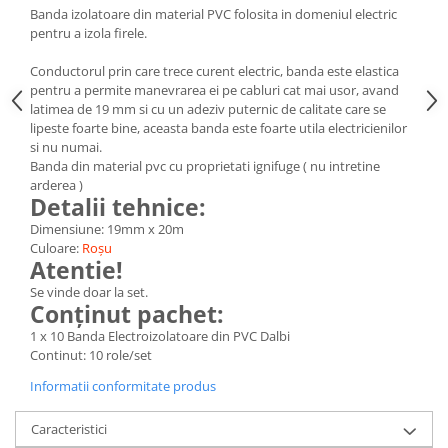
Banda izolatoare din material PVC folosita in domeniul electric
25 km/h
pentru a izola firele.
45 km/h
Conductorul prin care trece curent electric, banda este elastica
50 km/h
pentru a permite manevrarea ei pe cabluri cat mai usor, avand
Chopper
latimea de 19 mm si cu un adeziv puternic de calitate care se
Harley
lipeste foarte bine, aceasta banda este foarte utila electricienilor
si nu numai.
⬇ MARCI
Banda din material pvc cu proprietati ignifuge ( nu intretine
➔ Geeli
arderea )
Detalii tehnice:
➔ RDB
Dimensiune: 19mm x 20m
➔ Volta
Culoare:
Roșu
➔ Z-Tech
Atentie!
➔ Kuba
Se vinde doar la set.
Conținut pachet:
PIESE DE SCHIMB
1 x 10 Banda Electroizolatoare din PVC Dalbi
Acceleratii
Continut: 10 role/set
Baterii
Informatii conformitate produs
Baterii 48V
Baterii 60V
Caracteristici