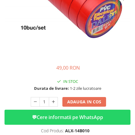
➔ Cu Remorca Fara Permis
➔ Cu Volan
➔ Fara Permis
➔ 4000W
⬇ MARCI
➔ Volta
➔ Kuba
➔ Jinpeng/AMR
➔ RDB
49,00 RON
➔ Ruris
➔ Arora
IN STOC
PIESE DE SCHIMB
Durata de livrare:
1-2 zile lucratoare
Baterii
ADAUGA IN COS
Camere
Cauciucuri
💬
Cere informatii pe WhatsApp
Controllere
Incarcatoare
Cod Produs:
ALX-14B010