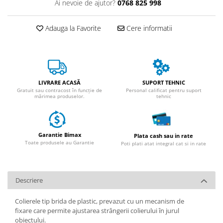
Huse
Ai nevoie de ajutor?
0768 825 998
Essential, M365, 1S
Toate accesoriile la Triciclete
PRO / PRO2
Adauga la Favorite
Cere informatii
Scooter 4 Ultra
Piese Xiaomi Scooter 5
Piese Xiaomi Scooter Elite
Piese Xiaomi Scooter 5 PLUS
LIVRARE ACASĂ
SUPORT TEHNIC
Piese Xiaomi Scooter 5 PRO
Gratuit sau contracost în funcție de
Personal calificat pentru suport
mărimea produselor.
tehnic
Piese Xiaomi Scooter 5 MAX
Piese Xiaomi Scooter 6 PRO
Piese Xiaomi Scooter 6 MAX
Garantie Bimax
Plata cash sau in rate
Piese Xiaomi Scooter 6
Toate produsele au Garantie
Poti plati atat integral cat si in rate
Scooter 4 Lite
Accesorii Trotinete
Piese Segway/Ninebot
Descriere
ES1, ES2, ES3
Colierele tip brida de plastic, prevazut cu un mecanism de
Ninebot Segway ZT3 PRO
fixare care permite ajustarea strângerii colierului în jurul
obiectului.