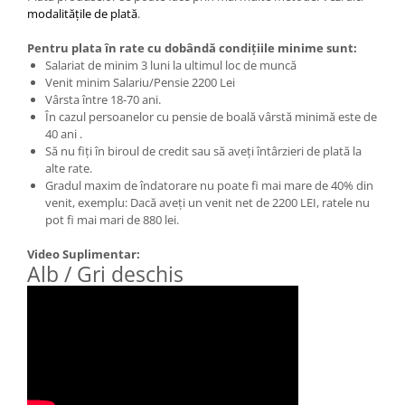
modalitățile de plată
.
Cauciuc Trotineta Electrica
Camera Trotineta Electrica
Pentru plata în rate cu dobândă condițiile minime sunt:
Salariat de minim 3 luni la ultimul loc de muncă
Incarcator Trotineta Electrica
Venit minim Salariu/Pensie 2200 Lei
Controller Trotineta Electrica
Vârsta între 18-70 ani.
Acceleratie Trotineta Electrica
În cazul persoanelor cu pensie de boală vârstă minimă este de
40 ani .
Display/Ecran Trotineta Electrica
Să nu fiți în biroul de credit sau să aveți întârzieri de plată la
Motor Trotineta Electrica
alte rate.
Kit Frână Hidraulică
Gradul maxim de îndatorare nu poate fi mai mare de 40% din
venit, exemplu: Dacă aveți un venit net de 2200 LEI, ratele nu
Franare Trotineta Electrica
pot fi mai mari de 880 lei.
Aparatori Noroi Trotineta Electrica
Electrice Diverse, Contacte,
Video Suplimentar:
Alb / Gri deschis
F-K
Butoane
Lumini Trotinete Electrice
Piese Kugoo
Kukirin M4 MAX
Kukirin S1 MAX 2025-2026
KuKirin G2