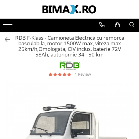
Toate Produsele
Triciclete Electrice
RDB F-Klass - Camioneta Electrica cu remorca
⬇ TIPURI
basculabila, motor 1500W max, viteza max
25km/h,Omologata, CIV inclus, baterie 72V
➔ Cu 1 Loc
58Ah, autonomie 34 - 50 km
➔ Cu 2 Locuri
➔ Acoperita
1 Review
➔ Adulti - Fara permis
➔ Adulti - 2 Locuri
➔ Adulti - cu Cabina
➔ Cu 3 Roti
➔ Cu Cabina
➔ Cu Cabina fara Permis
➔ Cu Cabina Inchisa
➔ Cu Remorca