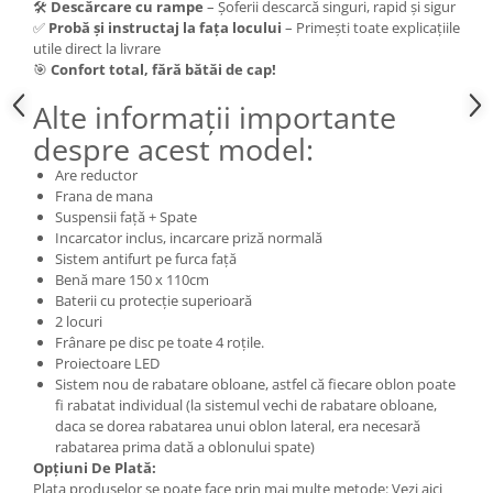
🛠️
Descărcare cu rampe
– Șoferii descarcă singuri, rapid și sigur
Acumulatori 24V
✅
Probă și instructaj la fața locului
– Primești toate explicațiile
Acumulatori 36V
utile direct la livrare
🎯
Confort total, fără bătăi de cap!
Acumulatori 48V
Cauciucuri
Alte informații importante
Cauciucuri Fat Bike
despre acest model:
Camere
Are reductor
Controllere
Frana de mana
Display
Suspensii față + Spate
Incarcator inclus, incarcare priză normală
Incarcatoare 24V
Sistem antifurt pe furca față
Incarcatoare 36V
Benă mare 150 x 110cm
Incarcatoare 48V
Baterii cu protecție superioară
2 locuri
ACCESORII
Frânare pe disc pe toate 4 roțile.
Lumini
Proiectoare LED
Sistem nou de rabatare obloane, astfel că fiecare oblon poate
Kit Conversie
fi rabatat individual (la sistemul vechi de rabatare obloane,
Piese Trotinete Electrice
daca se dorea rabatarea unui oblon lateral, era necesară
rabatarea prima dată a oblonului spate)
PIESE UNIVERSALE
Opțiuni De Plată:
Baterie Trotineta Electrica
Plata produselor se poate face prin mai multe metode: Vezi aici