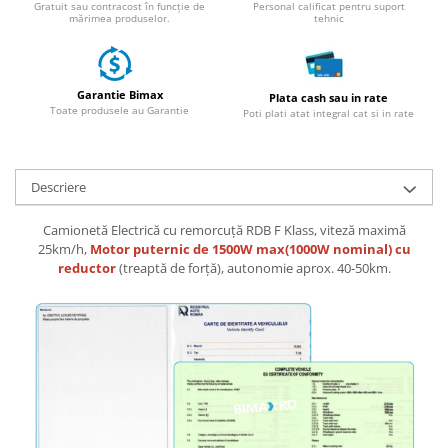
Gratuit sau contracost în funcție de
Personal calificat pentru suport
mărimea produselor.
tehnic
25 km/h
45 km/h
50 km/h
Garantie Bimax
Plata cash sau in rate
Chopper
Toate produsele au Garantie
Poti plati atat integral cat si in rate
Harley
⬇ MARCI
➔ Geeli
Descriere
➔ RDB
Camionetă Electrică cu remorcuță RDB F Klass, viteză maximă
➔ Volta
25km/h,
Motor puternic de 1500W max(1000W nominal) cu
➔ Z-Tech
reductor
(treaptă de forță), autonomie aprox. 40-50km.
➔ Kuba
PIESE DE SCHIMB
Acceleratii
Baterii
Baterii 48V
Baterii 60V