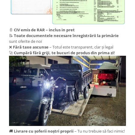
Camere
Cauciucuri
Controllere
Incarcatoare
📄
CIV emis de RAR – inclus in pret
Biciclete Electrice
📝
Toate documentele necesare înregistrării la primărie
⬇ TIPURI
sunt oferite de noi
❌
Fără taxe ascunse
– Totul este transparent, clar și legal
Barbati
🚀
Cumpără fără griji, te bucuri de produs din prima zi!
Dama
Ieftine
Pliabila
Tip Scuter
⬇ MARCI
Kuba
Ztech
PIESE DE SCHIMB
Acceleratii
Acumulatori
🚚
Livrare cu șoferii noștri proprii
– Tu nu trebuie să faci nimic!