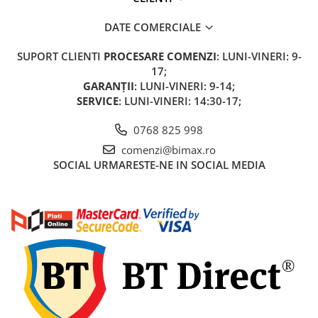
Acceleratii
Acumulatori
DATE COMERCIALE
Anvelope si camere
SUPORT CLIENTI
PROCESARE COMENZI
: LUNI-VINERI: 9-
Controllere
17;
GARANȚII
: LUNI-VINERI: 9-14;
Display / Bord
SERVICE
: LUNI-VINERI: 14:30-17;
Motoare
0768 825 998
Piese grupate pe Producator
comenzi@bimax.ro
Accesorii
SOCIAL
URMARESTE-NE IN SOCIAL MEDIA
Huse / Parbrize
Toamna-Iarna
Oglinzi
Antifurturi
Cosuri, Cutii, Scaune
Suport Telefoane
Pompe