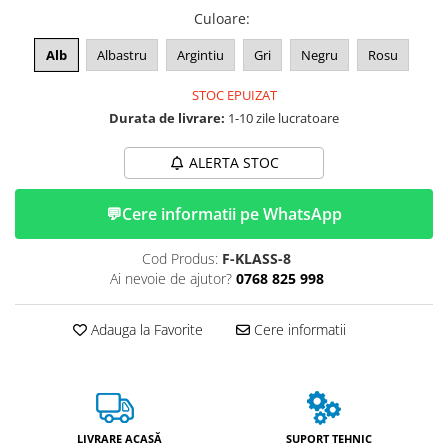
ACCESORII
Culoare
:
Huse
Alb
Albastru
Argintiu
Gri
Negru
Rosu
Toate accesoriile la Triciclete
Masini Electrice
STOC EPUIZAT
Masina Electrica RDB
Durata de livrare:
1-10 zile lucratoare
Masina Electrica Arora
ALERTA STOC
Masina Electrica 25 km/h
Masina Electrica 2 Locuri fara
💬
Cere informatii pe WhatsApp
Permis
Cod Produs:
F-KLASS-8
Scutere Electrice
Ai nevoie de ajutor?
0768 825 998
⬇ TIPURI
Cu 2 Roti
Adauga la Favorite
Cere informatii
Cu 3 Roti
Cu 3 Roti fara Permis
Cu 4 Roti
Cu Pedale
LIVRARE ACASĂ
SUPORT TEHNIC
Fara Permis