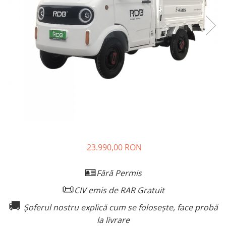
➔ Cu Remorca Fara Permis
➔ Cu Volan
➔ Fara Permis
➔ 4000W
⬇ MARCI
➔ Volta
➔ Kuba
➔ Jinpeng/AMR
➔ RDB
➔ Ruris
➔ Arora
23.990,00 RON
PIESE DE SCHIMB
Baterii
🪪
Fără Permis
Camere
📜
CIV emis de RAR Gratuit
Cauciucuri
🚚
Controllere
Șoferul nostru explică cum se folosește, face probă
Incarcatoare
la livrare