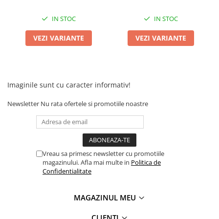
Franare
IN STOC
IN STOC
Relee
Pedale si accesorii
VEZI VARIANTE
VEZI VARIANTE
Mecanica
Conectori - Sigurante
Spite
Imaginile sunt cu caracter informativ!
Tranzistori Mosfet - Senzori
Newsletter
Nu rata ofertele si promotiile noastre
Invertor tensiune
Piese Trotineta Electrica - grupate
pe Brand
Piese tricicluri electrice univerale
Vreau sa primesc newsletter cu promotiile
magazinului. Afla mai multe in
Politica de
Piese Trotinete Electrice
Confidentialitate
Universale
Piese Scutere Electrice universale
MAGAZINUL MEU
Incarcatoare
CLIENTI