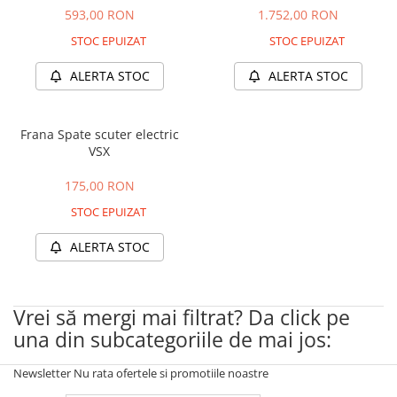
Huse
Essential, M365, 1S
593,00 RON
1.752,00 RON
Toate accesoriile la Triciclete
PRO / PRO2
STOC EPUIZAT
STOC EPUIZAT
Scooter 4 Ultra
ALERTA STOC
ALERTA STOC
Piese Xiaomi Scooter 5
Piese Xiaomi Scooter Elite
Piese Xiaomi Scooter 5 PLUS
Frana Spate scuter electric
VSX
Piese Xiaomi Scooter 5 PRO
Piese Xiaomi Scooter 5 MAX
175,00 RON
Piese Xiaomi Scooter 6 PRO
STOC EPUIZAT
Piese Xiaomi Scooter 6 MAX
Piese Xiaomi Scooter 6
ALERTA STOC
Scooter 4 Lite
Accesorii Trotinete
Vrei să mergi mai filtrat? Da click pe
Piese Segway/Ninebot
una din subcategoriile de mai jos:
ES1, ES2, ES3
Ninebot Segway ZT3 PRO
Newsletter
Nu rata ofertele si promotiile noastre