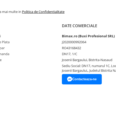
la mai multe in
Politica de Confidentialitate
DATE COMERCIALE
i
Bimax.ro (Buxi Profesional SRL)
 Plata
J2020000992064
par
RO43168432
omanda
DN17, 1/C
e
Josenii Bargaului, Bistrita-Nasaud
Sediu Social: DN17, numarul 1C, Loc
Josenii Bargaului,, Judetul Bistrita 
Contacteaza-ne