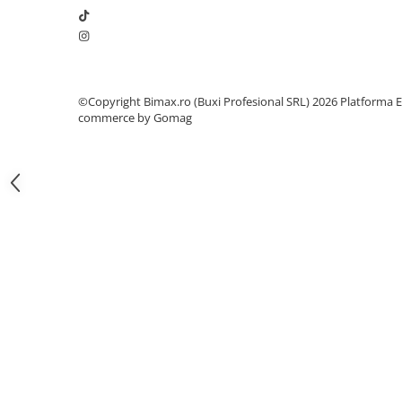
Camere
Cauciucuri
Controllere
Incarcatoare
Biciclete Electrice
©Copyright Bimax.ro (Buxi Profesional SRL) 2026
Platforma E
commerce by Gomag
⬇ TIPURI
Barbati
Dama
Ieftine
Pliabila
Tip Scuter
⬇ MARCI
Kuba
Ztech
PIESE DE SCHIMB
Acceleratii
Acumulatori