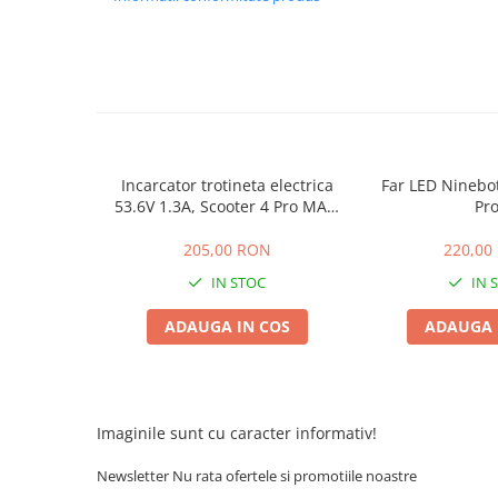
ACCESORII
Huse
Toate accesoriile la Triciclete
Masini Electrice
Masina Electrica RDB
Masina Electrica Arora
Incarcator trotineta electrica
Far LED Ninebo
Masina Electrica 25 km/h
53.6V 1.3A, Scooter 4 Pro MAX,
Pr
Scooter 5 MAX
Masina Electrica 2 Locuri fara
205,00 RON
220,00
Permis
IN STOC
IN 
Scutere Electrice
⬇ TIPURI
ADAUGA IN COS
ADAUGA 
Cu 2 Roti
Cu 3 Roti
Cu 3 Roti fara Permis
Imaginile sunt cu caracter informativ!
Cu 4 Roti
Cu Pedale
Newsletter
Nu rata ofertele si promotiile noastre
Fara Permis