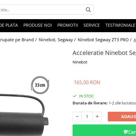
DE PLATA
PRODUSE NOI
PROMOTII
SERVICE
TESTIMONIALE
 grupate pe Brand /
Ninebot, Segway /
Ninebot Segway ZT3 PRO /
A
Acceleratie Ninebot S
Ninebot
165,00 RON
IN STOC
Durata de livrare:
1-2 zile lucrato
ADAUG
💬
Cer