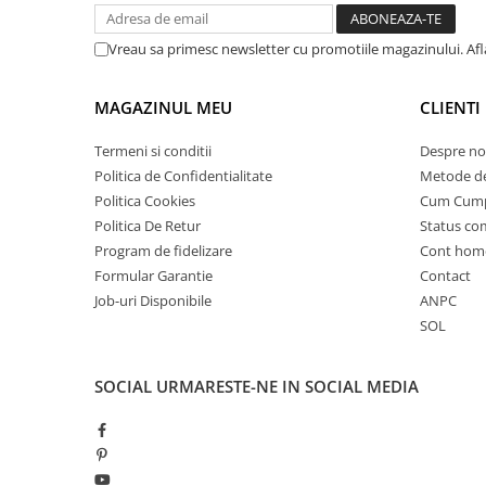
25 km/h
Vreau sa primesc newsletter cu promotiile magazinului. Af
45 km/h
50 km/h
MAGAZINUL MEU
CLIENTI
Chopper
Harley
Termeni si conditii
Despre no
⬇ MARCI
Politica de Confidentialitate
Metode de
➔ Geeli
Politica Cookies
Cum Cum
Politica De Retur
Status c
➔ RDB
Program de fidelizare
Cont hom
➔ Volta
Formular Garantie
Contact
➔ Z-Tech
Job-uri Disponibile
ANPC
➔ Kuba
SOL
PIESE DE SCHIMB
Acceleratii
SOCIAL
URMARESTE-NE IN SOCIAL MEDIA
Baterii
Baterii 48V
Baterii 60V