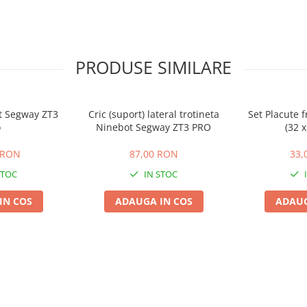
PRODUSE SIMILARE
t Segway ZT3
Cric (suport) lateral trotineta
Set Placute 
o
Ninebot Segway ZT3 PRO
(32 
 RON
87,00 RON
33,
STOC
IN STOC
IN COS
ADAUGA IN COS
ADAUG