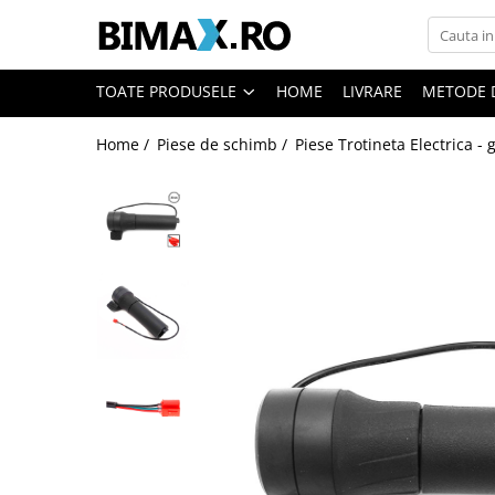
Toate Produsele
TOATE PRODUSELE
HOME
LIVRARE
METODE 
Triciclete Electrice
Home /
Piese de schimb /
Piese Trotineta Electrica -
⬇ TIPURI
➔ Cu 1 Loc
➔ Cu 2 Locuri
➔ Acoperita
➔ Adulti - Fara permis
➔ Adulti - 2 Locuri
➔ Adulti - cu Cabina
➔ Cu 3 Roti
➔ Cu Cabina
➔ Cu Cabina fara Permis
➔ Cu Cabina Inchisa
➔ Cu Remorca