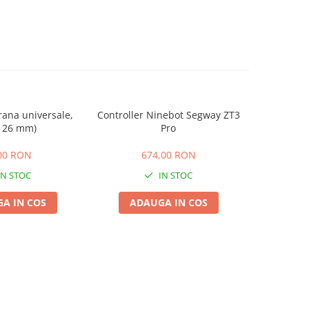
frana universale,
Controller Ninebot Segway ZT3
Aripa fata
x 26 mm)
Pro
00 RON
674,00 RON
IN STOC
IN STOC
A IN COS
ADAUGA IN COS
ADA