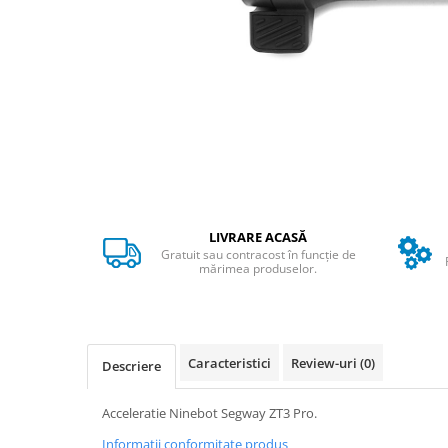
➔ Cu Remorca Fara Permis
➔ Cu Volan
➔ Fara Permis
➔ 4000W
⬇ MARCI
➔ Volta
➔ Kuba
➔ Jinpeng/AMR
➔ RDB
LIVRARE ACASĂ
➔ Ruris
Gratuit sau contracost în funcție de
➔ Arora
mărimea produselor.
PIESE DE SCHIMB
Baterii
Camere
Caracteristici
Review-uri
(0)
Descriere
Cauciucuri
Controllere
Acceleratie Ninebot Segway ZT3 Pro.
Incarcatoare
Informatii conformitate produs