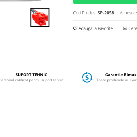
Cod Produs:
SP-2058
Ai nevoie
Adauga la Favorite
Cere 
SUPORT TEHNIC
Garantie Bimax
Personal calificat pentru suport tehnic
Toate produsele au Gar