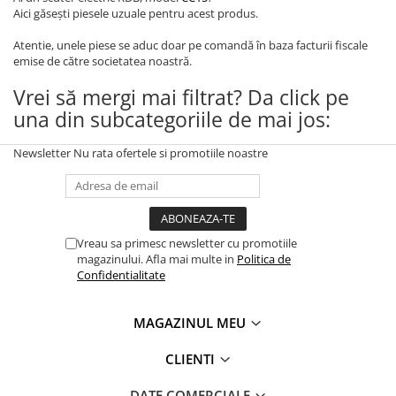
Huse
Aici găsești piesele uzuale pentru acest produs.
Essential, M365, 1S
Toate accesoriile la Triciclete
PRO / PRO2
Atentie, unele piese se aduc doar pe comandă în baza facturii fiscale
Scooter 4 Ultra
emise de către societatea noastră.
Piese Xiaomi Scooter 5
Vrei să mergi mai filtrat? Da click pe
Piese Xiaomi Scooter Elite
una din subcategoriile de mai jos:
Piese Xiaomi Scooter 5 PLUS
Piese Xiaomi Scooter 5 PRO
Newsletter
Nu rata ofertele si promotiile noastre
Piese Xiaomi Scooter 5 MAX
Piese Xiaomi Scooter 6 PRO
Piese Xiaomi Scooter 6 MAX
Vreau sa primesc newsletter cu promotiile
Piese Xiaomi Scooter 6
magazinului. Afla mai multe in
Politica de
Scooter 4 Lite
Confidentialitate
Accesorii Trotinete
Piese Segway/Ninebot
MAGAZINUL MEU
ES1, ES2, ES3
CLIENTI
Ninebot Segway ZT3 PRO
DATE COMERCIALE