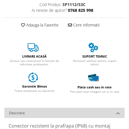
Huse
Cod Produs:
SP1112/S3C
Essential, M365, 1S
Toate accesoriile la Triciclete
Ai nevoie de ajutor?
0768 825 998
PRO / PRO2
Scooter 4 Ultra
Adauga la Favorite
Cere informatii
Piese Xiaomi Scooter 5
Piese Xiaomi Scooter Elite
Piese Xiaomi Scooter 5 PLUS
Piese Xiaomi Scooter 5 PRO
LIVRARE ACASĂ
SUPORT TEHNIC
Piese Xiaomi Scooter 5 MAX
Gratuit sau contracost în funcție de
Personal calificat pentru suport
Piese Xiaomi Scooter 6 PRO
mărimea produselor.
tehnic
Piese Xiaomi Scooter 6 MAX
Piese Xiaomi Scooter 6
Garantie Bimax
Scooter 4 Lite
Plata cash sau in rate
Toate produsele au Garantie
Poti plati atat integral cat si in rate
Accesorii Trotinete
Piese Segway/Ninebot
ES1, ES2, ES3
Descriere
Ninebot Segway ZT3 PRO
Conector rezistent la praf/apa (IP68) cu montaj