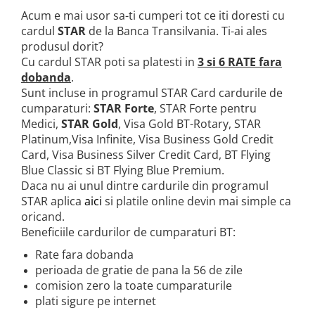
➔ Cu Remorca Fara Permis
Acum e mai usor sa-ti cumperi tot ce iti doresti cu
➔ Cu Volan
cardul
STAR
de la Banca Transilvania. Ti-ai ales
➔ Fara Permis
produsul dorit?
➔ 4000W
Cu cardul STAR poti sa platesti in
3 si 6 RATE fara
⬇ MARCI
dobanda
.
Sunt incluse in programul STAR Card cardurile de
➔ Volta
cumparaturi:
STAR Forte
, STAR Forte pentru
➔ Kuba
Medici,
STAR Gold
, Visa Gold BT-Rotary, STAR
➔ Jinpeng/AMR
Platinum,Visa Infinite, Visa Business Gold Credit
➔ RDB
Card, Visa Business Silver Credit Card, BT Flying
Blue Classic si BT Flying Blue Premium.
➔ Ruris
Daca nu ai unul dintre cardurile din programul
➔ Arora
STAR aplica
aici
si platile online devin mai simple ca
PIESE DE SCHIMB
oricand.
Baterii
Beneficiile cardurilor de cumparaturi BT:
Camere
Rate fara dobanda
Cauciucuri
perioada de gratie de pana la 56 de zile
Controllere
comision zero la toate cumparaturile
plati sigure pe internet
Incarcatoare