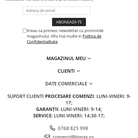
KuKirin G2 MASTER
Kukirin G2 MAX
KuKirin G2 PRO
KuKirin G3 PRO
Vreau sa primesc newsletter cu promotiile
Kukirin G4 (2025)
magazinului. Afla mai multe in
Politica de
Confidentialitate
KuKirin S1 PRO
Kugoo S1
MAGAZINUL MEU
Kugoo G2 Pro
Piese Xiaomi
CLIENTI
Scooter 3 (Mi3)
DATE COMERCIALE
Scooter 3 Lite (Mi3 Lite)
Scooter 4 PRO (Mi4 PRO)
SUPORT CLIENTI
PROCESARE COMENZI
: LUNI-VINERI: 9-
Essential, M365, 1S
17;
GARANȚII
: LUNI-VINERI: 9-14;
PRO / PRO2
SERVICE
: LUNI-VINERI: 14:30-17;
Scooter 4 Ultra
Piese Xiaomi Scooter 5
0768 825 998
Piese Xiaomi Scooter Elite
comenzi@bimax.ro