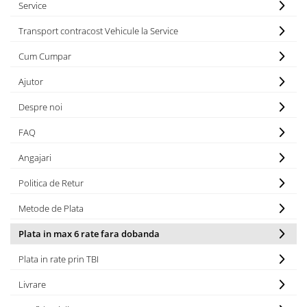
Service
Acumulatori 24V
Acumulatori 36V
Transport contracost Vehicule la Service
Acumulatori 48V
Cum Cumpar
Cauciucuri
Cauciucuri Fat Bike
Ajutor
Camere
Despre noi
Controllere
Display
FAQ
Incarcatoare 24V
Angajari
Incarcatoare 36V
Politica de Retur
Incarcatoare 48V
ACCESORII
Metode de Plata
Lumini
Plata in max 6 rate fara dobanda
Kit Conversie
Plata in rate prin TBI
Piese Trotinete Electrice
PIESE UNIVERSALE
Livrare
Baterie Trotineta Electrica