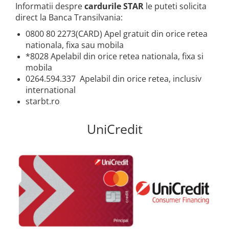
ACCESORII
Informatii despre
cardurile STAR
le puteti solicita
direct la Banca Transilvania:
Huse
Toate accesoriile la Triciclete
0800 80 2273(CARD) Apel gratuit din orice retea
nationala, fixa sau mobila
Masini Electrice
*8028 Apelabil din orice retea nationala, fixa si
Masina Electrica RDB
mobila
Masina Electrica Arora
0264.594.337 Apelabil din orice retea, inclusiv
international
Masina Electrica 25 km/h
starbt.ro
Masina Electrica 2 Locuri fara
Permis
UniCredit
Scutere Electrice
⬇ TIPURI
Cu 2 Roti
Cu 3 Roti
Cu 3 Roti fara Permis
Cu 4 Roti
Cu Pedale
Fara Permis