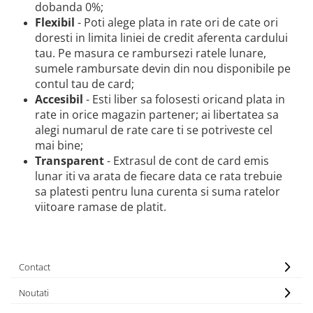
Camere
dobanda 0%;
Cauciucuri
Flexibil
- Poti alege plata in rate ori de cate ori
doresti in limita liniei de credit aferenta cardului
Controllere
tau. Pe masura ce rambursezi ratele lunare,
Incarcatoare
sumele rambursate devin din nou disponibile pe
Biciclete Electrice
contul tau de card;
⬇ TIPURI
Accesibil
- Esti liber sa folosesti oricand plata in
rate in orice magazin partener; ai libertatea sa
Barbati
alegi numarul de rate care ti se potriveste cel
Dama
mai bine;
Ieftine
Transparent
- Extrasul de cont de card emis
Pliabila
lunar iti va arata de fiecare data ce rata trebuie
Tip Scuter
sa platesti pentru luna curenta si suma ratelor
⬇ MARCI
viitoare ramase de platit.
Kuba
Ztech
PIESE DE SCHIMB
Contact
Acceleratii
Noutati
Acumulatori