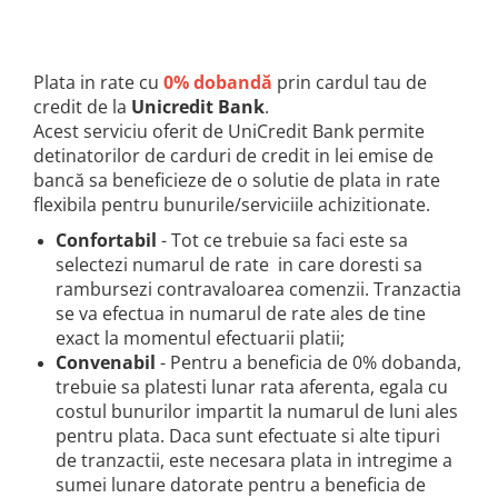
25 km/h
45 km/h
Plata in rate cu
0% dobandă
prin cardul tau de
50 km/h
credit de la
Unicredit Bank
.
Chopper
Acest serviciu oferit de UniCredit Bank permite
Harley
detinatorilor de carduri de credit in lei emise de
⬇ MARCI
bancă sa beneficieze de o solutie de plata in rate
flexibila pentru bunurile/serviciile achizitionate.
➔ Geeli
➔ RDB
Confortabil
- Tot ce trebuie sa faci este sa
selectezi numarul de rate in care doresti sa
➔ Volta
rambursezi contravaloarea comenzii. Tranzactia
➔ Z-Tech
se va efectua in numarul de rate ales de tine
➔ Kuba
exact la momentul efectuarii platii;
PIESE DE SCHIMB
Convenabil
- Pentru a beneficia de 0% dobanda,
Acceleratii
trebuie sa platesti lunar rata aferenta, egala cu
costul bunurilor impartit la numarul de luni ales
Baterii
pentru plata. Daca sunt efectuate si alte tipuri
Baterii 48V
de tranzactii, este necesara plata in intregime a
Baterii 60V
sumei lunare datorate pentru a beneficia de