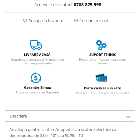
ACCESORII
Ai nevoie de ajutor?
0768 825 998
Huse
Toate accesoriile la Triciclete
Adauga la Favorite
Cere informatii
Masini Electrice
Masina Electrica RDB
Masina Electrica Arora
LIVRARE ACASĂ
SUPORT TEHNIC
Masina Electrica 25 km/h
Gratuit sau contracost în funcție de
Personal calificat pentru suport
mărimea produselor.
tehnic
Masina Electrica 2 Locuri fara
Permis
Scutere Electrice
Garantie Bimax
Plata cash sau in rate
⬇ TIPURI
Toate produsele au Garantie
Poti plati atat integral cat si in rate
Cu 2 Roti
Cu 3 Roti
Cu 3 Roti fara Permis
Descriere
Cu 4 Roti
Anvelopa pentru scutere/mopede sau scutere electrice cu
Cu Pedale
dimensiunea de 3.00 - 10" sau 90/90 - 10".
Fara Permis