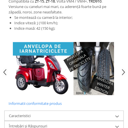
Compatibila cu
ZT-15
,
ZT-18
, Volta VM4 / VM4+,
TRD910
.
Versiune cu caneluri mai mari, cu aderență foarte bună pe
25 km/h
zăpadă, noroi, zone neasfaltate.
45 km/h
Se montează cu cameră la interior;
50 km/h
Indice viteză: J (100 km/h);
Indice masă: 42 (150 kg);
Chopper
Harley
⬇ MARCI
➔ Geeli
➔ RDB
➔ Volta
➔ Z-Tech
➔ Kuba
PIESE DE SCHIMB
Acceleratii
Informatii conformitate produs
Baterii
Baterii 48V
Caracteristici
Baterii 60V
Întrebări și Răspunsuri