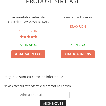
PRODUSE SIMILARE
Acumulatori 24V
Acumulatori 36V
Acumulatori 48V
Acumulator vehicule
Valva Janta Tubeless
Cauciucuri
electrice 12V 20Ah (6-DZF-
20)
15,00 RON
Cauciucuri Fat Bike
199,00 RON
Camere
Controllere
IN STOC
IN STOC
Display
Incarcatoare 24V
ADAUGA IN COS
ADAUGA IN COS
Incarcatoare 36V
Incarcatoare 48V
ACCESORII
Imaginile sunt cu caracter informativ!
Lumini
Kit Conversie
Newsletter
Nu rata ofertele si promotiile noastre
Piese Trotinete Electrice
PIESE UNIVERSALE
Baterie Trotineta Electrica