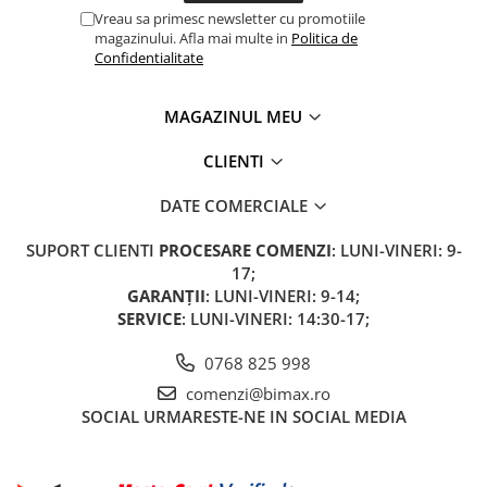
Vreau sa primesc newsletter cu promotiile
Cauciuc Trotineta Electrica
magazinului. Afla mai multe in
Politica de
Camera Trotineta Electrica
Confidentialitate
Incarcator Trotineta Electrica
Controller Trotineta Electrica
MAGAZINUL MEU
Acceleratie Trotineta Electrica
CLIENTI
Display/Ecran Trotineta Electrica
Motor Trotineta Electrica
DATE COMERCIALE
Kit Frână Hidraulică
Franare Trotineta Electrica
SUPORT CLIENTI
PROCESARE COMENZI
: LUNI-VINERI: 9-
17;
Aparatori Noroi Trotineta Electrica
GARANȚII
: LUNI-VINERI: 9-14;
Electrice Diverse, Contacte,
SERVICE
: LUNI-VINERI: 14:30-17;
Butoane
Lumini Trotinete Electrice
0768 825 998
Piese Kugoo
comenzi@bimax.ro
SOCIAL
URMARESTE-NE IN SOCIAL MEDIA
Kukirin M4 MAX
Kukirin S1 MAX 2025-2026
KuKirin G2