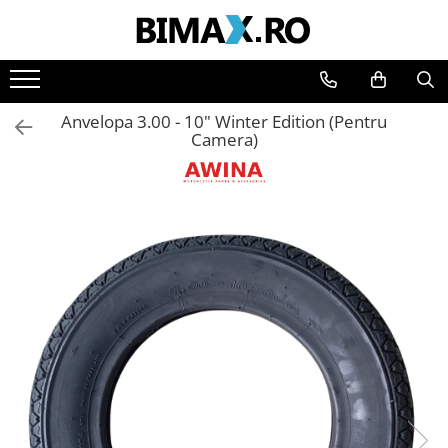
Toate Produsele
Triciclete Electrice
Anvelopa 3.00 - 10" Winter Edition (Pentru
⬇ TIPURI
Camera)
➔ Cu 1 Loc
➔ Cu 2 Locuri
➔ Acoperita
➔ Adulti - Fara permis
➔ Adulti - 2 Locuri
➔ Adulti - cu Cabina
➔ Cu 3 Roti
➔ Cu Cabina
➔ Cu Cabina fara Permis
➔ Cu Cabina Inchisa
➔ Cu Remorca