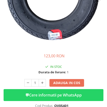
➔ Cu Remorca Fara Permis
➔ Cu Volan
➔ Fara Permis
➔ 4000W
⬇ MARCI
➔ Volta
➔ Kuba
➔ Jinpeng/AMR
➔ RDB
123,00 RON
➔ Ruris
➔ Arora
IN STOC
PIESE DE SCHIMB
Durata de livrare:
1
Baterii
ADAUGA IN COS
Camere
Cauciucuri
💬
Cere informatii pe WhatsApp
Controllere
Incarcatoare
Cod Produs:
OV05401