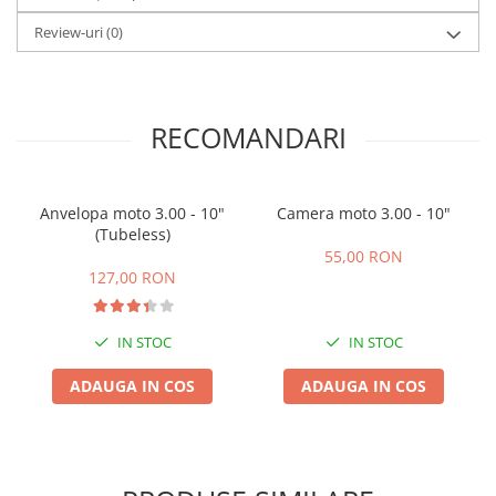
Camere
Cauciucuri
Review-uri
(0)
Controllere
Incarcatoare
Biciclete Electrice
RECOMANDARI
⬇ TIPURI
Barbati
Dama
Anvelopa moto 3.00 - 10"
Camera moto 3.00 - 10"
(Tubeless)
Ieftine
55,00 RON
Pliabila
127,00 RON
Tip Scuter
⬇ MARCI
IN STOC
IN STOC
Kuba
ADAUGA IN COS
ADAUGA IN COS
Ztech
PIESE DE SCHIMB
Acceleratii
Acumulatori