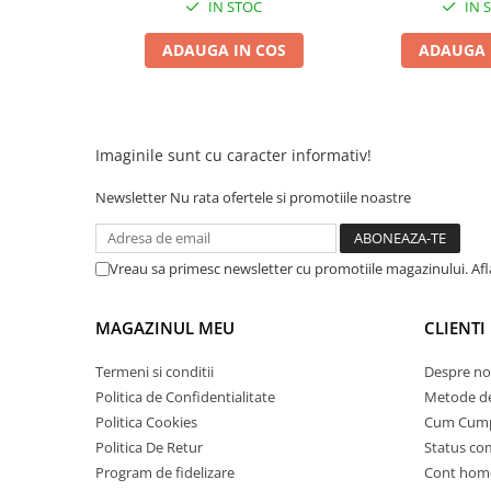
IN STOC
IN 
25 km/h
ADAUGA IN COS
ADAUGA 
45 km/h
50 km/h
Chopper
Harley
Imaginile sunt cu caracter informativ!
⬇ MARCI
Newsletter
Nu rata ofertele si promotiile noastre
➔ Geeli
➔ RDB
➔ Volta
Vreau sa primesc newsletter cu promotiile magazinului. Af
➔ Z-Tech
➔ Kuba
MAGAZINUL MEU
CLIENTI
PIESE DE SCHIMB
Termeni si conditii
Despre no
Acceleratii
Politica de Confidentialitate
Metode de
Baterii
Politica Cookies
Cum Cum
Baterii 48V
Politica De Retur
Status c
Baterii 60V
Program de fidelizare
Cont hom