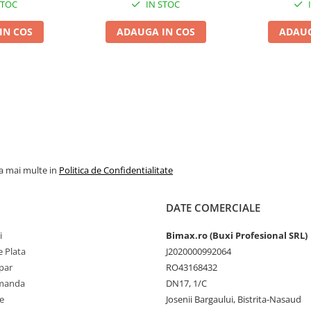
STOC
IN STOC
IN COS
ADAUGA IN COS
ADAUG
la mai multe in
Politica de Confidentialitate
DATE COMERCIALE
i
Bimax.ro (Buxi Profesional SRL)
 Plata
J2020000992064
par
RO43168432
omanda
DN17, 1/C
e
Josenii Bargaului, Bistrita-Nasaud