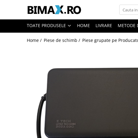
Toate Produsele
TOATE PRODUSELE
HOME
LIVRARE
METODE 
Triciclete Electrice
Home /
Piese de schimb /
Piese grupate pe Producat
⬇ TIPURI
➔ Cu 1 Loc
➔ Cu 2 Locuri
➔ Acoperita
➔ Adulti - Fara permis
➔ Adulti - 2 Locuri
➔ Adulti - cu Cabina
➔ Cu 3 Roti
➔ Cu Cabina
➔ Cu Cabina fara Permis
➔ Cu Cabina Inchisa
➔ Cu Remorca