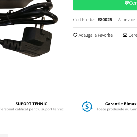
💬
Cer
Cod Produs:
E80025
Ai nevoie 
Adauga la Favorite
Cere 
SUPORT TEHNIC
Garantie Bimax
Personal calificat pentru suport tehnic
Toate produsele au Gar