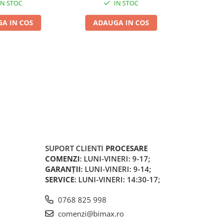
IN STOC
IN STOC
A IN COS
ADAUGA IN COS
ADA
SUPORT CLIENTI
PROCESARE
COMENZI
: LUNI-VINERI: 9-17;
GARANȚII
: LUNI-VINERI: 9-14;
SERVICE
: LUNI-VINERI: 14:30-17;
0768 825 998
comenzi@bimax.ro