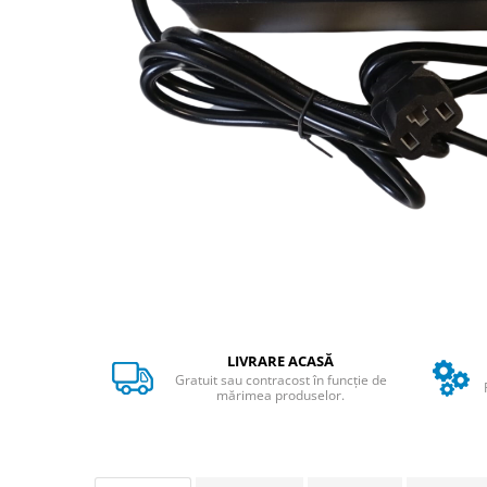
➔ Cu Remorca Fara Permis
➔ Cu Volan
➔ Fara Permis
➔ 4000W
⬇ MARCI
➔ Volta
➔ Kuba
➔ Jinpeng/AMR
➔ RDB
➔ Ruris
➔ Arora
PIESE DE SCHIMB
Baterii
LIVRARE ACASĂ
Camere
Gratuit sau contracost în funcție de
mărimea produselor.
Cauciucuri
Controllere
Incarcatoare