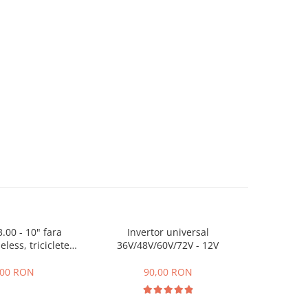
.00 - 10" fara
Invertor universal
Camera
less, triciclete
36V/48V/60V/72V - 12V
cutere electrice
,00 RON
90,00 RON