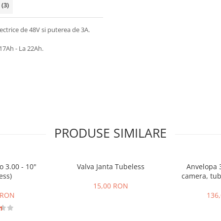
i
(3)
electrice de 48V si puterea de 3A.
 17Ah - La 22Ah.
PRODUSE SIMILARE
 3.00 - 10"
Valva Janta Tubeless
Anvelopa 3
ess)
camera, tube
electrice, s
15,00 RON
 RON
136