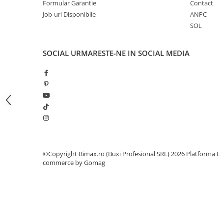
Camere
Formular Garantie
Contact
Cauciucuri
Job-uri Disponibile
ANPC
SOL
Controllere
Incarcatoare
Biciclete Electrice
SOCIAL
URMARESTE-NE IN SOCIAL MEDIA
⬇ TIPURI
Barbati
Dama
Ieftine
Pliabila
Tip Scuter
⬇ MARCI
©Copyright Bimax.ro (Buxi Profesional SRL) 2026
Platforma E
Kuba
commerce by Gomag
Ztech
PIESE DE SCHIMB
Acceleratii
Acumulatori