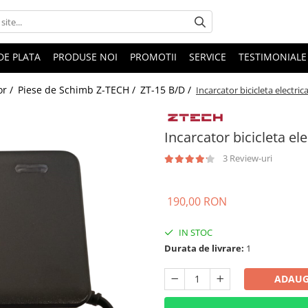
DE PLATA
PRODUSE NOI
PROMOTII
SERVICE
TESTIMONIALE
or /
Piese de Schimb Z-TECH /
ZT-15 B/D /
Incarcator bicicleta electri
Incarcator bicicleta el
3 Review-uri
190,00 RON
IN STOC
Durata de livrare:
1
ADAUG