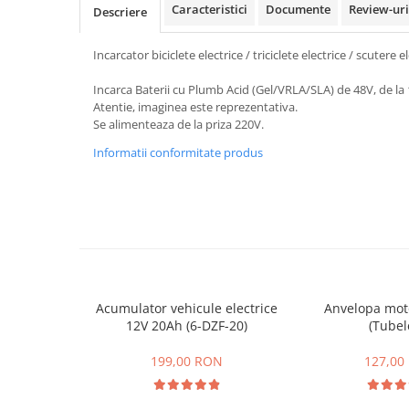
ACCESORII
Caracteristici
Documente
Review-ur
Descriere
Huse
Incarcator biciclete electrice / triciclete electrice / scutere 
Toate accesoriile la Triciclete
Masini Electrice
Incarca Baterii cu Plumb Acid (Gel/VRLA/SLA) de 48V, de la
Masina Electrica RDB
Atentie, imaginea este reprezentativa.
Se alimenteaza de la priza 220V.
Masina Electrica Arora
Informatii conformitate produs
Masina Electrica 25 km/h
Masina Electrica 2 Locuri fara
Permis
Scutere Electrice
⬇ TIPURI
Cu 2 Roti
Acumulator vehicule electrice
Anvelopa moto
Cu 3 Roti
12V 20Ah (6-DZF-20)
(Tubel
Cu 3 Roti fara Permis
Cu 4 Roti
199,00 RON
127,00
Cu Pedale
Fara Permis