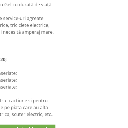
u Gel cu durată de viață
 service-uri agreate.
e, triciclete electrice,
și necesită amperaj mare.
-20;
nseriate;
nseriate;
nseriate;
tru tractiune si pentru
e pe piata care au alta
trica, scuter electric, etc..