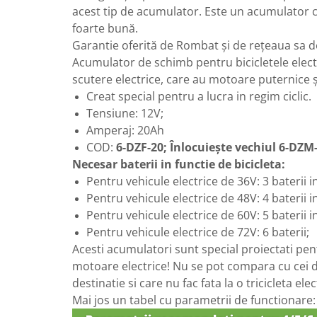
ACCESORII
acest tip de acumulator. Este un acumulator c
Huse
foarte bună.
Garantie oferită de Rombat și de rețeaua sa de
Toate accesoriile la Triciclete
Acumulator de schimb pentru bicicletele electric
Masini Electrice
scutere electrice, care au motoare puternice 
Masina Electrica RDB
Creat special pentru a lucra in regim ciclic.
Masina Electrica Arora
Tensiune: 12V;
Masina Electrica 25 km/h
Amperaj: 20Ah
COD:
6-DZF-20; Înlocuiește vechiul 6-DZM
Masina Electrica 2 Locuri fara
Permis
Necesar baterii in functie de bicicleta:
Pentru vehicule electrice de 36V: 3 baterii i
Scutere Electrice
Pentru vehicule electrice de 48V: 4 baterii i
⬇ TIPURI
Pentru vehicule electrice de 60V: 5 baterii i
Cu 2 Roti
Pentru vehicule electrice de 72V: 6 baterii;
Cu 3 Roti
Acesti acumulatori sunt special proiectati pen
Cu 3 Roti fara Permis
motoare electrice! Nu se pot compara cu cei d
Cu 4 Roti
destinatie si care nu fac fata la o tricicleta elec
Cu Pedale
Mai jos un tabel cu parametrii de functionare:
Fara Permis