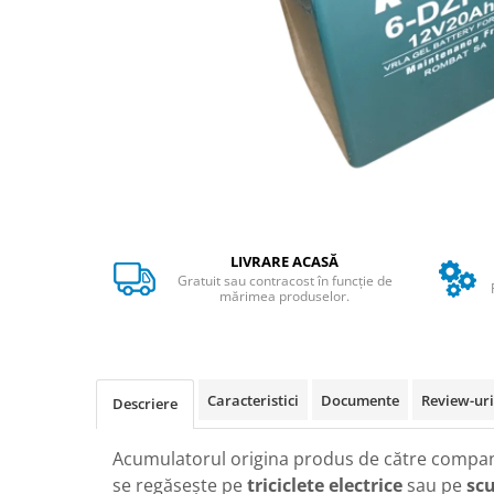
➔ Cu Remorca Fara Permis
➔ Cu Volan
➔ Fara Permis
➔ 4000W
⬇ MARCI
➔ Volta
➔ Kuba
➔ Jinpeng/AMR
➔ RDB
LIVRARE ACASĂ
➔ Ruris
Gratuit sau contracost în funcție de
➔ Arora
mărimea produselor.
PIESE DE SCHIMB
Baterii
Camere
Caracteristici
Documente
Review-ur
Descriere
Cauciucuri
Controllere
Acumulatorul origina produs de către compa
Incarcatoare
se regăsește pe
triciclete electrice
sau pe
scu