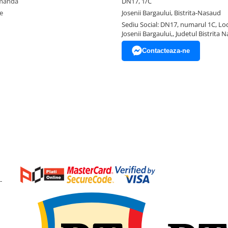
omanda
DN17, 1/C
e
Josenii Bargaului, Bistrita-Nasaud
Sediu Social: DN17, numarul 1C, Loc
Josenii Bargaului,, Judetul Bistrita 
Contacteaza-ne
-