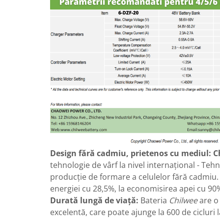
25 km/h
45 km/h
50 km/h
Chopper
Harley
⬇ MARCI
➔ Geeli
➔ RDB
➔ Volta
➔ Z-Tech
➔ Kuba
Design fără cadmiu, prietenos cu mediul:
C
PIESE DE SCHIMB
tehnologie de vârf la nivel internațional - Teh
Acceleratii
producție de formare a celulelor fără cadmiu.
Baterii
energiei cu 28,5%, la economisirea apei cu 90
Baterii 48V
Durată lungă de viață:
Bateria
Chilwee
are o 
Baterii 60V
excelentă, care poate ajunge la 600 de cicluri