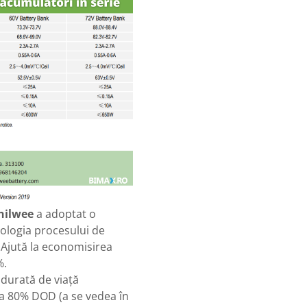
hilwee
a adoptat o
nologia procesului de
 Ajută la economisirea
%.
durată de viață
 la 80% DOD (a se vedea în