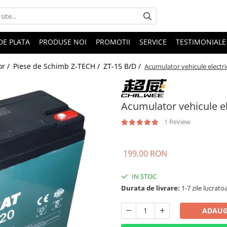
DE PLATA
PRODUSE NOI
PROMOTII
SERVICE
TESTIMONIALE
or /
Piese de Schimb Z-TECH /
ZT-15 B/D /
Acumulator vehicule electri
Acumulator vehicule el
1 Review
199,00 RON
IN STOC
Durata de livrare:
1-7 zile lucrato
ADAUG