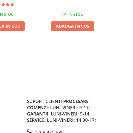
IN STOC
IN STOC
A IN COS
ADAUGA IN COS
ADA
SUPORT CLIENTI
PROCESARE
COMENZI
: LUNI-VINERI: 9-17;
GARANȚII
: LUNI-VINERI: 9-14;
SERVICE
: LUNI-VINERI: 14:30-17;
0768 825 998