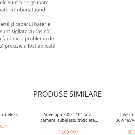
lele sunt bine grupate
baterii îmbunătățind
rul și capacul bateriei
sunt sigilate cu rășină
tă fără nicio problemă de
 precizie a fost aplicată
PRODUSE SIMILARE
 Tubeless
Anvelopa 3.00 - 10" fara
Inverto
camera, tubeless, triciclete
36V/48V/6
electrice, scutere electrice
 RON
136,00 RON
90,