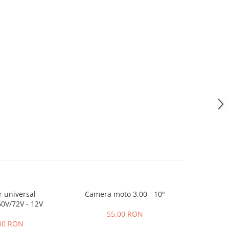
r universal
Camera moto 3.00 - 10"
Simerin
0V/72V - 12V
55,00 RON
00 RON