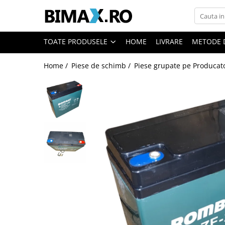
Toate Produsele
TOATE PRODUSELE
HOME
LIVRARE
METODE 
Triciclete Electrice
Home /
Piese de schimb /
Piese grupate pe Producat
⬇ TIPURI
➔ Cu 1 Loc
➔ Cu 2 Locuri
➔ Acoperita
➔ Adulti - Fara permis
➔ Adulti - 2 Locuri
➔ Adulti - cu Cabina
➔ Cu 3 Roti
➔ Cu Cabina
➔ Cu Cabina fara Permis
➔ Cu Cabina Inchisa
➔ Cu Remorca