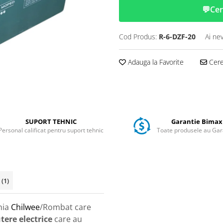
💬
Cer
Cod Produs:
R-6-DZF-20
Ai ne
Adauga la Favorite
Cere 
SUPORT TEHNIC
Garantie Bimax
Personal calificat pentru suport tehnic
Toate produsele au Gar
i
(1)
nia
Chilwee
/Rombat care
tere electrice
care au