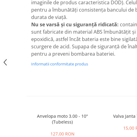
Camere
imaginile de produs caracteristica DOD). Celu
Cauciucuri
pentru a îmbunătăți consistența bancului de 
durata de viață.
Controllere
Nu se varsă și cu siguranță ridicată:
containe
Incarcatoare
sunt fabricate din material ABS îmbunătățit și 
Biciclete Electrice
epoxidică, astfel încât bateria este bine sigila
⬇ TIPURI
scurgere de acid. Supapa de siguranță de înaltă
Barbati
pentru a preveni bombarea bateriei.
Dama
Informatii conformitate produs
Ieftine
Pliabila
Tip Scuter
⬇ MARCI
Kuba
Ztech
PIESE DE SCHIMB
Anvelopa moto 3.00 - 10"
Valva Janta
(Tubeless)
Acceleratii
15,00
Acumulatori
127,00 RON