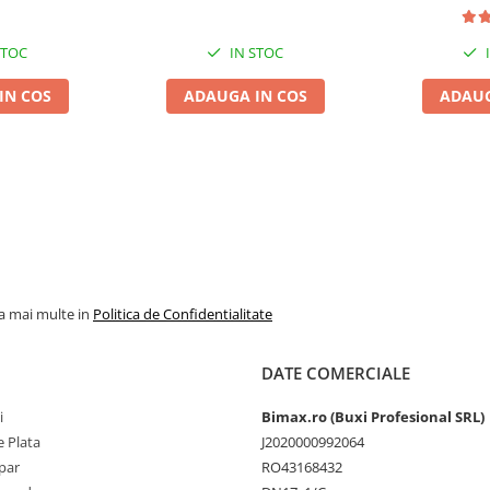
STOC
IN STOC
IN COS
ADAUGA IN COS
ADAUG
la mai multe in
Politica de Confidentialitate
DATE COMERCIALE
i
Bimax.ro (Buxi Profesional SRL)
 Plata
J2020000992064
par
RO43168432