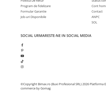
Politica De Retur
Status c
Cauciuc Trotineta Electrica
Program de fidelizare
Cont hom
Camera Trotineta Electrica
Formular Garantie
Contact
Job-uri Disponibile
ANPC
Incarcator Trotineta Electrica
SOL
Controller Trotineta Electrica
Acceleratie Trotineta Electrica
SOCIAL
URMARESTE-NE IN SOCIAL MEDIA
Display/Ecran Trotineta Electrica
Motor Trotineta Electrica
Kit Frână Hidraulică
Franare Trotineta Electrica
Aparatori Noroi Trotineta Electrica
Electrice Diverse, Contacte,
Butoane
Lumini Trotinete Electrice
Piese Kugoo
©Copyright Bimax.ro (Buxi Profesional SRL) 2026
Platforma E
commerce by Gomag
Kukirin M4 MAX
Kukirin S1 MAX 2025-2026
KuKirin G2