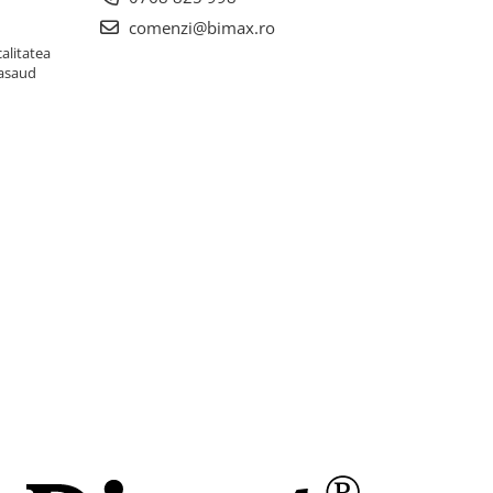
comenzi@bimax.ro
alitatea
Nasaud