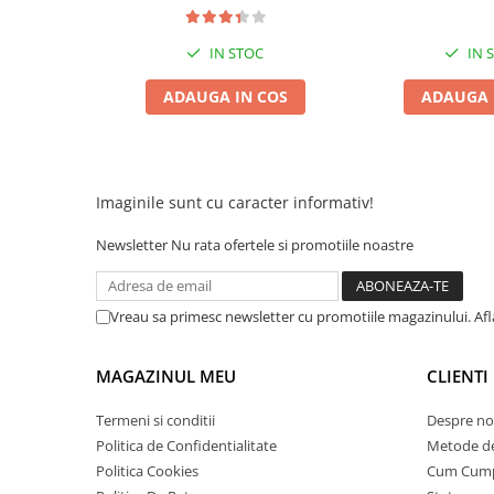
Acumulatori 24V
Acumulatori 36V
IN STOC
IN 
Acumulatori 48V
ADAUGA IN COS
ADAUGA 
Cauciucuri
Cauciucuri Fat Bike
Camere
Controllere
Imaginile sunt cu caracter informativ!
Display
Incarcatoare 24V
Newsletter
Nu rata ofertele si promotiile noastre
Incarcatoare 36V
Incarcatoare 48V
Vreau sa primesc newsletter cu promotiile magazinului. Af
ACCESORII
Lumini
MAGAZINUL MEU
CLIENTI
Kit Conversie
Termeni si conditii
Despre no
Piese Trotinete Electrice
Politica de Confidentialitate
Metode de
PIESE UNIVERSALE
Politica Cookies
Cum Cum
Baterie Trotineta Electrica