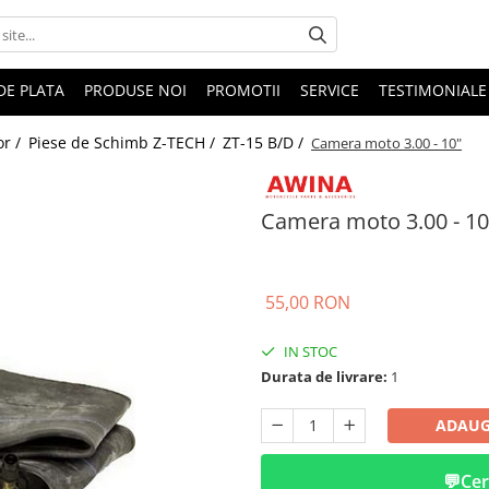
DE PLATA
PRODUSE NOI
PROMOTII
SERVICE
TESTIMONIALE
or /
Piese de Schimb Z-TECH /
ZT-15 B/D /
Camera moto 3.00 - 10"
Camera moto 3.00 - 10
55,00 RON
IN STOC
Durata de livrare:
1
ADAUG
💬
Cer