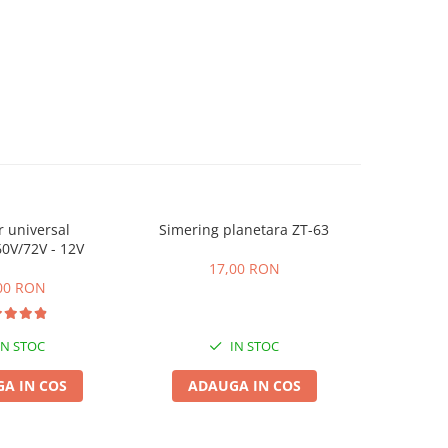
r universal
Simering planetara ZT-63
Incarcator
0V/72V - 12V
48V 3
17,00 RON
00 RON
1
IN STOC
IN STOC
A IN COS
ADAUGA IN COS
ADA