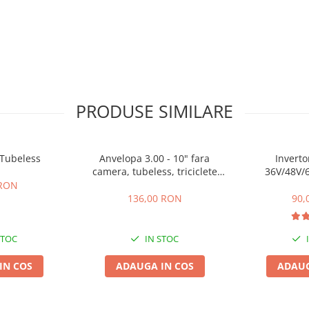
PRODUSE SIMILARE
 Tubeless
Anvelopa 3.00 - 10" fara
Inverto
camera, tubeless, triciclete
36V/48V/6
electrice, scutere electrice
 RON
136,00 RON
90,
STOC
IN STOC
IN COS
ADAUGA IN COS
ADAUG