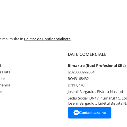
la mai multe in
Politica de Confidentialitate
DATE COMERCIALE
i
Bimax.ro (Buxi Profesional SRL)
 Plata
J2020000992064
par
RO43168432
omanda
DN17, 1/C
e
Josenii Bargaului, Bistrita-Nasaud
Sediu Social: DN17, numarul 1C, Loc
Josenii Bargaului,, Judetul Bistrita 
Contacteaza-ne