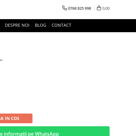
0768 825 998
0,00
DESPRE NOI
BLOG
CONTACT
"
A IN COS
e informatii pe WhatsApp