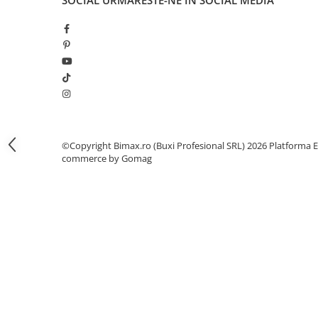
SOCIAL
URMARESTE-NE IN SOCIAL MEDIA
Camere
Cauciucuri
Controllere
Incarcatoare
Biciclete Electrice
⬇ TIPURI
Barbati
Dama
©Copyright Bimax.ro (Buxi Profesional SRL) 2026
Platforma E
Ieftine
commerce by Gomag
Pliabila
Tip Scuter
⬇ MARCI
Kuba
Ztech
PIESE DE SCHIMB
Acceleratii
Acumulatori