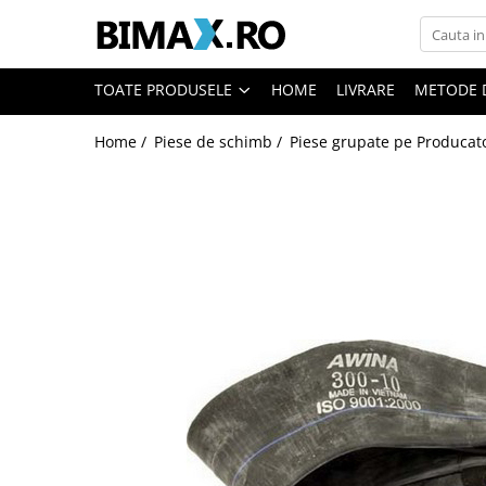
Toate Produsele
TOATE PRODUSELE
HOME
LIVRARE
METODE 
Triciclete Electrice
Home /
Piese de schimb /
Piese grupate pe Producat
⬇ TIPURI
➔ Cu 1 Loc
➔ Cu 2 Locuri
➔ Acoperita
➔ Adulti - Fara permis
➔ Adulti - 2 Locuri
➔ Adulti - cu Cabina
➔ Cu 3 Roti
➔ Cu Cabina
➔ Cu Cabina fara Permis
➔ Cu Cabina Inchisa
➔ Cu Remorca