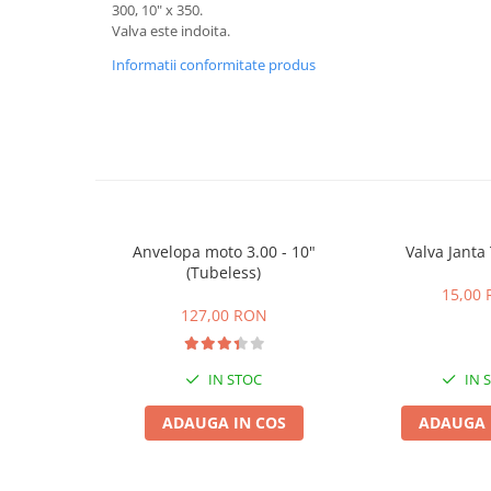
ACCESORII
300, 10" x 350.
Valva este indoita.
Huse
Informatii conformitate produs
Toate accesoriile la Triciclete
Masini Electrice
Masina Electrica RDB
Masina Electrica Arora
Masina Electrica 25 km/h
Masina Electrica 2 Locuri fara
Permis
Anvelopa moto 3.00 - 10"
Valva Janta
(Tubeless)
Scutere Electrice
15,00
⬇ TIPURI
127,00 RON
Cu 2 Roti
Cu 3 Roti
IN STOC
IN 
Cu 3 Roti fara Permis
ADAUGA IN COS
ADAUGA 
Cu 4 Roti
Cu Pedale
Fara Permis