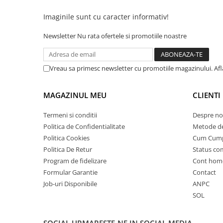
25 km/h
Imaginile sunt cu caracter informativ!
45 km/h
Newsletter
Nu rata ofertele si promotiile noastre
50 km/h
Chopper
Harley
Vreau sa primesc newsletter cu promotiile magazinului. Af
⬇ MARCI
➔ Geeli
MAGAZINUL MEU
CLIENTI
➔ RDB
Termeni si conditii
Despre no
➔ Volta
Politica de Confidentialitate
Metode de
➔ Z-Tech
Politica Cookies
Cum Cum
➔ Kuba
Politica De Retur
Status c
PIESE DE SCHIMB
Program de fidelizare
Cont hom
Acceleratii
Formular Garantie
Contact
Job-uri Disponibile
ANPC
Baterii
SOL
Baterii 48V
Baterii 60V