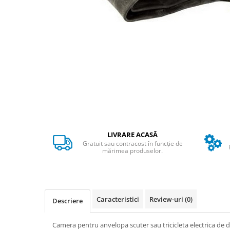
➔ Cu Remorca Fara Permis
➔ Cu Volan
➔ Fara Permis
➔ 4000W
⬇ MARCI
➔ Volta
➔ Kuba
➔ Jinpeng/AMR
➔ RDB
➔ Ruris
LIVRARE ACASĂ
➔ Arora
Gratuit sau contracost în funcție de
PIESE DE SCHIMB
mărimea produselor.
Baterii
Camere
Cauciucuri
Caracteristici
Review-uri
(0)
Descriere
Controllere
Incarcatoare
Camera pentru anvelopa scuter sau tricicleta electrica de 