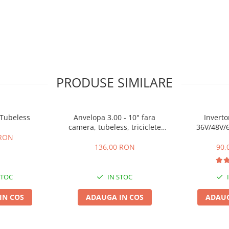
PRODUSE SIMILARE
 Tubeless
Anvelopa 3.00 - 10" fara
Inverto
camera, tubeless, triciclete
36V/48V/6
electrice, scutere electrice
 RON
136,00 RON
90,
STOC
IN STOC
IN COS
ADAUGA IN COS
ADAUG