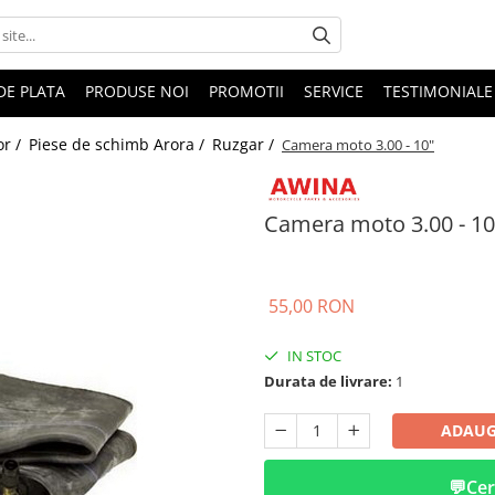
DE PLATA
PRODUSE NOI
PROMOTII
SERVICE
TESTIMONIALE
or /
Piese de schimb Arora /
Ruzgar /
Camera moto 3.00 - 10"
Camera moto 3.00 - 10
55,00 RON
IN STOC
Durata de livrare:
1
ADAUG
💬
Cer