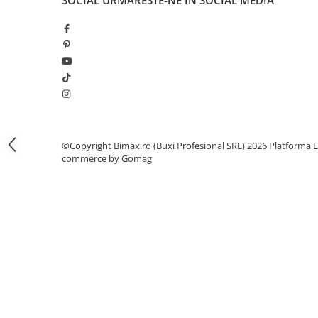
SOCIAL
URMARESTE-NE IN SOCIAL MEDIA
Camere
Cauciucuri
Controllere
Incarcatoare
Biciclete Electrice
⬇ TIPURI
Barbati
Dama
©Copyright Bimax.ro (Buxi Profesional SRL) 2026
Platforma E
Ieftine
commerce by Gomag
Pliabila
Tip Scuter
⬇ MARCI
Kuba
Ztech
PIESE DE SCHIMB
Acceleratii
Acumulatori