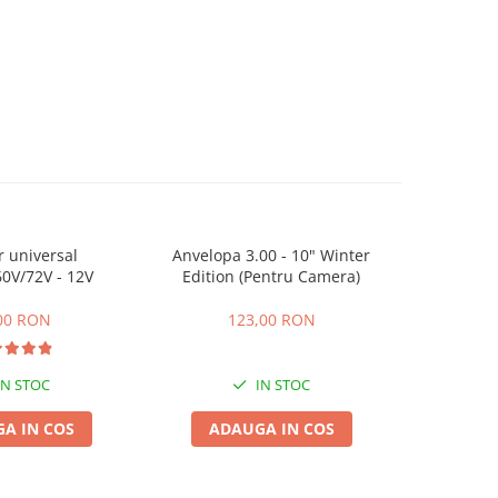
r universal
Anvelopa 3.00 - 10" Winter
Cablu f
0V/72V - 12V
Edition (Pentru Camera)
00 RON
123,00 RON
IN STOC
IN STOC
A IN COS
ADAUGA IN COS
ADA