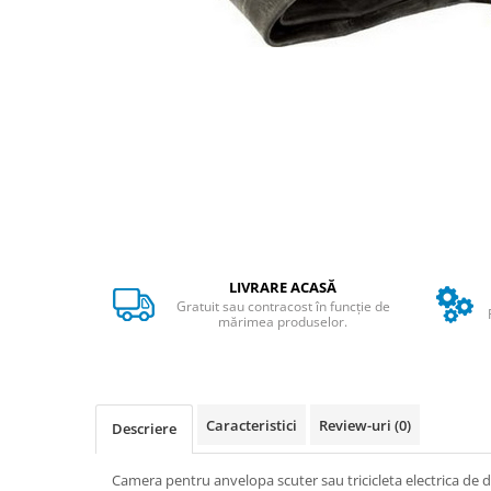
➔ Cu Remorca Fara Permis
➔ Cu Volan
➔ Fara Permis
➔ 4000W
⬇ MARCI
➔ Volta
➔ Kuba
➔ Jinpeng/AMR
➔ RDB
➔ Ruris
LIVRARE ACASĂ
➔ Arora
Gratuit sau contracost în funcție de
PIESE DE SCHIMB
mărimea produselor.
Baterii
Camere
Cauciucuri
Caracteristici
Review-uri
(0)
Descriere
Controllere
Incarcatoare
Camera pentru anvelopa scuter sau tricicleta electrica de 