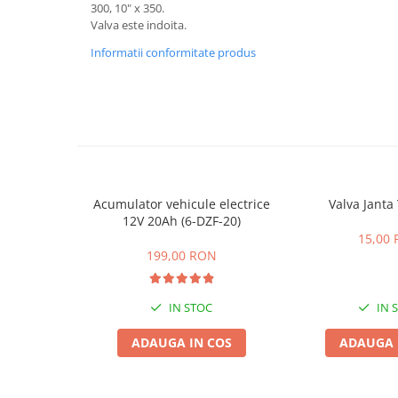
ACCESORII
300, 10" x 350.
Valva este indoita.
Huse
Informatii conformitate produs
Toate accesoriile la Triciclete
Masini Electrice
Masina Electrica RDB
Masina Electrica Arora
Masina Electrica 25 km/h
Masina Electrica 2 Locuri fara
Permis
Acumulator vehicule electrice
Valva Janta
12V 20Ah (6-DZF-20)
Scutere Electrice
15,00
⬇ TIPURI
199,00 RON
Cu 2 Roti
Cu 3 Roti
IN STOC
IN 
Cu 3 Roti fara Permis
ADAUGA IN COS
ADAUGA 
Cu 4 Roti
Cu Pedale
Fara Permis