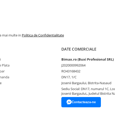
la mai multe in
Politica de Confidentialitate
DATE COMERCIALE
i
Bimax.ro (Buxi Profesional SRL)
 Plata
J2020000992064
par
RO43168432
omanda
DN17, 1/C
e
Josenii Bargaului, Bistrita-Nasaud
Sediu Social: DN17, numarul 1C, Loc
Josenii Bargaului,, Judetul Bistrita 
Contacteaza-ne