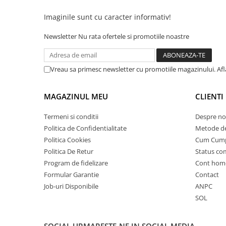
25 km/h
Imaginile sunt cu caracter informativ!
45 km/h
Newsletter
Nu rata ofertele si promotiile noastre
50 km/h
Chopper
Harley
Vreau sa primesc newsletter cu promotiile magazinului. Af
⬇ MARCI
➔ Geeli
MAGAZINUL MEU
CLIENTI
➔ RDB
Termeni si conditii
Despre no
➔ Volta
Politica de Confidentialitate
Metode de
➔ Z-Tech
Politica Cookies
Cum Cum
➔ Kuba
Politica De Retur
Status c
PIESE DE SCHIMB
Program de fidelizare
Cont hom
Acceleratii
Formular Garantie
Contact
Job-uri Disponibile
ANPC
Baterii
SOL
Baterii 48V
Baterii 60V