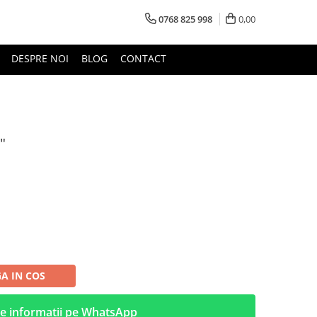
0768 825 998
0,00
DESPRE NOI
BLOG
CONTACT
"
A IN COS
e informatii pe WhatsApp