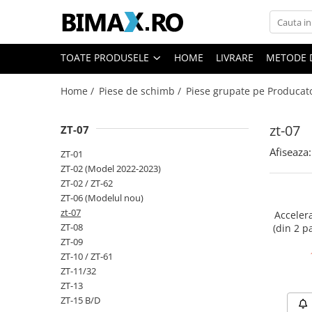
Toate Produsele
TOATE PRODUSELE
HOME
LIVRARE
METODE 
Triciclete Electrice
Home /
Piese de schimb /
Piese grupate pe Producat
⬇ TIPURI
➔ Cu 1 Loc
zt-07
ZT-07
➔ Cu 2 Locuri
➔ Acoperita
Afiseaza:
ZT-01
➔ Adulti - Fara permis
ZT-02 (Model 2022-2023)
ZT-02 / ZT-62
➔ Adulti - 2 Locuri
ZT-06 (Modelul nou)
➔ Adulti - cu Cabina
zt-07
Accelera
➔ Cu 3 Roti
ZT-08
(din 2 p
➔ Cu Cabina
ZT-09
ZT-10 / ZT-61
➔ Cu Cabina fara Permis
ZT-11/32
➔ Cu Cabina Inchisa
ZT-13
➔ Cu Remorca
ZT-15 B/D