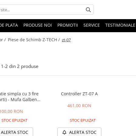
DE PLATA
PRODUSE NOI
PROMOTII
SERVICE
TESTIMONIALE
or /
Piese de Schimb Z-TECH /
zt-07
1-
2
din
2
produse
tie simpla cu 3 fire
Controller ZT-07 A
arti) - Mufa Galbena
mama
461,00 RON
100,00 RON
STOC EPUIZAT
STOC EPUIZAT
ALERTA STOC
ALERTA STOC