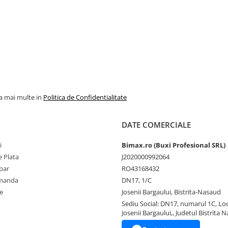
la mai multe in
Politica de Confidentialitate
DATE COMERCIALE
i
Bimax.ro (Buxi Profesional SRL)
 Plata
J2020000992064
par
RO43168432
omanda
DN17, 1/C
e
Josenii Bargaului, Bistrita-Nasaud
Sediu Social: DN17, numarul 1C, Loc
Josenii Bargaului,, Judetul Bistrita 