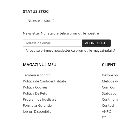
ACCESORII
Huse
STATUS STOC
Toate accesoriile la Triciclete
Nu este in stoc
(2)
Masini Electrice
Masina Electrica RDB
Newsletter
Nu rata ofertele si promotiile noastre
Masina Electrica Arora
Masina Electrica 25 km/h
Vreau sa primesc newsletter cu promotiile magazinului. Af
Masina Electrica 2 Locuri fara
Permis
MAGAZINUL MEU
CLIENTI
Scutere Electrice
⬇ TIPURI
Termeni si conditii
Despre no
Politica de Confidentialitate
Metode de
Cu 2 Roti
Politica Cookies
Cum Cum
Cu 3 Roti
Politica De Retur
Status c
Cu 3 Roti fara Permis
Program de fidelizare
Cont hom
Cu 4 Roti
Formular Garantie
Contact
Cu Pedale
Job-uri Disponibile
ANPC
Fara Permis
SOL