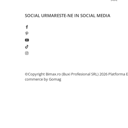
25 km/h
45 km/h
SOCIAL
URMARESTE-NE IN SOCIAL MEDIA
50 km/h
Chopper
Harley
⬇ MARCI
➔ Geeli
➔ RDB
➔ Volta
©Copyright Bimax.ro (Buxi Profesional SRL) 2026
Platforma E
➔ Z-Tech
commerce by Gomag
➔ Kuba
PIESE DE SCHIMB
Acceleratii
Baterii
Baterii 48V
Baterii 60V