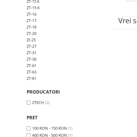
➔ Cu Remorca Fara Permis
ZT-15 E
ZT-15 K
➔ Cu Volan
ZT-16
➔ Fara Permis
Vrei 
ZT-17
➔ 4000W
ZT-18
⬇ MARCI
ZT-20
Zt-25
➔ Volta
ZT-27
➔ Kuba
ZT-31
➔ Jinpeng/AMR
ZT-36
ZT-61
➔ RDB
ZT-63
➔ Ruris
ZT-81
➔ Arora
PIESE DE SCHIMB
PRODUCATORI
Baterii
ZTECH
(2)
Camere
Cauciucuri
PRET
Controllere
100 RON - 150 RON
(1)
Incarcatoare
400 RON - 500 RON
(1)