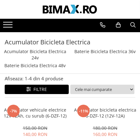
Toate Produsele
Triciclete Electrice
Acumulator Bicicleta Electrica
⬇ TIPURI
Acumulator Bicicleta Electrica
➔ Cu 1 Loc
Baterie Bicicleta Electrica 36v
24v
➔ Cu 2 Locuri
Baterie Bicicleta Electrica 48v
➔ Acoperita
➔ Adulti - Fara permis
Afiseaza:
1-
4
din
4
produse
➔ Adulti - 2 Locuri
FILTRE
➔ Adulti - cu Cabina
➔ Cu 3 Roti
➔ Cu Cabina
Acumulator vehicule electrice
Acumulator bicicleta electrica
-7%
-11%
12V 12Ah, cu surub (6-DZF-12)
6-DZF-12 (12V-12A)
➔ Cu Cabina fara Permis
➔ Cu Cabina Inchisa
150,00 RON
180,00 RON
➔ Cu Remorca
140,00 RON
160,00 RON