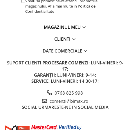
Vreau sa primesc newsletter cu promotiile
ACCESORII
magazinului. Afla mai multe in
Politica de
Huse
Confidentialitate
Toate accesoriile la Triciclete
Masini Electrice
MAGAZINUL MEU
Masina Electrica RDB
CLIENTI
Masina Electrica Arora
DATE COMERCIALE
Masina Electrica 25 km/h
Masina Electrica 2 Locuri fara
SUPORT CLIENTI
PROCESARE COMENZI
: LUNI-VINERI: 9-
Permis
17;
GARANȚII
: LUNI-VINERI: 9-14;
Scutere Electrice
SERVICE
: LUNI-VINERI: 14:30-17;
⬇ TIPURI
Cu 2 Roti
0768 825 998
Cu 3 Roti
comenzi@bimax.ro
Cu 3 Roti fara Permis
SOCIAL
URMARESTE-NE IN SOCIAL MEDIA
Cu 4 Roti
Cu Pedale
Fara Permis