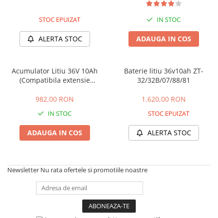
➔ Cu Remorca Fara Permis
➔ Cu Volan
STOC EPUIZAT
IN STOC
➔ Fara Permis
ALERTA STOC
ADAUGA IN COS
➔ 4000W
⬇ MARCI
➔ Volta
Acumulator Litiu 36V 10Ah
Baterie litiu 36v10ah ZT-
➔ Kuba
(Compatibila extensie
32/32B/07/88/81
trotinete Xioami)
➔ Jinpeng/AMR
982,00 RON
1.620,00 RON
➔ RDB
IN STOC
STOC EPUIZAT
➔ Ruris
➔ Arora
ADAUGA IN COS
ALERTA STOC
PIESE DE SCHIMB
Baterii
Newsletter
Nu rata ofertele si promotiile noastre
Camere
Cauciucuri
Controllere
Incarcatoare