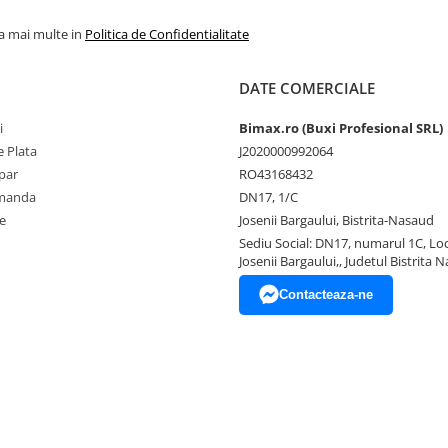
la mai multe in
Politica de Confidentialitate
DATE COMERCIALE
i
Bimax.ro (Buxi Profesional SRL)
 Plata
J2020000992064
par
RO43168432
omanda
DN17, 1/C
e
Josenii Bargaului, Bistrita-Nasaud
Sediu Social: DN17, numarul 1C, Loc
Josenii Bargaului,, Judetul Bistrita 
Contacteaza-ne