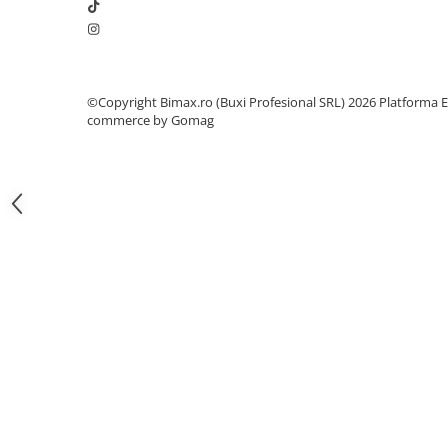
Camere
Cauciucuri
Controllere
Incarcatoare
©Copyright Bimax.ro (Buxi Profesional SRL) 2026
Platforma E
Biciclete Electrice
commerce by Gomag
⬇ TIPURI
Barbati
Dama
Ieftine
Pliabila
Tip Scuter
⬇ MARCI
Kuba
Ztech
PIESE DE SCHIMB
Acceleratii
Acumulatori