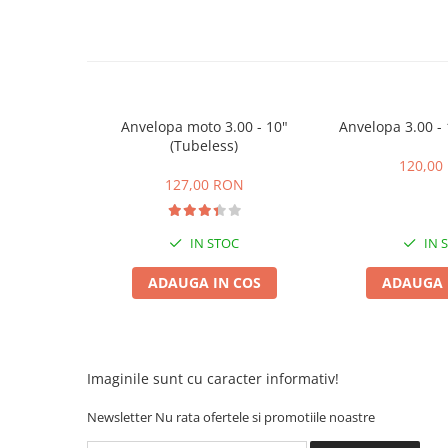
ACCESORII
Huse
Toate accesoriile la Triciclete
Masini Electrice
Masina Electrica RDB
Anvelopa moto 3.00 - 10"
Anvelopa 3.00 -
(Tubeless)
Masina Electrica Arora
120,00
Masina Electrica 25 km/h
127,00 RON
Masina Electrica 2 Locuri fara
Permis
IN STOC
IN 
Scutere Electrice
ADAUGA IN COS
ADAUGA 
⬇ TIPURI
Cu 2 Roti
Cu 3 Roti
Cu 3 Roti fara Permis
Imaginile sunt cu caracter informativ!
Cu 4 Roti
Newsletter
Nu rata ofertele si promotiile noastre
Cu Pedale
Fara Permis