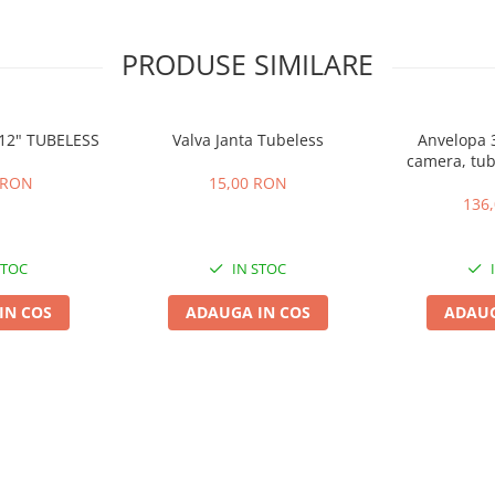
PRODUSE SIMILARE
 12" TUBELESS
Valva Janta Tubeless
Anvelopa 3
camera, tube
electrice, s
 RON
15,00 RON
136
STOC
IN STOC
IN COS
ADAUGA IN COS
ADAUG