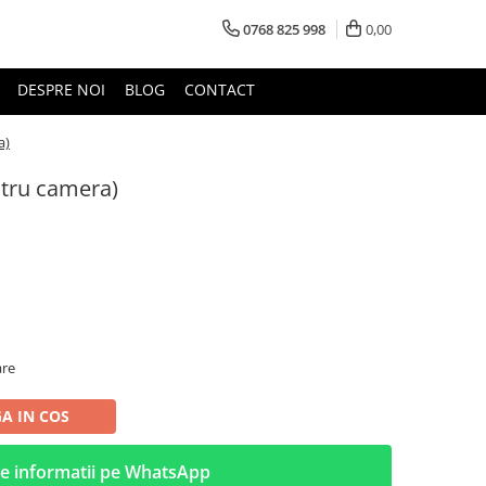
0768 825 998
0,00
DESPRE NOI
BLOG
CONTACT
a)
ntru camera)
are
A IN COS
e informatii pe WhatsApp