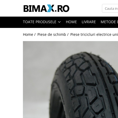
Toate Produsele
TOATE PRODUSELE
HOME
LIVRARE
METODE 
Triciclete Electrice
Home /
Piese de schimb /
Piese tricicluri electrice un
⬇ TIPURI
➔ Cu 1 Loc
➔ Cu 2 Locuri
➔ Acoperita
➔ Adulti - Fara permis
➔ Adulti - 2 Locuri
➔ Adulti - cu Cabina
➔ Cu 3 Roti
➔ Cu Cabina
➔ Cu Cabina fara Permis
➔ Cu Cabina Inchisa
➔ Cu Remorca