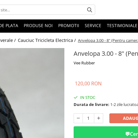
DE PLATA
PRODUSE NOI
PROMOTII
SERVICE
TESTIMONIALE
iverale /
Cauciuc Tricicleta Electrica /
Anvelopa 3.00 - 8" (Pentru camer
Anvelopa 3.00 - 8" (Pe
Vee Rubber
120,00 RON
IN STOC
Durata de livrare:
1-2 zile lucrato
ADAUG
💬
Cer