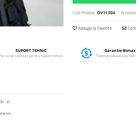
Cod Produs:
OV11304
Ai nevoi
Adauga la Favorite
Cere 
SUPORT TEHNIC
Garantie Bimax
Personal calificat pentru suport tehnic
Toate produsele au Gar
0 - 8".
terior.