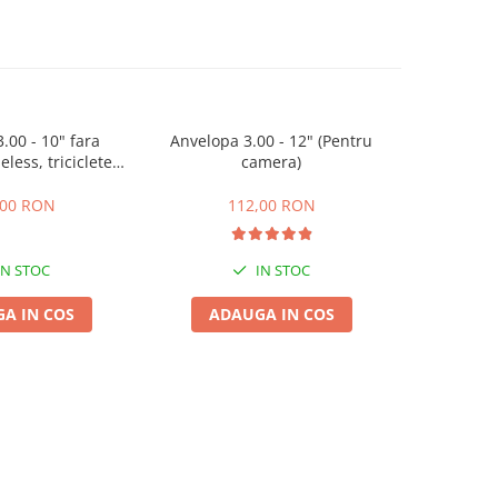
.00 - 10" fara
Anvelopa 3.00 - 12" (Pentru
Anvelopa 4
less, triciclete
camera)
cutere electrice
2
,00 RON
112,00 RON
IN STOC
IN STOC
A IN COS
ADAUGA IN COS
ADA