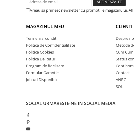
25 km/h
Vreau sa primesc newsletter cu promotiile magazinului. Af
45 km/h
50 km/h
MAGAZINUL MEU
CLIENTI
Chopper
Harley
Termeni si conditii
Despre no
Politica de Confidentialitate
Metode de
⬇ MARCI
Politica Cookies
Cum Cum
➔ Geeli
Politica De Retur
Status c
➔ RDB
Program de fidelizare
Cont hom
➔ Volta
Formular Garantie
Contact
➔ Z-Tech
Job-uri Disponibile
ANPC
➔ Kuba
SOL
PIESE DE SCHIMB
SOCIAL
URMARESTE-NE IN SOCIAL MEDIA
Acceleratii
Baterii
Baterii 48V
Baterii 60V