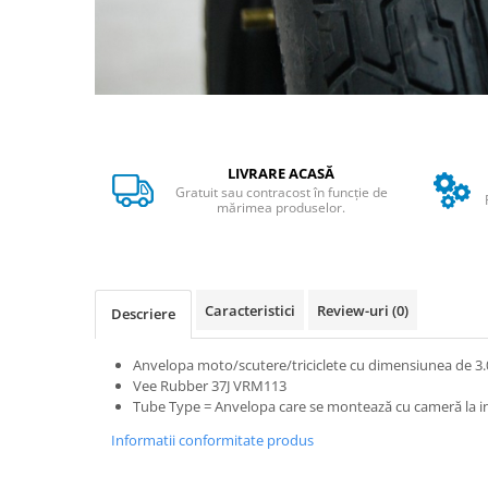
➔ Cu Remorca Fara Permis
➔ Cu Volan
➔ Fara Permis
➔ 4000W
⬇ MARCI
➔ Volta
LIVRARE ACASĂ
➔ Kuba
Gratuit sau contracost în funcție de
➔ Jinpeng/AMR
mărimea produselor.
➔ RDB
➔ Ruris
➔ Arora
Caracteristici
Review-uri
(0)
Descriere
PIESE DE SCHIMB
Baterii
Anvelopa moto/scutere/triciclete cu dimensiunea de 3.0
Camere
Vee Rubber 37J VRM113
Tube Type = Anvelopa care se montează cu cameră la in
Cauciucuri
Controllere
Informatii conformitate produs
Incarcatoare