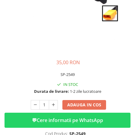
➔ Cu Remorca Fara Permis
➔ Cu Volan
➔ Fara Permis
➔ 4000W
⬇ MARCI
➔ Volta
➔ Kuba
➔ Jinpeng/AMR
35,00 RON
➔ RDB
➔ Ruris
SP-2549
➔ Arora
IN STOC
PIESE DE SCHIMB
Durata de livrare:
1-2 zile lucratoare
Baterii
ADAUGA IN COS
Camere
Cauciucuri
💬
Cere informatii pe WhatsApp
Controllere
Incarcatoare
Cod Produs:
SP-2549