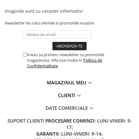
Camere
Cauciucuri
Imaginile sunt cu caracter informativ!
Controllere
Newsletter
Nu rata ofertele si promotiile noastre
Incarcatoare
Biciclete Electrice
⬇ TIPURI
Barbati
Vreau sa primesc newsletter cu promotiile
Dama
magazinului. Afla mai multe in
Politica de
Confidentialitate
Ieftine
Pliabila
MAGAZINUL MEU
Tip Scuter
⬇ MARCI
CLIENTI
Kuba
DATE COMERCIALE
Ztech
PIESE DE SCHIMB
SUPORT CLIENTI
PROCESARE COMENZI
: LUNI-VINERI: 9-
Acceleratii
17;
GARANȚII
: LUNI-VINERI: 9-14;
Acumulatori