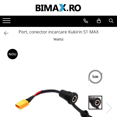
Toate Produsele
Triciclete Electrice
Port, conector incarcare Kukirin S1 MAX
⬇ TIPURI
Wattiz
➔ Cu 1 Loc
➔ Cu 2 Locuri
NOU
➔ Acoperita
➔ Adulti - Fara permis
➔ Adulti - 2 Locuri
➔ Adulti - cu Cabina
➔ Cu 3 Roti
➔ Cu Cabina
➔ Cu Cabina fara Permis
➔ Cu Cabina Inchisa
➔ Cu Remorca