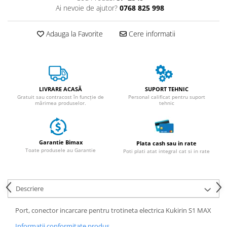
ACCESORII
Ai nevoie de ajutor?
0768 825 998
Huse
Toate accesoriile la Triciclete
Adauga la Favorite
Cere informatii
Masini Electrice
Masina Electrica RDB
Masina Electrica Arora
Masina Electrica 25 km/h
LIVRARE ACASĂ
SUPORT TEHNIC
Gratuit sau contracost în funcție de
Personal calificat pentru suport
mărimea produselor.
tehnic
Masina Electrica 2 Locuri fara
Permis
Scutere Electrice
Garantie Bimax
Plata cash sau in rate
⬇ TIPURI
Toate produsele au Garantie
Poti plati atat integral cat si in rate
Cu 2 Roti
Cu 3 Roti
Cu 3 Roti fara Permis
Descriere
Cu 4 Roti
Port, conector incarcare pentru trotineta electrica Kukirin S1 MAX
Cu Pedale
Fara Permis
Informatii conformitate produs