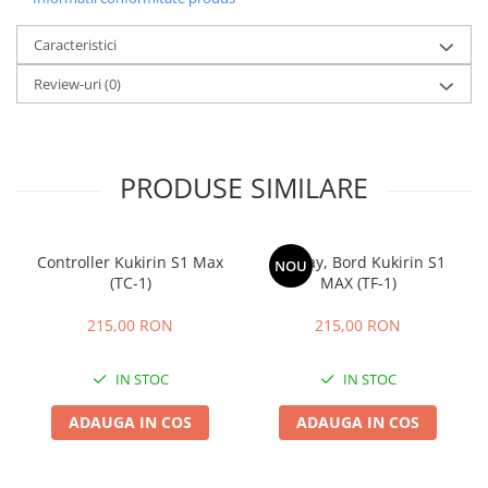
25 km/h
Caracteristici
45 km/h
50 km/h
Review-uri
(0)
Chopper
Harley
⬇ MARCI
PRODUSE SIMILARE
➔ Geeli
➔ RDB
➔ Volta
Controller Kukirin S1 Max
Display, Bord Kukirin S1
NOU
(TC-1)
MAX (TF-1)
➔ Z-Tech
➔ Kuba
215,00 RON
215,00 RON
PIESE DE SCHIMB
Acceleratii
IN STOC
IN STOC
Baterii
ADAUGA IN COS
ADAUGA IN COS
Baterii 48V
Baterii 60V