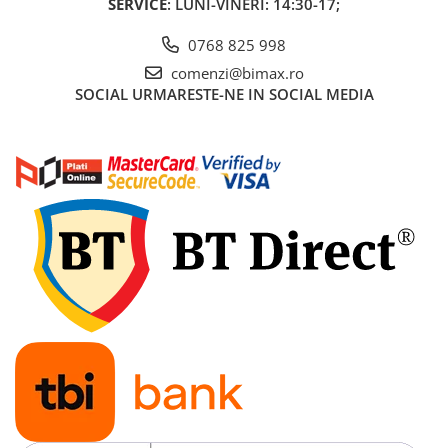
SERVICE
: LUNI-VINERI: 14:30-17;
Acumulatori 24V
Acumulatori 36V
0768 825 998
Acumulatori 48V
comenzi@bimax.ro
Cauciucuri
SOCIAL
URMARESTE-NE IN SOCIAL MEDIA
Cauciucuri Fat Bike
Camere
Controllere
Display
Incarcatoare 24V
Incarcatoare 36V
Incarcatoare 48V
ACCESORII
Lumini
Kit Conversie
Piese Trotinete Electrice
PIESE UNIVERSALE
Baterie Trotineta Electrica