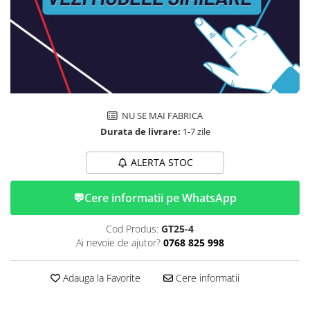
Huse
Essential, M365, 1S
Toate accesoriile la Triciclete
PRO / PRO2
Scooter 4 Ultra
Piese Xiaomi Scooter 5
Piese Xiaomi Scooter Elite
Piese Xiaomi Scooter 5 PLUS
NU SE MAI FABRICA
Piese Xiaomi Scooter 5 PRO
Durata de livrare:
1-7 zile
Piese Xiaomi Scooter 5 MAX
Piese Xiaomi Scooter 6 PRO
ALERTA STOC
Piese Xiaomi Scooter 6 MAX
Piese Xiaomi Scooter 6
💬
Cere informatii pe WhatsApp
Scooter 4 Lite
Accesorii Trotinete
Cod Produs:
GT25-4
Ai nevoie de ajutor?
0768 825 998
Piese Segway/Ninebot
ES1, ES2, ES3
Adauga la Favorite
Cere informatii
Ninebot Segway ZT3 PRO