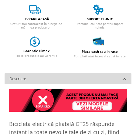
LIVRARE ACASĂ
SUPORT TEHNIC
Gratuit sau contracost în funcție de
Personal calificat pentru suport
mărimea produselor.
tehnic
Garantie Bimax
Plata cash sau in rate
Toate produsele au Garantie
Poti plati atat integral cat si in rate
Descriere
Bicicleta electrică pliabilă GT25 răspunde
instant la toate nevoile tale de zi cu zi, fiind