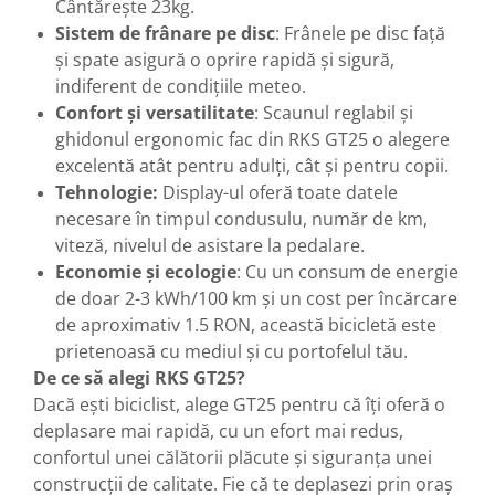
Cântărește 23kg.
Sistem de frânare pe disc
: Frânele pe disc față
și spate asigură o oprire rapidă și sigură,
indiferent de condițiile meteo.
Confort și versatilitate
: Scaunul reglabil și
ghidonul ergonomic fac din RKS GT25 o alegere
excelentă atât pentru adulți, cât și pentru copii.
Tehnologie:
Display-ul oferă toate datele
necesare în timpul condusulu, număr de km,
viteză, nivelul de asistare la pedalare.
Economie și ecologie
: Cu un consum de energie
de doar 2-3 kWh/100 km și un cost per încărcare
de aproximativ 1.5 RON, această bicicletă este
prietenoasă cu mediul și cu portofelul tău.
De ce să alegi RKS GT25?
Dacă ești biciclist, alege GT25 pentru că îți oferă o
deplasare mai rapidă, cu un efort mai redus,
confortul unei călătorii plăcute și siguranța unei
construcții de calitate. Fie că te deplasezi prin oraș