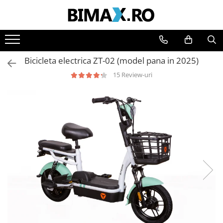
Toate Produsele
Triciclete Electrice
Bicicleta electrica ZT-02 (model pana in 2025)
⬇ TIPURI
15 Review-uri
➔ Cu 1 Loc
➔ Cu 2 Locuri
➔ Acoperita
➔ Adulti - Fara permis
➔ Adulti - 2 Locuri
➔ Adulti - cu Cabina
➔ Cu 3 Roti
➔ Cu Cabina
➔ Cu Cabina fara Permis
➔ Cu Cabina Inchisa
➔ Cu Remorca