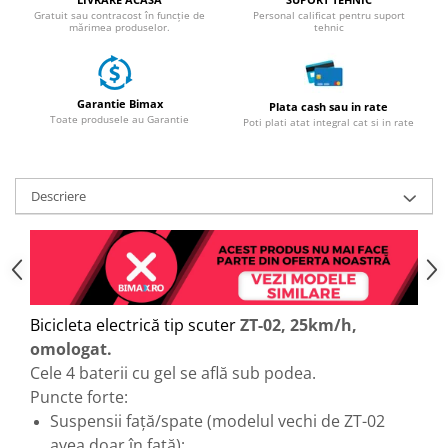
Gratuit sau contracost în funcție de
Personal calificat pentru suport
25 km/h
mărimea produselor.
tehnic
45 km/h
50 km/h
Chopper
Garantie Bimax
Plata cash sau in rate
Toate produsele au Garantie
Poti plati atat integral cat si in rate
Harley
⬇ MARCI
➔ Geeli
Descriere
➔ RDB
➔ Volta
➔ Z-Tech
➔ Kuba
PIESE DE SCHIMB
Bicicleta electrică tip scuter
ZT-02, 25km/h,
Acceleratii
omologat.
Cele 4 baterii cu gel se află sub podea.
Baterii
Puncte forte:
Baterii 48V
Suspensii față/spate (modelul vechi de ZT-02
Baterii 60V
avea doar în față);