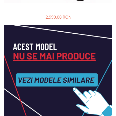
➔ Cu Remorca Fara Permis
➔ Cu Volan
➔ Fara Permis
2.990,00 RON
➔ 4000W
⬇ MARCI
➔ Volta
➔ Kuba
➔ Jinpeng/AMR
➔ RDB
➔ Ruris
➔ Arora
PIESE DE SCHIMB
Baterii
Camere
Cauciucuri
Controllere
Incarcatoare