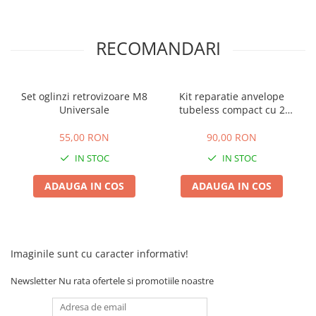
Acumulatori 24V
Acumulatori 36V
RECOMANDARI
Acumulatori 48V
Cauciucuri
Cauciucuri Fat Bike
Set oglinzi retrovizoare M8
Kit reparatie anvelope
Camere
Universale
tubeless compact cu 2
Controllere
butelii CO2
Display
55,00 RON
90,00 RON
Incarcatoare 24V
IN STOC
IN STOC
Incarcatoare 36V
ADAUGA IN COS
ADAUGA IN COS
Incarcatoare 48V
ACCESORII
Lumini
Kit Conversie
Imaginile sunt cu caracter informativ!
Piese Trotinete Electrice
Newsletter
Nu rata ofertele si promotiile noastre
PIESE UNIVERSALE
Baterie Trotineta Electrica