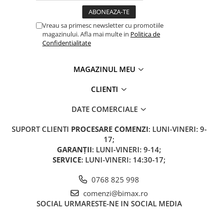
Cauciuc Trotineta Electrica
Camera Trotineta Electrica
Vreau sa primesc newsletter cu promotiile
magazinului. Afla mai multe in
Politica de
Incarcator Trotineta Electrica
Confidentialitate
Controller Trotineta Electrica
Acceleratie Trotineta Electrica
MAGAZINUL MEU
Display/Ecran Trotineta Electrica
Motor Trotineta Electrica
CLIENTI
Kit Frână Hidraulică
DATE COMERCIALE
Franare Trotineta Electrica
Aparatori Noroi Trotineta Electrica
SUPORT CLIENTI
PROCESARE COMENZI
: LUNI-VINERI: 9-
Electrice Diverse, Contacte,
17;
Butoane
GARANȚII
: LUNI-VINERI: 9-14;
Lumini Trotinete Electrice
SERVICE
: LUNI-VINERI: 14:30-17;
Piese Kugoo
0768 825 998
Kukirin M4 MAX
comenzi@bimax.ro
Kukirin S1 MAX 2025-2026
SOCIAL
URMARESTE-NE IN SOCIAL MEDIA
KuKirin G2