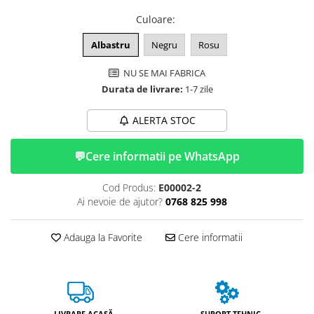
ACCESORII
Culoare
:
Huse
Toate accesoriile la Triciclete
Albastru
Negru
Rosu
Masini Electrice
NU SE MAI FABRICA
Masina Electrica RDB
Durata de livrare:
1-7 zile
Masina Electrica Arora
ALERTA STOC
Masina Electrica 25 km/h
Masina Electrica 2 Locuri fara
💬
Cere informatii pe WhatsApp
Permis
Scutere Electrice
Cod Produs:
E00002-2
⬇ TIPURI
Ai nevoie de ajutor?
0768 825 998
Cu 2 Roti
Adauga la Favorite
Cere informatii
Cu 3 Roti
Cu 3 Roti fara Permis
Cu 4 Roti
Cu Pedale
Fara Permis
LIVRARE ACASĂ
SUPORT TEHNIC