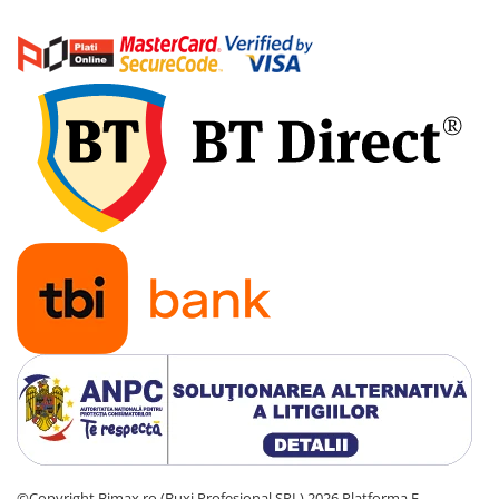
KuKirin G2 MASTER
Kukirin G2 MAX
KuKirin G2 PRO
KuKirin G3 PRO
Kukirin G4 (2025)
KuKirin S1 PRO
Kugoo S1
Kugoo G2 Pro
Piese Xiaomi
Scooter 3 (Mi3)
Scooter 3 Lite (Mi3 Lite)
Scooter 4 PRO (Mi4 PRO)
Essential, M365, 1S
PRO / PRO2
Scooter 4 Ultra
Piese Xiaomi Scooter 5
Piese Xiaomi Scooter Elite
©Copyright Bimax.ro (Buxi Profesional SRL) 2026
Platforma E-