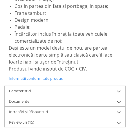
Camere
Cos in partea din fata si portbagaj in spate;
Cauciucuri
Frana tambur;
Controllere
Design modern;
Incarcatoare
Pedale;
Biciclete Electrice
Încărcător inclus în preț la toate vehiculele
⬇ TIPURI
comercializate de noi;
Barbati
Deși este un model destul de nou, are partea
electronică foarte simplă sau clasică care îl face
Dama
foarte fiabil și ușor de întreținut.
Ieftine
Produsul vinde insotit de COC + CIV.
Pliabila
Tip Scuter
Informatii conformitate produs
⬇ MARCI
Caracteristici
Kuba
Documente
Ztech
PIESE DE SCHIMB
Întrebări și Răspunsuri
Acceleratii
Review-uri
(15)
Acumulatori