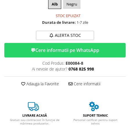
ACCESORII
Alb
Negru
Huse
STOC EPUIZAT
Toate accesoriile la Triciclete
Durata de livrare:
1-7 zile
Masini Electrice
Masina Electrica RDB
ALERTA STOC
Masina Electrica Arora
💬
Cere informatii pe WhatsApp
Masina Electrica 25 km/h
Masina Electrica 2 Locuri fara
Cod Produs:
E00084-8
Permis
Ai nevoie de ajutor?
0768 825 998
Scutere Electrice
⬇ TIPURI
Adauga la Favorite
Cere informatii
Cu 2 Roti
Cu 3 Roti
Cu 3 Roti fara Permis
Cu 4 Roti
LIVRARE ACASĂ
SUPORT TEHNIC
Gratuit sau contracost în funcție de
Personal calificat pentru suport
Cu Pedale
mărimea produselor.
tehnic
Fara Permis