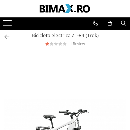
Toate Produsele
Triciclete Electrice
Bicicleta electrica ZT-84 (Trek)
⬇ TIPURI
1 Review
➔ Cu 1 Loc
➔ Cu 2 Locuri
➔ Acoperita
➔ Adulti - Fara permis
➔ Adulti - 2 Locuri
➔ Adulti - cu Cabina
➔ Cu 3 Roti
➔ Cu Cabina
➔ Cu Cabina fara Permis
➔ Cu Cabina Inchisa
➔ Cu Remorca