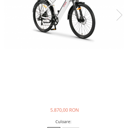
➔ Cu Remorca Fara Permis
➔ Cu Volan
➔ Fara Permis
➔ 4000W
⬇ MARCI
➔ Volta
➔ Kuba
➔ Jinpeng/AMR
➔ RDB
➔ Ruris
➔ Arora
PIESE DE SCHIMB
Baterii
Camere
Cauciucuri
5.870,00 RON
Controllere
Culoare
:
Incarcatoare