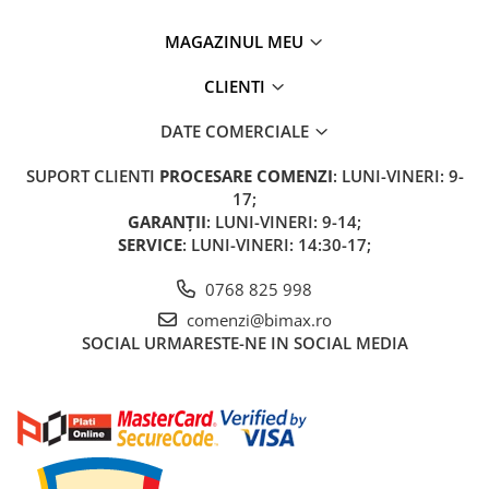
Acumulatori 24V
Acumulatori 36V
MAGAZINUL MEU
Acumulatori 48V
CLIENTI
Cauciucuri
Cauciucuri Fat Bike
DATE COMERCIALE
Camere
SUPORT CLIENTI
PROCESARE COMENZI
: LUNI-VINERI: 9-
Controllere
17;
Display
GARANȚII
: LUNI-VINERI: 9-14;
Incarcatoare 24V
SERVICE
: LUNI-VINERI: 14:30-17;
Incarcatoare 36V
0768 825 998
Incarcatoare 48V
comenzi@bimax.ro
ACCESORII
SOCIAL
URMARESTE-NE IN SOCIAL MEDIA
Lumini
Kit Conversie
Piese Trotinete Electrice
PIESE UNIVERSALE
Baterie Trotineta Electrica