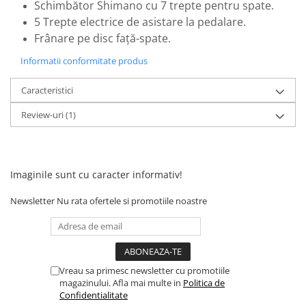
Camere
Schimbător Shimano cu 7 trepte pentru spate.
Cauciucuri
5 Trepte electrice de asistare la pedalare.
Controllere
Frânare pe disc față-spate.
Incarcatoare
Informatii conformitate produs
Biciclete Electrice
⬇ TIPURI
Caracteristici
Barbati
Review-uri
(1)
Dama
Ieftine
Pliabila
Imaginile sunt cu caracter informativ!
Tip Scuter
⬇ MARCI
Newsletter
Nu rata ofertele si promotiile noastre
Kuba
Ztech
PIESE DE SCHIMB
Vreau sa primesc newsletter cu promotiile
Acceleratii
magazinului. Afla mai multe in
Politica de
Confidentialitate
Acumulatori