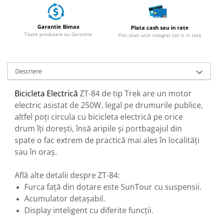
25 km/h
45 km/h
Garantie Bimax
Plata cash sau in rate
Toate produsele au Garantie
Poti plati atat integral cat si in rate
50 km/h
Chopper
Harley
Descriere
⬇ MARCI
➔ Geeli
Bicicleta Electrică
ZT-84 de tip Trek are un motor
➔ RDB
electric asistat de 250W, legal pe drumurile publice,
➔ Volta
altfel poți circula cu bicicleta electrică pe orice
drum îți dorești, însă aripile și portbagajul din
➔ Z-Tech
spate o fac extrem de practică mai ales în localități
➔ Kuba
sau în oraș.
PIESE DE SCHIMB
Acceleratii
Află alte detalii despre ZT-84:
Baterii
Furca față din dotare este SunTour cu suspensii.
Baterii 48V
Acumulator detașabil.
Baterii 60V
Display inteligent cu diferite funcții.