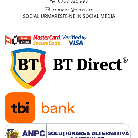
0768 825 998
Acumulatori 24V
comenzi@bimax.ro
Acumulatori 36V
SOCIAL
URMARESTE-NE IN SOCIAL MEDIA
Acumulatori 48V
Cauciucuri
Cauciucuri Fat Bike
Camere
Controllere
Display
Incarcatoare 24V
Incarcatoare 36V
Incarcatoare 48V
ACCESORII
Lumini
Kit Conversie
Piese Trotinete Electrice
PIESE UNIVERSALE
Baterie Trotineta Electrica