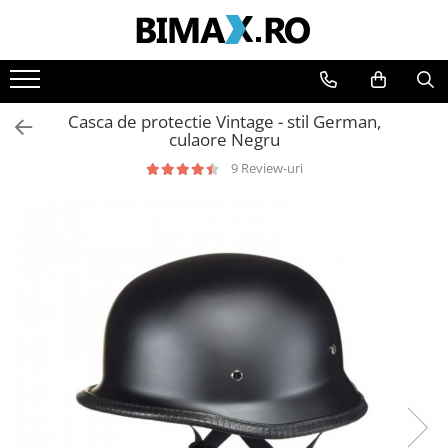
Toate Produsele
Triciclete Electrice
Casca de protectie Vintage - stil German,
⬇ TIPURI
culaore Negru
➔ Cu 1 Loc
9 Review-uri
➔ Cu 2 Locuri
➔ Acoperita
➔ Adulti - Fara permis
➔ Adulti - 2 Locuri
➔ Adulti - cu Cabina
➔ Cu 3 Roti
➔ Cu Cabina
➔ Cu Cabina fara Permis
➔ Cu Cabina Inchisa
➔ Cu Remorca