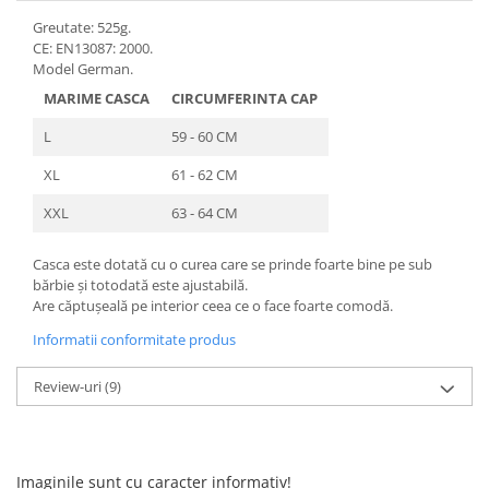
25 km/h
Greutate: 525g.
CE: EN13087: 2000.
45 km/h
Model German.
50 km/h
MARIME CASCA
CIRCUMFERINTA CAP
Chopper
L
59 - 60 CM
Harley
⬇ MARCI
XL
61 - 62 CM
➔ Geeli
XXL
63 - 64 CM
➔ RDB
➔ Volta
Casca este dotată cu o curea care se prinde foarte bine pe sub
bărbie și totodată este ajustabilă.
➔ Z-Tech
Are căptușeală pe interior ceea ce o face foarte comodă.
➔ Kuba
Informatii conformitate produs
PIESE DE SCHIMB
Acceleratii
Review-uri
(9)
Baterii
Baterii 48V
Baterii 60V
Imaginile sunt cu caracter informativ!