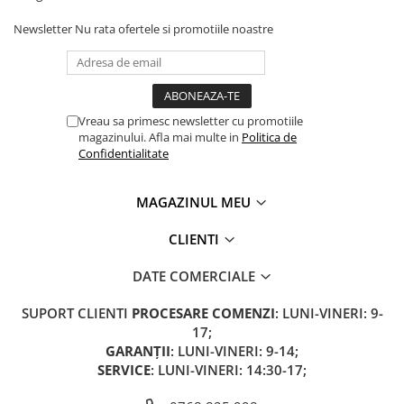
Camere
Cauciucuri
Newsletter
Nu rata ofertele si promotiile noastre
Controllere
Incarcatoare
Biciclete Electrice
⬇ TIPURI
Vreau sa primesc newsletter cu promotiile
magazinului. Afla mai multe in
Politica de
Barbati
Confidentialitate
Dama
Ieftine
MAGAZINUL MEU
Pliabila
CLIENTI
Tip Scuter
⬇ MARCI
DATE COMERCIALE
Kuba
SUPORT CLIENTI
PROCESARE COMENZI
: LUNI-VINERI: 9-
Ztech
17;
PIESE DE SCHIMB
GARANȚII
: LUNI-VINERI: 9-14;
Acceleratii
SERVICE
: LUNI-VINERI: 14:30-17;
Acumulatori