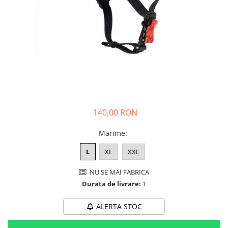
➔ Cu Remorca Fara Permis
➔ Cu Volan
➔ Fara Permis
➔ 4000W
⬇ MARCI
➔ Volta
➔ Kuba
➔ Jinpeng/AMR
➔ RDB
140,00 RON
➔ Ruris
Marime
:
➔ Arora
PIESE DE SCHIMB
L
XL
XXL
Baterii
NU SE MAI FABRICA
Camere
Durata de livrare:
1
Cauciucuri
Controllere
ALERTA STOC
Incarcatoare