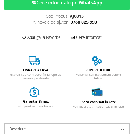
ACCESORII
💬
Cere informatii pe WhatsApp
Huse
Cod Produs:
AJ0815
Toate accesoriile la Triciclete
Ai nevoie de ajutor?
0768 825 998
Masini Electrice
Masina Electrica RDB
Adauga la Favorite
Cere informatii
Masina Electrica Arora
Masina Electrica 25 km/h
Masina Electrica 2 Locuri fara
Permis
LIVRARE ACASĂ
SUPORT TEHNIC
Gratuit sau contracost în funcție de
Personal calificat pentru suport
Scutere Electrice
mărimea produselor.
tehnic
⬇ TIPURI
Cu 2 Roti
Garantie Bimax
Cu 3 Roti
Plata cash sau in rate
Toate produsele au Garantie
Poti plati atat integral cat si in rate
Cu 3 Roti fara Permis
Cu 4 Roti
Cu Pedale
Descriere
Fara Permis