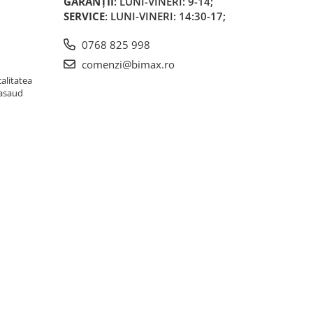
GARANȚII
: LUNI-VINERI: 9-14;
SERVICE
: LUNI-VINERI: 14:30-17;
0768 825 998
comenzi@bimax.ro
alitatea
Nasaud