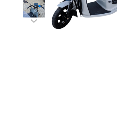
➔ Cu Remorca Fara Permis
➔ Cu Volan
➔ Fara Permis
➔ 4000W
⬇ MARCI
➔ Volta
➔ Kuba
➔ Jinpeng/AMR
➔ RDB
➔ Ruris
➔ Arora
PIESE DE SCHIMB
Baterii
Camere
Cauciucuri
Controllere
Incarcatoare