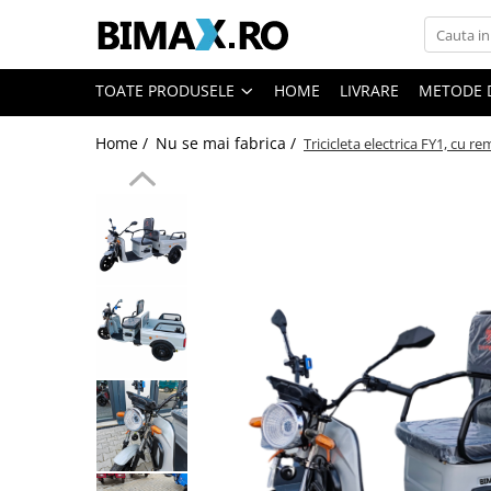
Toate Produsele
TOATE PRODUSELE
HOME
LIVRARE
METODE 
Triciclete Electrice
Home /
Nu se mai fabrica /
Tricicleta electrica FY1, cu
⬇ TIPURI
➔ Cu 1 Loc
➔ Cu 2 Locuri
➔ Acoperita
➔ Adulti - Fara permis
➔ Adulti - 2 Locuri
➔ Adulti - cu Cabina
➔ Cu 3 Roti
➔ Cu Cabina
➔ Cu Cabina fara Permis
➔ Cu Cabina Inchisa
➔ Cu Remorca