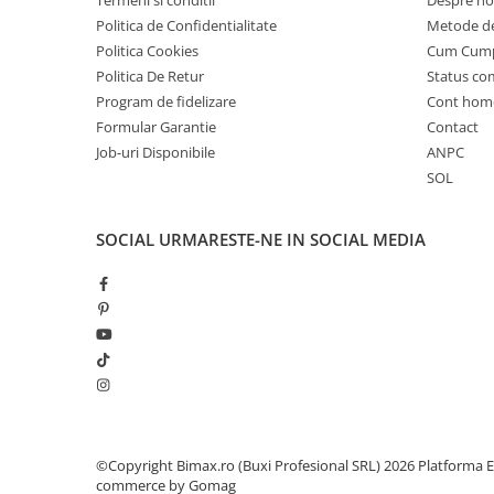
Termeni si conditii
Despre no
Cauciuc Trotineta Electrica
Politica de Confidentialitate
Metode de
Camera Trotineta Electrica
Politica Cookies
Cum Cum
Politica De Retur
Status c
Incarcator Trotineta Electrica
Program de fidelizare
Cont hom
Controller Trotineta Electrica
Formular Garantie
Contact
Acceleratie Trotineta Electrica
Job-uri Disponibile
ANPC
Display/Ecran Trotineta Electrica
SOL
Motor Trotineta Electrica
Kit Frână Hidraulică
SOCIAL
URMARESTE-NE IN SOCIAL MEDIA
Franare Trotineta Electrica
Aparatori Noroi Trotineta Electrica
Electrice Diverse, Contacte,
Butoane
Lumini Trotinete Electrice
Piese Kugoo
Kukirin M4 MAX
Kukirin S1 MAX 2025-2026
©Copyright Bimax.ro (Buxi Profesional SRL) 2026
Platforma E
KuKirin G2
commerce by Gomag