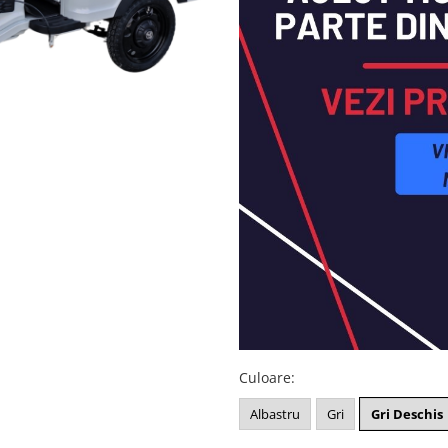
Culoare
:
Albastru
Gri
Gri Deschis