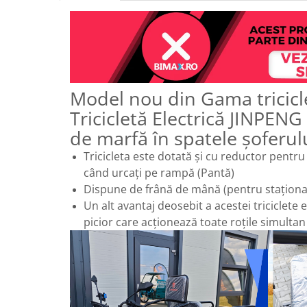
25 km/h
45 km/h
50 km/h
Chopper
Harley
Model nou din Gama tricicle
⬇ MARCI
Tricicletă Electrică JINPENG
➔ Geeli
de marfă în spatele șoferulu
➔ RDB
Tricicleta este dotată și cu reductor pentru
➔ Volta
când urcați pe rampă (Pantă)
➔ Z-Tech
Dispune de frână de mână (pentru staționa
➔ Kuba
Un alt avantaj deosebit a acestei triciclete e
PIESE DE SCHIMB
picior care acționează toate roțile simultan (
Acceleratii
Baterii
Baterii 48V
Baterii 60V