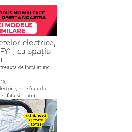
telor electrice,
 FY1, cu spațiu
i.
 treapta de forță atunci
re).
lectrice, este frâna la
și față și spate).