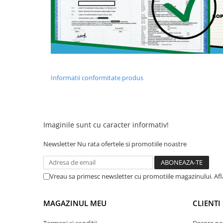
Acumulatori 24V
Acumulatori 36V
Acumulatori 48V
Cauciucuri
Cauciucuri Fat Bike
Camere
Informatii conformitate produs
Controllere
Display
Incarcatoare 24V
Incarcatoare 36V
Imaginile sunt cu caracter informativ!
Incarcatoare 48V
Newsletter
Nu rata ofertele si promotiile noastre
ACCESORII
Lumini
Kit Conversie
Vreau sa primesc newsletter cu promotiile magazinului. Af
Piese Trotinete Electrice
MAGAZINUL MEU
CLIENTI
PIESE UNIVERSALE
Baterie Trotineta Electrica