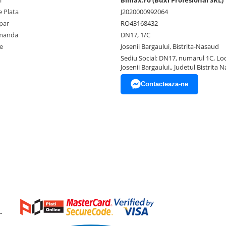
i
Bimax.ro (Buxi Profesional SRL)
 Plata
J2020000992064
par
RO43168432
omanda
DN17, 1/C
e
Josenii Bargaului, Bistrita-Nasaud
Sediu Social: DN17, numarul 1C, Loc
Josenii Bargaului,, Judetul Bistrita 
Contacteaza-ne
-