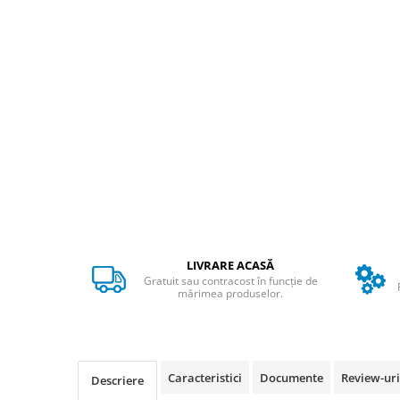
ACCESORII
Huse
Toate accesoriile la Triciclete
Masini Electrice
Masina Electrica RDB
Masina Electrica Arora
Masina Electrica 25 km/h
Masina Electrica 2 Locuri fara
Permis
Scutere Electrice
⬇ TIPURI
LIVRARE ACASĂ
Gratuit sau contracost în funcție de
Cu 2 Roti
mărimea produselor.
Cu 3 Roti
Cu 3 Roti fara Permis
Cu 4 Roti
Cu Pedale
Caracteristici
Documente
Review-ur
Descriere
Fara Permis