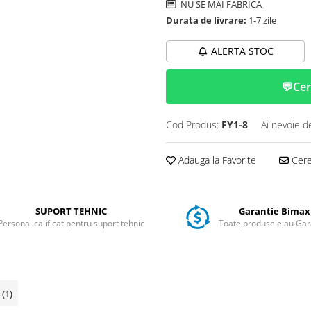
NU SE MAI FABRICA
Durata de livrare:
1-7 zile
ALERTA STOC
💬
Cer
Cod Produs:
FY1-8
Ai nevoie d
Adauga la Favorite
Cere 
SUPORT TEHNIC
Garantie Bimax
Personal calificat pentru suport tehnic
Toate produsele au Gar
i
(1)