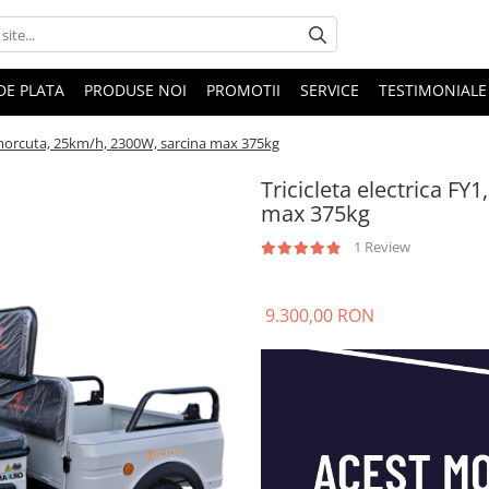
DE PLATA
PRODUSE NOI
PROMOTII
SERVICE
TESTIMONIALE
 remorcuta, 25km/h, 2300W, sarcina max 375kg
Tricicleta electrica F
max 375kg
1 Review
9.300,00 RON