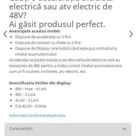
electrică sau atv electric de
48V?
Ai găsit produsul perfect.
Avantajele acestui model:
Dispune de accelerație cu 3 fire
Dispune de contact cu cheie cu 2 fire
Dispune de Display care indică când este pus contactul și
nivelul acumulatorului!
Accelerația se poate instala și pe alte vehicule electrice care au
tensiunea de 48V pentru a indica corect nivelul acumulatorului,
cum ar fi scutere, trotinete, atv electric, etc.
Semnificatia liniilor din display:
48V - max - 4 Linii
45V - 3 Linii
42.6V - 2 Linii
5 la 42.6V - O linie
Informatii conformitate produs
Caracteristici