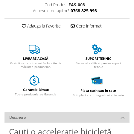
Huse
Cod Produs:
EAS-008
Essential, M365, 1S
Toate accesoriile la Triciclete
Ai nevoie de ajutor?
0768 825 998
PRO / PRO2
Scooter 4 Ultra
Adauga la Favorite
Cere informatii
Piese Xiaomi Scooter 5
Piese Xiaomi Scooter Elite
Piese Xiaomi Scooter 5 PLUS
Piese Xiaomi Scooter 5 PRO
LIVRARE ACASĂ
SUPORT TEHNIC
Piese Xiaomi Scooter 5 MAX
Gratuit sau contracost în funcție de
Personal calificat pentru suport
Piese Xiaomi Scooter 6 PRO
mărimea produselor.
tehnic
Piese Xiaomi Scooter 6 MAX
Piese Xiaomi Scooter 6
Garantie Bimax
Scooter 4 Lite
Plata cash sau in rate
Toate produsele au Garantie
Poti plati atat integral cat si in rate
Accesorii Trotinete
Piese Segway/Ninebot
ES1, ES2, ES3
Descriere
Ninebot Segway ZT3 PRO
Cauți o accelerație bicicletă