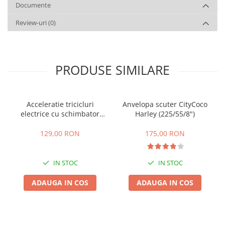
Documente
Review-uri
(0)
PRODUSE SIMILARE
Acceleratie tricicluri
Anvelopa scuter CityCoco
electrice cu schimbator
Harley (225/55/8")
viteze + buton mers
inainte,inapoi
129,00 RON
175,00 RON
IN STOC
IN STOC
ADAUGA IN COS
ADAUGA IN COS