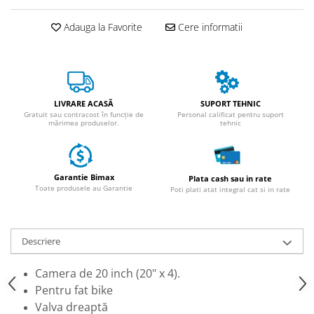
ACCESORII
Huse
Adauga la Favorite
Cere informatii
Toate accesoriile la Triciclete
Masini Electrice
Masina Electrica RDB
Masina Electrica Arora
LIVRARE ACASĂ
SUPORT TEHNIC
Gratuit sau contracost în funcție de
Personal calificat pentru suport
Masina Electrica 25 km/h
mărimea produselor.
tehnic
Masina Electrica 2 Locuri fara
Permis
Garantie Bimax
Plata cash sau in rate
Scutere Electrice
Toate produsele au Garantie
Poti plati atat integral cat si in rate
⬇ TIPURI
Cu 2 Roti
Cu 3 Roti
Descriere
Cu 3 Roti fara Permis
Camera de 20 inch (20" x 4).
Cu 4 Roti
Pentru fat bike
Cu Pedale
Valva dreaptă
Fara Permis