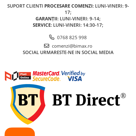
Acumulatori 24V
SUPORT CLIENTI
PROCESARE COMENZI
: LUNI-VINERI: 9-
Acumulatori 36V
17;
GARANȚII
: LUNI-VINERI: 9-14;
Acumulatori 48V
SERVICE
: LUNI-VINERI: 14:30-17;
Cauciucuri
Cauciucuri Fat Bike
0768 825 998
Camere
comenzi@bimax.ro
Controllere
SOCIAL
URMARESTE-NE IN SOCIAL MEDIA
Display
Incarcatoare 24V
Incarcatoare 36V
Incarcatoare 48V
ACCESORII
Lumini
Kit Conversie
Piese Trotinete Electrice
PIESE UNIVERSALE
Baterie Trotineta Electrica