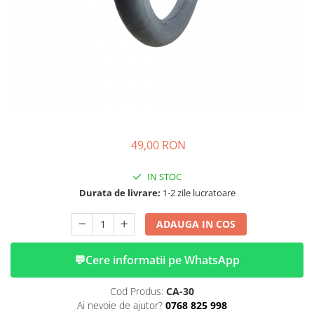
➔ Cu Remorca Fara Permis
➔ Cu Volan
➔ Fara Permis
➔ 4000W
⬇ MARCI
➔ Volta
➔ Kuba
➔ Jinpeng/AMR
49,00 RON
➔ RDB
➔ Ruris
IN STOC
➔ Arora
Durata de livrare:
1-2 zile lucratoare
PIESE DE SCHIMB
ADAUGA IN COS
Baterii
Camere
💬
Cere informatii pe WhatsApp
Cauciucuri
Controllere
Cod Produs:
CA-30
Incarcatoare
Ai nevoie de ajutor?
0768 825 998