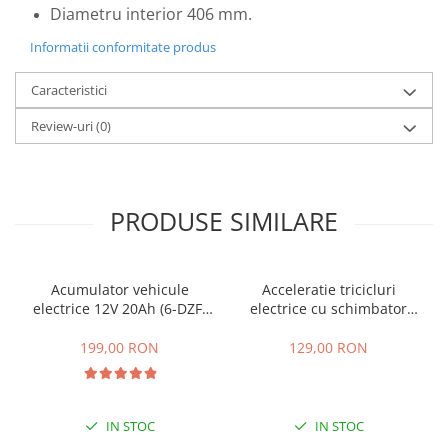
Diametru interior 406 mm.
25 km/h
Informatii conformitate produs
45 km/h
50 km/h
Caracteristici
Chopper
Review-uri
(0)
Harley
⬇ MARCI
➔ Geeli
➔ RDB
PRODUSE SIMILARE
➔ Volta
➔ Z-Tech
➔ Kuba
Acumulator vehicule
Acceleratie tricicluri
electrice 12V 20Ah (6-DZF-
electrice cu schimbator
PIESE DE SCHIMB
20)
viteze + buton mers
Acceleratii
inainte,inapoi
199,00 RON
129,00 RON
Baterii
Baterii 48V
Baterii 60V
IN STOC
IN STOC