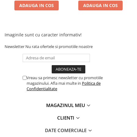
Camere
ADAUGA IN COS
ADAUGA IN COS
Cauciucuri
Controllere
Incarcatoare
Biciclete Electrice
Imaginile sunt cu caracter informativ!
⬇ TIPURI
Newsletter
Nu rata ofertele si promotiile noastre
Barbati
Dama
Ieftine
Pliabila
Vreau sa primesc newsletter cu promotiile
Tip Scuter
magazinului. Afla mai multe in
Politica de
Confidentialitate
⬇ MARCI
Kuba
MAGAZINUL MEU
Ztech
PIESE DE SCHIMB
CLIENTI
Acceleratii
DATE COMERCIALE
Acumulatori