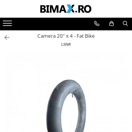
Toate Produsele
Triciclete Electrice
Camera 20" x 4 - Fat Bike
⬇ TIPURI
LSNR
➔ Cu 1 Loc
➔ Cu 2 Locuri
➔ Acoperita
➔ Adulti - Fara permis
➔ Adulti - 2 Locuri
➔ Adulti - cu Cabina
➔ Cu 3 Roti
➔ Cu Cabina
➔ Cu Cabina fara Permis
➔ Cu Cabina Inchisa
➔ Cu Remorca